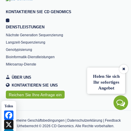
KONTAKTIEREN SIE CD GENOMICS
DIENSTLEISTUNGEN
Nächste Generation Sequenzierung
Langzeit-Sequenzierung
Genotypisierung
Bioinformatik-Dienstleistungen
Mikroarray-Dienste
Holen Sie sich
ÜBER UNS
Ihr sofortiges
KONTAKTIEREN SIE UNS
Angebot
Reichen Sie Ihre Anfrage ein
Teilen
Facebook
Allgemeine Geschäftsbedingungen
|
Datenschutzerklärung
|
Feedback
X
Urheberrecht ©
2026
CD Genomics. Alle Rechte vorbehalten.