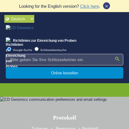
×
Looking for the English version?
Click here
.
Richtlinien zur Einreichung von Proben
Google-Suche
Schlüsselwortsuche
Online bestellen
Protokoll
Zuhause
Ressource
Protokoll