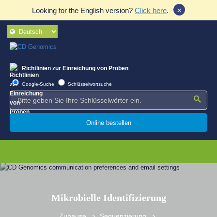
×
Looking for the English version?
Click here
.
Richtlinien zur Einreichung von Proben
Google-Suche
Schlüsselwortsuche
Online bestellen
Mikrobielle Identifizierung
Zuhause
Sequenzierung