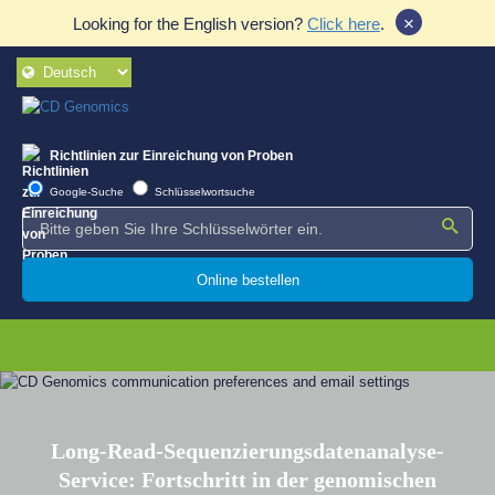
×
Looking for the English version?
Click here
.
Richtlinien zur Einreichung von Proben
Google-Suche
Schlüsselwortsuche
Online bestellen
Long-Read-Sequenzierungsdatenanalyse-
Service: Fortschritt in der genomischen