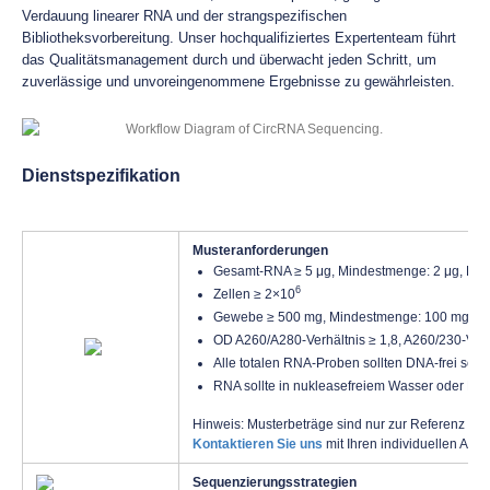
Verdauung linearer RNA und der strangspezifischen
Bibliotheksvorbereitung. Unser hochqualifiziertes Expertenteam führt
das Qualitätsmanagement durch und überwacht jeden Schritt, um
zuverlässige und unvoreingenommene Ergebnisse zu gewährleisten.
Dienstspezifikation
Musteranforderungen
Gesamt-RNA ≥ 5 μg, Mindestmenge: 2 μg, Konz
6
Zellen ≥ 2×10
Gewebe ≥ 500 mg, Mindestmenge: 100 mg
OD A260/A280-Verhältnis ≥ 1,8, A260/230-Verhä
Alle totalen RNA-Proben sollten DNA-frei sein.
RNA sollte in nukleasefreiem Wasser oder RN
Hinweis: Musterbeträge sind nur zur Referenz aufgef
Kontaktieren Sie uns
mit Ihren individuellen Anfr
Sequenzierungsstrategien