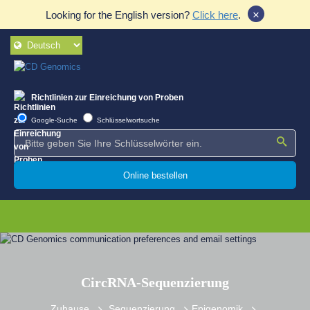
×
Looking for the English version?
Click here
.
Richtlinien zur Einreichung von Proben
Google-Suche
Schlüsselwortsuche
Online bestellen
CircRNA-Sequenzierung
Zuhause
Sequenzierung
Epigenomik