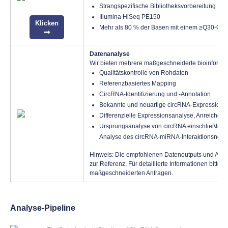
Strangspezifische Bibliotheksvorbereitung
Illumina HiSeq PE150
Klicken
Mehr als 80 % der Basen mit einem ≥Q30-Qual
Datenanalyse
Wir bieten mehrere maßgeschneiderte bioinformat
Qualitätskontrolle von Rohdaten
Referenzbasiertes Mapping
CircRNA-Identifizierung und -Annotation
Bekannte und neuartige circRNA-Expressions
Differenzielle Expressionsanalyse, Anreicher
Ursprungsanalyse von circRNA einschließlich
Analyse des circRNA-miRNA-Interaktionsnetz
Hinweis: Die empfohlenen Datenoutputs und Analy
zur Referenz. Für detaillierte Informationen bitte
K
maßgeschneiderten Anfragen.
Analyse-Pipeline