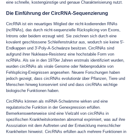
eine schnelle, kostengünstige und genaue Charakterisierung nutzt.
Die Einführung der CircRNA-Sequenzierung
CircRNA ist ein neuartiges Mitglied der nicht-kodierenden RNAs
(ncRNAs), das durch nicht-sequenzielle Rücksplicing von Exons,
Introns oder beidem erzeugt wird. Sie zeichnen sich durch eine
kovalent geschlossene Schleifenstruktur aus, wodurch sie keine 5'-
Endkappen und 3'-Poly-A-Schwänze besitzen. CircRNAs sind
aufgrund ihrer Nuklease-Resistenz eine hochstabile Form von
ncRNAs. Als sie in den 1970er Jahren erstmals identifiziert wurden,
wurden circRNAs als virale Genome oder Nebenprodukte von
Fehlsplicing-Ereignissen angesehen. Neuere Forschungen haben
jedoch gezeigt, dass circRNAs evolutionär über Pflanzen, Tiere und
Menschen hinweg konserviert sind und dass circRNAs wichtige
biologische Funktionen haben.
CircRNAs können als miRNA-Schwämme wirken und eine
regulatorische Funktion in der Genexpression erfüllen.
Bemerkenswerterweise sind eine Vielzahl von circRNAs in
spezifischen Krankheitskontexten abnormal exprimiert, was auf ihre
Assoziation mit dem Auftreten und der Entwicklung menschlicher
Krankheiten hinweist. CircRNAs erfüllen auch mehrere Funktionen in