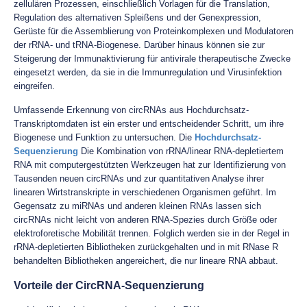
zellulären Prozessen, einschließlich Vorlagen für die Translation,
Regulation des alternativen Spleißens und der Genexpression,
Gerüste für die Assemblierung von Proteinkomplexen und Modulatoren
der rRNA- und tRNA-Biogenese. Darüber hinaus können sie zur
Steigerung der Immunaktivierung für antivirale therapeutische Zwecke
eingesetzt werden, da sie in die Immunregulation und Virusinfektion
eingreifen.
Umfassende Erkennung von circRNAs aus Hochdurchsatz-
Transkriptomdaten ist ein erster und entscheidender Schritt, um ihre
Biogenese und Funktion zu untersuchen. Die
Hochdurchsatz-
Sequenzierung
Die Kombination von rRNA/linear RNA-depletiertem
RNA mit computergestützten Werkzeugen hat zur Identifizierung von
Tausenden neuen circRNAs und zur quantitativen Analyse ihrer
linearen Wirtstranskripte in verschiedenen Organismen geführt. Im
Gegensatz zu miRNAs und anderen kleinen RNAs lassen sich
circRNAs nicht leicht von anderen RNA-Spezies durch Größe oder
elektroforetische Mobilität trennen. Folglich werden sie in der Regel in
rRNA-depletierten Bibliotheken zurückgehalten und in mit RNase R
behandelten Bibliotheken angereichert, die nur lineare RNA abbaut.
Vorteile der CircRNA-Sequenzierung