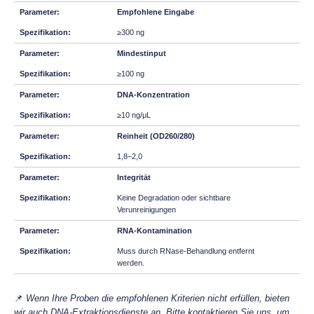
Empfohlene Eingabe
≥300 ng
Mindestinput
≥100 ng
DNA-Konzentration
≥10 ng/μL
Reinheit (OD260/280)
1,8–2,0
Integrität
Keine Degradation oder sichtbare
Verunreinigungen
RNA-Kontamination
Muss durch RNase-Behandlung entfernt
werden.
📌
Wenn Ihre Proben die empfohlenen Kriterien nicht erfüllen, bieten
wir auch DNA-Extraktionsdienste an. Bitte kontaktieren Sie uns, um