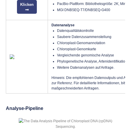
PacBio-Plattform: Bibliotheksgröße: 2K; Mind
Klicken
MGI DNBSEQ-T7/DNBSEQ-G400
Datenanalyse
Datenqualitätskontrolle
Saubere Datenzusammenstellung
Chloroplast-Genomannotation
Chloroplast-Genomkarte
Vergleichende genomische Analyse
Phylogenetische Analyse, Artenidentifikation
Weitere Datenanalysen auf Anfrage.
Hinweis: Die empfohlenen Datenoutputs und Analy
zur Referenz. Für detaillierte Informationen, bitte
K
maßgeschneiderten Anfragen.
Analyse-Pipeline