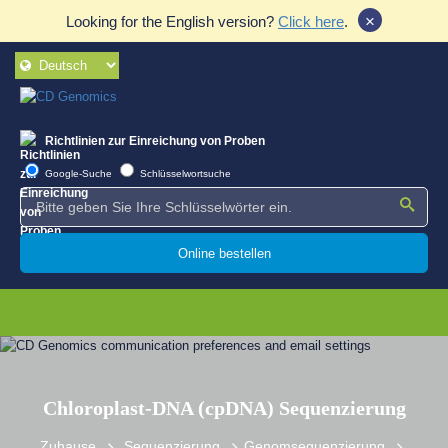
×
Looking for the English version?
Click here
.
Richtlinien zur Einreichung von Proben
Google-Suche
Schlüsselwortsuche
Online bestellen
Chloroplast-DNA (cpDNA) Sequenzierung
Zuhause
Sequenzierung
Genomsequenzierung