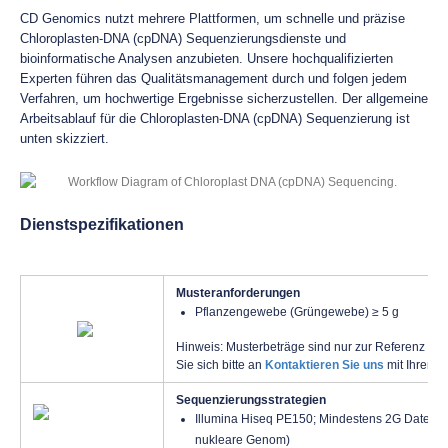
CD Genomics nutzt mehrere Plattformen, um schnelle und präzise
Chloroplasten-DNA (cpDNA) Sequenzierungsdienste und
bioinformatische Analysen anzubieten. Unsere hochqualifizierten
Experten führen das Qualitätsmanagement durch und folgen jedem
Verfahren, um hochwertige Ergebnisse sicherzustellen. Der allgemeine
Arbeitsablauf für die Chloroplasten-DNA (cpDNA) Sequenzierung ist
unten skizziert.
Dienstspezifikationen
Musteranforderungen
Pflanzengewebe (Grüngewebe) ≥ 5 g
Hinweis: Musterbeträge sind nur zur Referenz aufg
Sie sich bitte an
Kontaktieren Sie uns
mit Ihren 
Sequenzierungsstrategien
Illumina Hiseq PE150; Mindestens 2G Daten p
nukleare Genom)