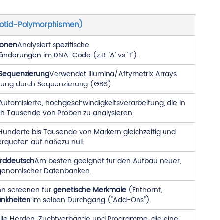
eotid-Polymorphismen)
ionen
Analysiert spezifische
nderungen im DNA-Code (z.B. 'A' vs 'T').
 Sequenzierung
Verwendet Illumina/Affymetrix Arrays
rung durch Sequenzierung (GBS).
Automisierte, hochgeschwindigkeitsverarbeitung, die in
lich Tausende von Proben zu analysieren.
Hunderte bis Tausende von Markern gleichzeitig und
lerquoten auf nahezu null.
rddeutsch
Am besten geeignet für den Aufbau neuer,
 genomischer Datenbanken.
nn screenen für
genetische Merkmale
(Enthornt,
ankheiten
im selben Durchgang ("Add-Ons").
le Herden, Zuchtverbände und Programme, die eine