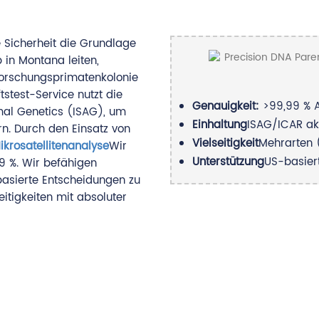
e Sicherheit die Grundlage
 in Montana leiten,
Forschungsprimatenkolonie
ftstest-Service nutzt die
Genauigkeit:
>99,99 % A
imal Genetics (ISAG), um
Einhaltung
ISAG/ICAR akk
. Durch den Einsatz von
Vielseitigkeit
Mehrarten (
krosatellitenanalyse
Wir
Unterstützung
US-basier
9 %. Wir befähigen
basierte Entscheidungen zu
eitigkeiten mit absoluter