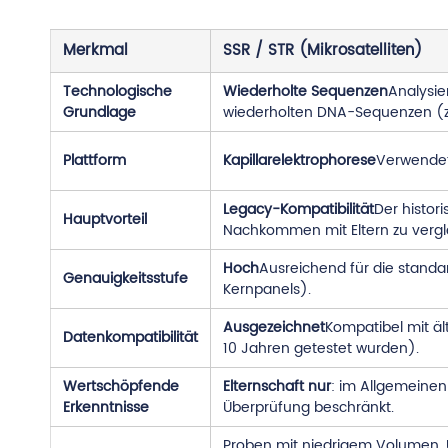
Merkmal
SSR / STR (Mikrosatelliten)
Technologische
Wiederholte Sequenzen
Analysie
Grundlage
wiederholten DNA-Sequenzen (z.
Plattform
Kapillarelektrophorese
Verwendet
Legacy-Kompatibilität
Der histor
Hauptvorteil
Nachkommen mit Eltern zu vergle
Hoch
Ausreichend für die standa
Genauigkeitsstufe
Kernpanels).
Ausgezeichnet
Kompatibel mit äl
Datenkompatibilität
10 Jahren getestet wurden).
Wertschöpfende
Elternschaft nur
: im Allgemeinen
Erkenntnisse
Überprüfung beschränkt.
Proben mit niedrigem Volumen,