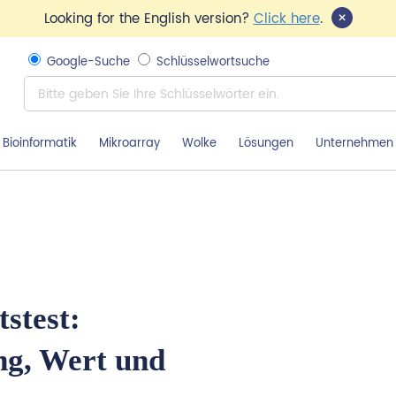
×
Looking for the English version?
Click here
.
Google-Suche
Schlüsselwortsuche
Bioinformatik
Mikroarray
Wolke
Lösungen
Unternehmen
stest:
g, Wert und