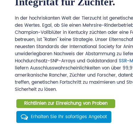
Integrität für Züchter.
In der hochriskanten Welt der Tierzucht ist genetisch
des Wertes. Egal, ob Sie einen Mehrsire-Rinderbetrieb
Champion-Vollblüter in Kentucky züchten oder eine 
betreuen, ist "Raten" keine Strategie. Unser Elternscha
neuesten Standards der International Society for An
unwiderlegbaren Nachweis der Abstammung zu liefern
Hochdurchsatz-SNP-Arrays und Goldstandard
SSR-Mi
liefern Ausschlusswahrscheinlichkeiten von über 99,9
amerikanische Rancher, Züchter und Forscher, daten
treffen, genetischen Fortschritt zu maximieren und Str
Sicherheit zu lösen.
Richtlinien zur Einreichung von Proben
Erhalten Sie Ihr sofortiges Angebot