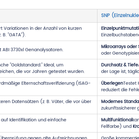
SNP (Einzelnukl
rt Variationen in der Anzahl von kurzen
Einzelpunktmutat
 B. "GATA").
Einzelbuchstabenä
Mikroarrays oder
 ABI 3730xl Genanalysatoren.
oder Genotypisie
ische "Goldstandard." Ideal, um
Durchsatz & Tiefe
ichen, die vor Jahren getestet wurden.
der Lage ist, täg
rdmäßige Elternschaftsverifizierung (ISAG-
Überlegen
Testet 
reduziert die Feh
teren Datensätzen (z. B. Väter, die vor über
Modernes Standa
zukunftssicherer
 auf Identifikation und einfache
Multifunktional
ka
Fellfarbe) und
Kr
 Überprüfung gegen alte Aufzeichnungen
Große kommerziel