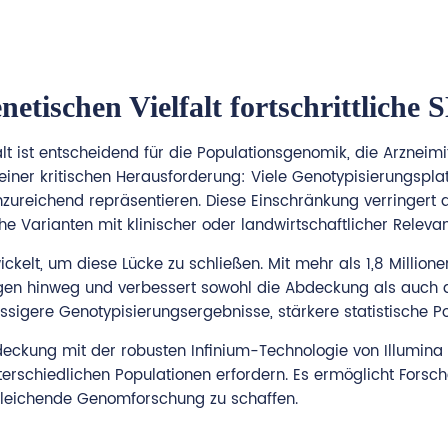
tischen Vielfalt fortschrittliche
lt ist entscheidend für die Populationsgenomik, die Arznei
r einer kritischen Herausforderung: Viele Genotypisierungsp
unzureichend repräsentieren. Diese Einschränkung verringert
 Varianten mit klinischer oder landwirtschaftlicher Relevan
ckelt, um diese Lücke zu schließen. Mit mehr als 1,8 Million
n hinweg und verbessert sowohl die Abdeckung als auch die
igere Genotypisierungsergebnisse, stärkere statistische Po
ung mit der robusten Infinium-Technologie von Illumina bie
nterschiedlichen Populationen erfordern. Es ermöglicht Forsc
rgleichende Genomforschung zu schaffen.