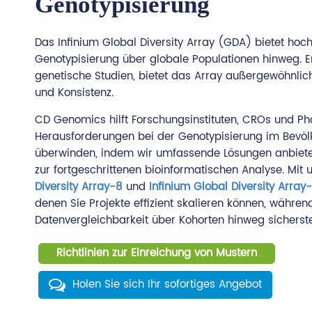
Genotypisierung
Das Infinium Global Diversity Array (GDA) bietet hoc
Genotypisierung über globale Populationen hinweg. E
genetische Studien, bietet das Array außergewöhnli
und Konsistenz.
CD Genomics hilft Forschungsinstituten, CROs und 
Herausforderungen bei der Genotypisierung im Bevö
überwinden, indem wir umfassende Lösungen anbiete
zur fortgeschrittenen bioinformatischen Analyse. Mi
Diversity Array-8
und
Infinium Global Diversity Array
denen Sie Projekte effizient skalieren können, währen
Datenvergleichbarkeit über Kohorten hinweg sicherste
Richtlinien zur Einreichung von Mustern
Holen Sie sich Ihr sofortiges Angebot