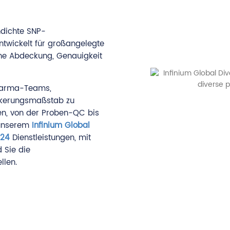
hdichte SNP-
ntwickelt für großangelegte
che Abdeckung, Genauigkeit
Pharma-Teams,
lkerungsmaßstab zu
n, von der Proben-QC bis
t unserem
Infinium Global
-24
Dienstleistungen, mit
d Sie die
llen.