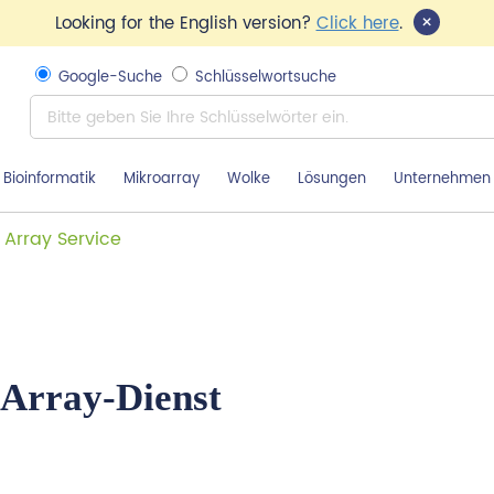
×
Looking for the English version?
Click here
.
Google-Suche
Schlüsselwortsuche
Bioinformatik
Mikroarray
Wolke
Lösungen
Unternehmen
y Array Service
 Array-Dienst