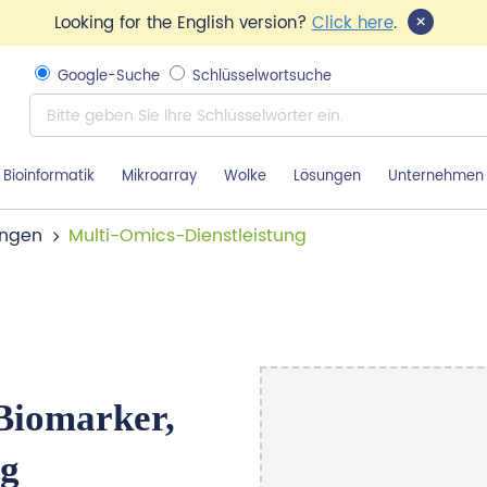
×
Looking for the English version?
Click here
.
Google-Suche
Schlüsselwortsuche
Bioinformatik
Mikroarray
Wolke
Lösungen
Unternehmen
ungen
Multi-Omics-Dienstleistung
Biomarker,
ng