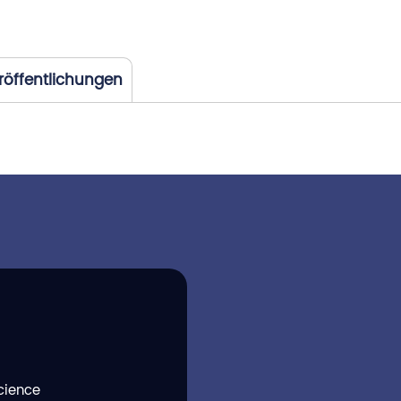
röffentlichungen
cience