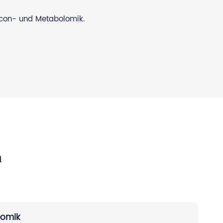
icon- und Metabolomik.
n
eomik