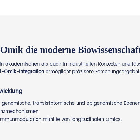
mik die moderne Biowissenschaft
 in akademischen als auch in industriellen Kontexten unerlä
ti-Omik-Integration
ermöglicht präzisere Forschungsergebnis
twicklung
über genomische, transkriptomische und epigenomische Ebene
stenzmechanismen
Immunmodulation mithilfe von longitudinalen Omics.