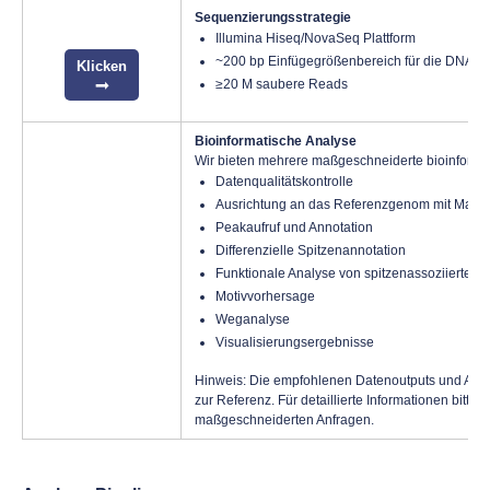
Sequenzierungsstrategie
Illumina Hiseq/NovaSeq Plattform
~200 bp Einfügegrößenbereich für die DNA-Bi
Klicken
≥20 M saubere Reads
Bioinformatische Analyse
Wir bieten mehrere maßgeschneiderte bioinforma
Datenqualitätskontrolle
Ausrichtung an das Referenzgenom mit Mappin
Peakaufruf und Annotation
Differenzielle Spitzenannotation
Funktionale Analyse von spitzenassoziierten
Motivvorhersage
Weganalyse
Visualisierungsergebnisse
Hinweis: Die empfohlenen Datenoutputs und Analy
zur Referenz. Für detaillierte Informationen bitte
K
maßgeschneiderten Anfragen.