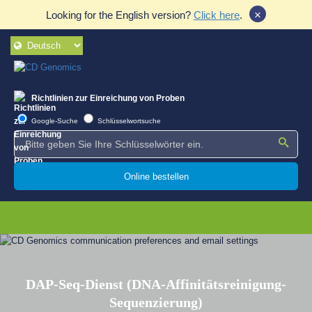
×
Looking for the English version?
Click here
.
Richtlinien zur Einreichung von Proben
Google-Suche
Schlüsselwortsuche
Online bestellen
DAP-Seq-Dienst (DNA-Affinitätsreinigung-
Sequenzierung)