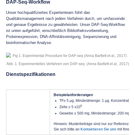
DAP-Seq-Workflow
Unser hochqualifiziertes Expertenteam führt das
Qualitätsmanagement nach jedem Verfahren durch, um umfassende
und genaue Ergebnisse zu gewährleisten. Unser DAP-Seq-Workflow
ist unten aufgeführt, einschließlich Bibliotheksvorbereitung,
Proteinexpression, DNA-Affinitätsreinigung, Sequenzierung und
bioinformatischer Analyse.
Abb. 1. Experimentelles Verfahren von DAP-seq. (Anna Bartlett et al., 2017)
Dienstspezifikationen
Beispielanforderungen
TF≥ 5 µg, Mindestmenge: 1 µg, Konzentration
6
Zelle ≥ 5 x10
Gewebe ≥ 500 mg, Mindestmenge: 200 mg
Hinweis: Musterbeträge sind nur zur Referenz aufg
Sie sich bitte an
Kontaktieren Sie uns
mit Ihren i