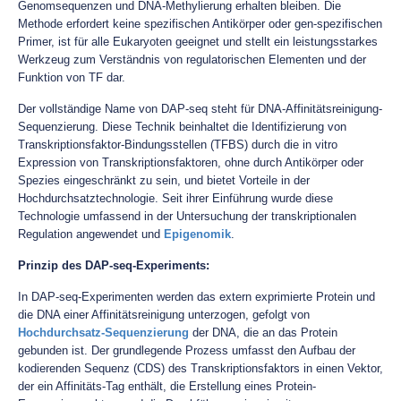
Genomsequenzen und DNA-Methylierung erhalten bleiben. Die
Methode erfordert keine spezifischen Antikörper oder gen-spezifischen
Primer, ist für alle Eukaryoten geeignet und stellt ein leistungsstarkes
Werkzeug zum Verständnis von regulatorischen Elementen und der
Funktion von TF dar.
Der vollständige Name von DAP-seq steht für DNA-Affinitätsreinigung-
Sequenzierung. Diese Technik beinhaltet die Identifizierung von
Transkriptionsfaktor-Bindungsstellen (TFBS) durch die in vitro
Expression von Transkriptionsfaktoren, ohne durch Antikörper oder
Spezies eingeschränkt zu sein, und bietet Vorteile in der
Hochdurchsatztechnologie. Seit ihrer Einführung wurde diese
Technologie umfassend in der Untersuchung der transkriptionalen
Regulation angewendet und
Epigenomik
.
Prinzip des DAP-seq-Experiments:
In DAP-seq-Experimenten werden das extern exprimierte Protein und
die DNA einer Affinitätsreinigung unterzogen, gefolgt von
Hochdurchsatz-Sequenzierung
der DNA, die an das Protein
gebunden ist. Der grundlegende Prozess umfasst den Aufbau der
kodierenden Sequenz (CDS) des Transkriptionsfaktors in einen Vektor,
der ein Affinitäts-Tag enthält, die Erstellung eines Protein-