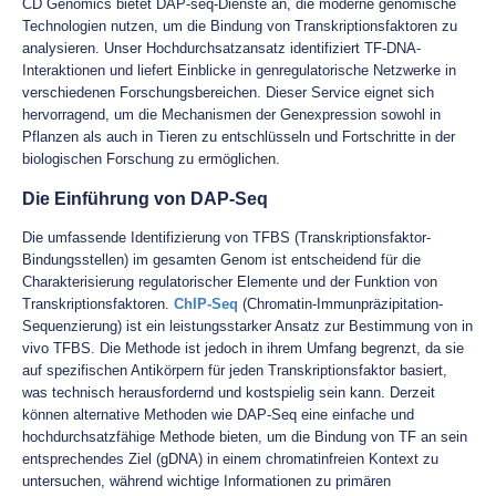
CD Genomics bietet DAP-seq-Dienste an, die moderne genomische
Technologien nutzen, um die Bindung von Transkriptionsfaktoren zu
analysieren. Unser Hochdurchsatzansatz identifiziert TF-DNA-
Interaktionen und liefert Einblicke in genregulatorische Netzwerke in
verschiedenen Forschungsbereichen. Dieser Service eignet sich
hervorragend, um die Mechanismen der Genexpression sowohl in
Pflanzen als auch in Tieren zu entschlüsseln und Fortschritte in der
biologischen Forschung zu ermöglichen.
Die Einführung von DAP-Seq
Die umfassende Identifizierung von TFBS (Transkriptionsfaktor-
Bindungsstellen) im gesamten Genom ist entscheidend für die
Charakterisierung regulatorischer Elemente und der Funktion von
Transkriptionsfaktoren.
ChIP-Seq
(Chromatin-Immunpräzipitation-
Sequenzierung) ist ein leistungsstarker Ansatz zur Bestimmung von in
vivo TFBS. Die Methode ist jedoch in ihrem Umfang begrenzt, da sie
auf spezifischen Antikörpern für jeden Transkriptionsfaktor basiert,
was technisch herausfordernd und kostspielig sein kann. Derzeit
können alternative Methoden wie DAP-Seq eine einfache und
hochdurchsatzfähige Methode bieten, um die Bindung von TF an sein
entsprechendes Ziel (gDNA) in einem chromatinfreien Kontext zu
untersuchen, während wichtige Informationen zu primären