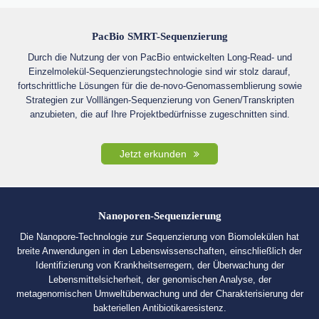
PacBio SMRT-Sequenzierung
Durch die Nutzung der von PacBio entwickelten Long-Read- und
Einzelmolekül-Sequenzierungstechnologie sind wir stolz darauf,
fortschrittliche Lösungen für die de-novo-Genomassemblierung sowie
Strategien zur Volllängen-Sequenzierung von Genen/Transkripten
anzubieten, die auf Ihre Projektbedürfnisse zugeschnitten sind.
Jetzt erkunden
Nanoporen-Sequenzierung
Die Nanopore-Technologie zur Sequenzierung von Biomolekülen hat
breite Anwendungen in den Lebenswissenschaften, einschließlich der
Identifizierung von Krankheitserregern, der Überwachung der
Lebensmittelsicherheit, der genomischen Analyse, der
metagenomischen Umweltüberwachung und der Charakterisierung der
bakteriellen Antibiotikaresistenz.