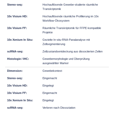
Hochauflösende Gewebe-skalierte räumliche
Transkriptomik
Hochauflösende räumliche Profilierung im 10x
Workflow-Ökosystem
Räumliche Transkriptomik für FFPE-kompatible
Projekte
Gezielte In-situ-RNA-Panalanalyse mit
Zellsegmentierung
Zellzustandsentdeckung aus dissociierten Zellen
Gewebemorphologie und Überprüfung
ausgewählter Marker
Gewebekontext
Eingemacht
Eingelegt
Eingemacht
Eingelegt
Verloren nach Dissoziation