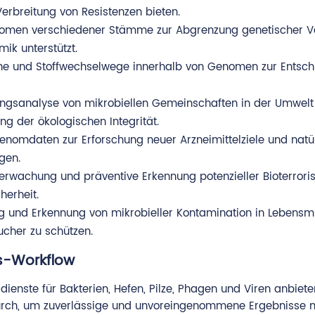
rbreitung von Resistenzen bieten.
men verschiedener Stämme zur Abgrenzung genetischer Vari
mik unterstützt.
ene und Stoffwechselwege innerhalb von Genomen zur Entsch
gsanalyse von mikrobiellen Gemeinschaften in der Umwelt
g der ökologischen Integrität.
nomdaten zur Erforschung neuer Arzneimittelziele und natür
gen.
berwachung und präventive Erkennung potenzieller Bioterror
herheit.
und Erkennung von mikrobieller Kontamination in Lebensmit
ucher zu schützen.
s-Workflow
ste für Bakterien, Hefen, Pilze, Phagen und Viren anbieten.
ch, um zuverlässige und unvoreingenommene Ergebnisse m