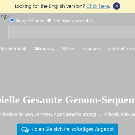
×
Looking for the English version?
Click here
.
Google-Suche
Schlüsselwortsuche
Bioinformatik
Mikroarray
Wolke
Lösungen
Unternehmen
ielle Gesamte Genom-Sequen
ikrobielle Sequenzierungsdienstleistung
Mikrobielle
Holen Sie sich Ihr sofortiges Angebot