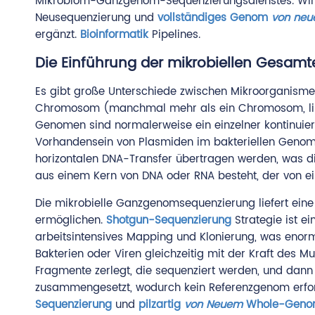
Mikrobiom-Ganzgenom-Sequenzierungsdienstes. Wir 
Neusequenzierung und
vollständiges Genom
von ne
ergänzt.
Bioinformatik
Pipelines.
Die Einführung der mikrobiellen Gesa
Es gibt große Unterschiede zwischen Mikroorganisme
Chromosom (manchmal mehr als ein Chromosom, line
Genomen sind normalerweise ein einzelner kontinuie
Vorhandensein von Plasmiden im bakteriellen Genom i
horizontalen DNA-Transfer übertragen werden, was die 
aus einem Kern von DNA oder RNA besteht, der von ei
Die mikrobielle Ganzgenomsequenzierung liefert eine
ermöglichen.
Shotgun-Sequenzierung
Strategie ist e
arbeitsintensives Mapping und Klonierung, was enorm
Bakterien oder Viren gleichzeitig mit der Kraft des
Fragmente zerlegt, die sequenziert werden, und dan
zusammengesetzt, wodurch kein Referenzgenom erford
Sequenzierung
und
pilzartig
von Neuem
Whole-Genom