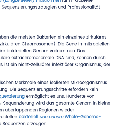
 (Langzeitleser) Plattformen
für mikrobielle
e Sequenzierungsstrategien und Professionalität
n die meisten Bakterien ein einzelnes zirkuläres
rkulären Chromosomen). Die Gene in mikrobiellen
en im bakteriellen Genom vorkommen. Das
rkuläre extrachromosomale DNA sind, können durch
 ist ein nicht-zellulärer infektiöser Organismus, der
tischen Merkmale eines isolierten Mikroorganismus
ng. Die Sequenzierungsschritte erfordern kein
quenzierung
ermöglicht es uns, Hunderte von
gun-Sequenzierung wird das gesamte Genom in kleine
den überlappenden Regionen wieder
zustellen
bakteriell
von neuem
Whole-Genome-
 Sequenzen erzeugen.