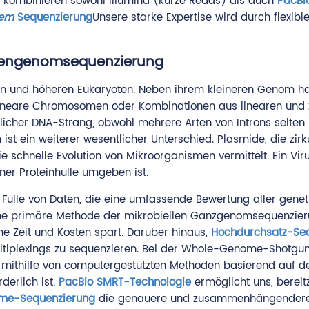
kombinieren sowohl Illumina (kurze Reads) als auch
PacBio
uem
Sequenzierung
Unsere starke Expertise wird durch flexibl
mtengenomsequenzierung
n und höheren Eukaryoten. Neben ihrem kleineren Genom habe
are Chromosomen oder Kombinationen aus linearen und zi
rlicher DNA-Strang, obwohl mehrere Arten von Introns selt
st ein weiterer wesentlicher Unterschied. Plasmide, die zi
schnelle Evolution von Mikroorganismen vermittelt. Ein Virus
ner Proteinhülle umgeben ist.
 Fülle von Daten, die eine umfassende Bewertung aller gene
ine primäre Methode der mikrobiellen Ganzgenomsequenzieru
e Zeit und Kosten spart. Darüber hinaus,
Hochdurchsatz-Se
 Multiplexings zu sequenzieren. Bei der Whole-Genome-Shot
n mithilfe von computergestützten Methoden basierend auf 
erlich ist.
PacBio SMRT-Technologie
ermöglicht uns, bereit
e-Sequenzierung
die genauere und zusammenhängendere