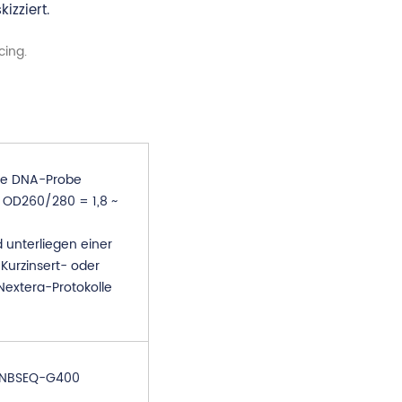
izziert.
che DNA-Probe
 OD260/280 = 1,8 ~
 unterliegen einer
Kurzinsert- oder
Nextera-Protokolle
/DNBSEQ-G400