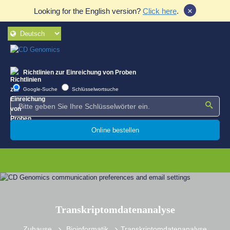
×
Looking for the English version?
Click here
.
Richtlinien zur Einreichung von Proben
Google-Suche
Schlüsselwortsuche
Online bestellen
Transkriptomdatenanalyse
Zuhause
Bioinformatik
Transkriptomdatenanalyse