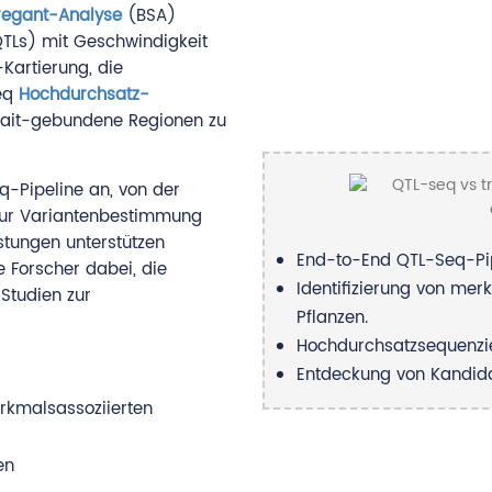
regant-Analyse
(BSA)
QTLs) mit Geschwindigkeit
Kartierung, die
seq
Hochdurchsatz-
rait-gebundene Regionen zu
-Pipeline an, von der
 zur Variantenbestimmung
stungen unterstützen
End-to-End QTL-Seq-Pi
Forscher dabei, die
Identifizierung von mer
Studien zur
Pflanzen.
Hochdurchsatzsequenzie
Entdeckung von Kandida
erkmalsassoziierten
en