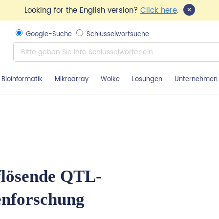
×
Looking for the English version?
Click here
.
Google-Suche
Schlüsselwortsuche
Bioinformatik
Mikroarray
Wolke
Lösungen
Unternehmen
flösende QTL-
enforschung