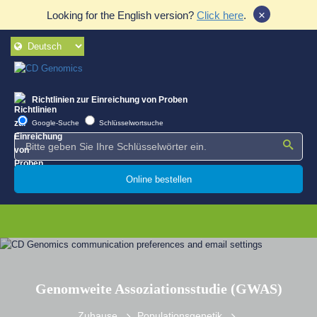
×
Looking for the English version?
Click here
.
Richtlinien zur Einreichung von Proben
Google-Suche
Schlüsselwortsuche
Online bestellen
Genomweite Assoziationsstudie (GWAS)
Zuhause
Populationsgenetik