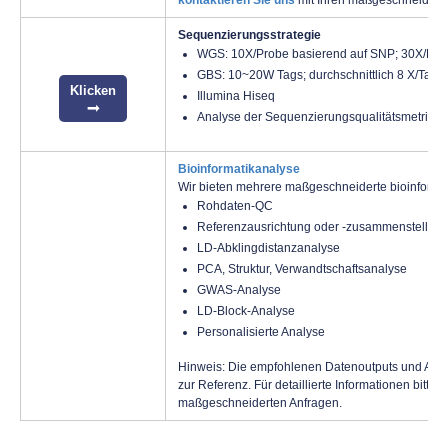
kontaktieren Sie uns
mit Ihren maßgeschneiderte
Sequenzierungsstrategie
WGS: 10X/Probe basierend auf SNP; 30X/Pro
GBS: 10~20W Tags; durchschnittlich 8 X/Tag
Klicken
Illumina Hiseq
Analyse der Sequenzierungsqualitätsmetriken
Bioinformatikanalyse
Wir bieten mehrere maßgeschneiderte bioinforma
Rohdaten-QC
Referenzausrichtung oder -zusammenstellun
LD-Abklingdistanzanalyse
PCA, Struktur, Verwandtschaftsanalyse
GWAS-Analyse
LD-Block-Analyse
Personalisierte Analyse
Hinweis: Die empfohlenen Datenoutputs und Analy
zur Referenz. Für detaillierte Informationen bitte
k
maßgeschneiderten Anfragen.