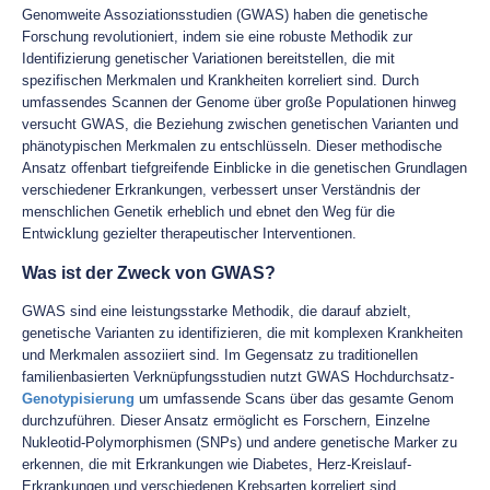
Genomweite Assoziationsstudien (GWAS) haben die genetische
Forschung revolutioniert, indem sie eine robuste Methodik zur
Identifizierung genetischer Variationen bereitstellen, die mit
spezifischen Merkmalen und Krankheiten korreliert sind. Durch
umfassendes Scannen der Genome über große Populationen hinweg
versucht GWAS, die Beziehung zwischen genetischen Varianten und
phänotypischen Merkmalen zu entschlüsseln. Dieser methodische
Ansatz offenbart tiefgreifende Einblicke in die genetischen Grundlagen
verschiedener Erkrankungen, verbessert unser Verständnis der
menschlichen Genetik erheblich und ebnet den Weg für die
Entwicklung gezielter therapeutischer Interventionen.
Was ist der Zweck von GWAS?
GWAS sind eine leistungsstarke Methodik, die darauf abzielt,
genetische Varianten zu identifizieren, die mit komplexen Krankheiten
und Merkmalen assoziiert sind. Im Gegensatz zu traditionellen
familienbasierten Verknüpfungsstudien nutzt GWAS Hochdurchsatz-
Genotypisierung
um umfassende Scans über das gesamte Genom
durchzuführen. Dieser Ansatz ermöglicht es Forschern, Einzelne
Nukleotid-Polymorphismen (SNPs) und andere genetische Marker zu
erkennen, die mit Erkrankungen wie Diabetes, Herz-Kreislauf-
Erkrankungen und verschiedenen Krebsarten korreliert sind.