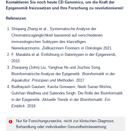
Kontaktieren Sie noch heute CD Genomics, um die Kraft der
Epigenomik freizusetzen und Ihre Forschung zu revolutionieren!
Referenzen
:
Shiqiang Zhang et al., Systematische Analyse der
Chromatinzugänglichkeit basierend auf verschiedenen
immunologischen Subtypen des klarzelligen
Nierenkarzinoms.
Zellkarzinom Frontiers in Onkologie
2021
F. Marabita et al. Einführung in Datentypen in der Epigenomik,
2015
Zhanjiang (John) Liu, Yanghua He und Jiuzhou Song.
Bioinformatische Analyse der Epigenetik.
Bioinformatik in der
Aquakultur: Prinzipien und Methoden.
2017
Budhayash Gautam, Kavita Goswami, Neeti Sanan Mishra,
Gulshan Wadhwa und Satendra Singh. Die Rolle der Bioinformatik
in der Epigenetik.
Aktuelle Trends in der Bioinformatik: Ein
Einblick.
2018
Nur für Forschungszwecke, nicht zur klinischen Diagnose,
Behandlung oder individuellen Gesundheitsbewertung