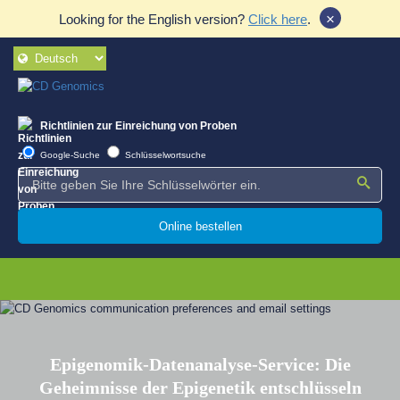
×
Looking for the English version?
Click here
.
Richtlinien zur Einreichung von Proben
Google-Suche
Schlüsselwortsuche
Online bestellen
Epigenomik-Datenanalyse-Service: Die
Geheimnisse der Epigenetik entschlüsseln