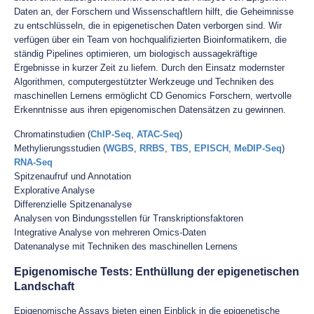
Daten an, der Forschern und Wissenschaftlern hilft, die Geheimnisse
zu entschlüsseln, die in epigenetischen Daten verborgen sind. Wir
verfügen über ein Team von hochqualifizierten Bioinformatikern, die
ständig Pipelines optimieren, um biologisch aussagekräftige
Ergebnisse in kurzer Zeit zu liefern. Durch den Einsatz modernster
Algorithmen, computergestützter Werkzeuge und Techniken des
maschinellen Lernens ermöglicht CD Genomics Forschern, wertvolle
Erkenntnisse aus ihren epigenomischen Datensätzen zu gewinnen.
Chromatinstudien (
ChIP-Seq
,
ATAC-Seq
)
Methylierungsstudien (
WGBS
,
RRBS
,
TBS
,
EPISCH
,
MeDIP-Seq
)
RNA-Seq
Spitzenaufruf und Annotation
Explorative Analyse
Differenzielle Spitzenanalyse
Analysen von Bindungsstellen für Transkriptionsfaktoren
Integrative Analyse von mehreren Omics-Daten
Datenanalyse mit Techniken des maschinellen Lernens
Epigenomische Tests: Enthüllung der epigenetischen
Landschaft
Epigenomische Assays bieten einen Einblick in die epigenetische