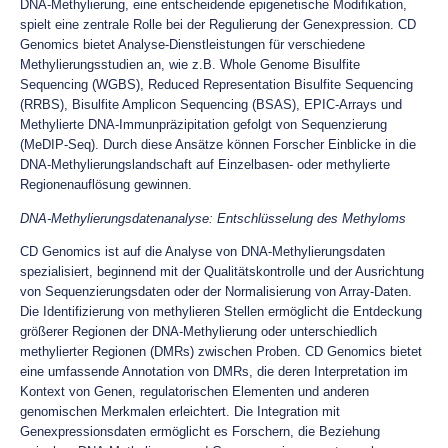
DNA-Methylierung, eine entscheidende epigenetische Modifikation,
spielt eine zentrale Rolle bei der Regulierung der Genexpression. CD
Genomics bietet Analyse-Dienstleistungen für verschiedene
Methylierungsstudien an, wie z.B. Whole Genome Bisulfite
Sequencing (WGBS), Reduced Representation Bisulfite Sequencing
(RRBS), Bisulfite Amplicon Sequencing (BSAS), EPIC-Arrays und
Methylierte DNA-Immunpräzipitation gefolgt von Sequenzierung
(MeDIP-Seq). Durch diese Ansätze können Forscher Einblicke in die
DNA-Methylierungslandschaft auf Einzelbasen- oder methylierte
Regionenauflösung gewinnen.
DNA-Methylierungsdatenanalyse: Entschlüsselung des Methyloms
CD Genomics ist auf die Analyse von DNA-Methylierungsdaten
spezialisiert, beginnend mit der Qualitätskontrolle und der Ausrichtung
von Sequenzierungsdaten oder der Normalisierung von Array-Daten.
Die Identifizierung von methylieren Stellen ermöglicht die Entdeckung
größerer Regionen der DNA-Methylierung oder unterschiedlich
methylierter Regionen (DMRs) zwischen Proben. CD Genomics bietet
eine umfassende Annotation von DMRs, die deren Interpretation im
Kontext von Genen, regulatorischen Elementen und anderen
genomischen Merkmalen erleichtert. Die Integration mit
Genexpressionsdaten ermöglicht es Forschern, die Beziehung