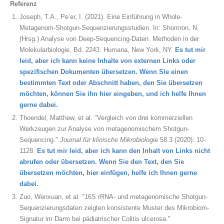
Referenz
Joseph, T.A., Pe’er, I. (2021). Eine Einführung in Whole-
Metagenom-Shotgun-Sequenzierungsstudien. In: Shomron, N.
(Hrsg.) Analyse von Deep-Sequencing-Daten. Methoden in der
Molekularbiologie, Bd. 2243. Humana, New York, NY.
Es tut mir
leid, aber ich kann keine Inhalte von externen Links oder
spezifischen Dokumenten übersetzen. Wenn Sie einen
bestimmten Text oder Abschnitt haben, den Sie übersetzen
möchten, können Sie ihn hier eingeben, und ich helfe Ihnen
gerne dabei.
Thoendel, Matthew, et al. "Vergleich von drei kommerziellen
Werkzeugen zur Analyse von metagenomischem Shotgun-
Sequencing."
Journal für klinische Mikrobiologie
58.3 (2020): 10-
1128.
Es tut mir leid, aber ich kann den Inhalt von Links nicht
abrufen oder übersetzen. Wenn Sie den Text, den Sie
übersetzen möchten, hier einfügen, helfe ich Ihnen gerne
dabei.
Zuo, Wenxuan, et al. "16S rRNA- und metagenomische Shotgun-
Sequenzierungsdaten zeigten konsistente Muster des Mikrobiom-
Signatur im Darm bei pädiatrischer Colitis ulcerosa."