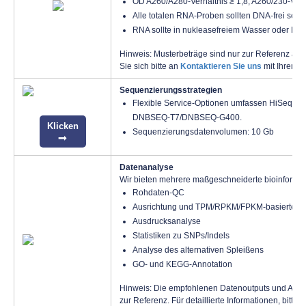
OD A260/A280-Verhältnis ≥ 1,8, A260/230-Verhä
Alle totalen RNA-Proben sollten DNA-frei sein.
RNA sollte in nukleasefreiem Wasser oder RN
Hinweis: Musterbeträge sind nur zur Referenz aufg
Sie sich bitte an
Kontaktieren Sie uns
mit Ihren m
Sequenzierungsstrategien
Flexible Service-Optionen umfassen HiSeq 40
DNBSEQ-T7/DNBSEQ-G400.
Klicken
Sequenzierungsdatenvolumen: 10 Gb
Datenanalyse
Wir bieten mehrere maßgeschneiderte bioinformat
Rohdaten-QC
Ausrichtung und TPM/RPKM/FPKM-basierte Qua
Ausdrucksanalyse
Statistiken zu SNPs/Indels
Analyse des alternativen Spleißens
GO- und KEGG-Annotation
Hinweis: Die empfohlenen Datenoutputs und Analy
zur Referenz. Für detaillierte Informationen, bitte
K