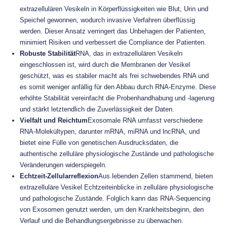
extrazellulären Vesikeln in Körperflüssigkeiten wie Blut, Urin und
Speichel gewonnen, wodurch invasive Verfahren überflüssig
werden. Dieser Ansatz verringert das Unbehagen der Patienten,
minimiert Risiken und verbessert die Compliance der Patienten.
Robuste Stabilität
RNA, das in extrazellulären Vesikeln
eingeschlossen ist, wird durch die Membranen der Vesikel
geschützt, was es stabiler macht als frei schwebendes RNA und
es somit weniger anfällig für den Abbau durch RNA-Enzyme. Diese
erhöhte Stabilität vereinfacht die Probenhandhabung und -lagerung
und stärkt letztendlich die Zuverlässigkeit der Daten.
Vielfalt und Reichtum
Exosomale RNA umfasst verschiedene
RNA-Molekültypen, darunter mRNA, miRNA und lncRNA, und
bietet eine Fülle von genetischen Ausdrucksdaten, die
authentische zelluläre physiologische Zustände und pathologische
Veränderungen widerspiegeln.
Echtzeit-Zellularreflexion
Aus lebenden Zellen stammend, bieten
extrazelluläre Vesikel Echtzeiteinblicke in zelluläre physiologische
und pathologische Zustände. Folglich kann das RNA-Sequencing
von Exosomen genutzt werden, um den Krankheitsbeginn, den
Verlauf und die Behandlungsergebnisse zu überwachen.