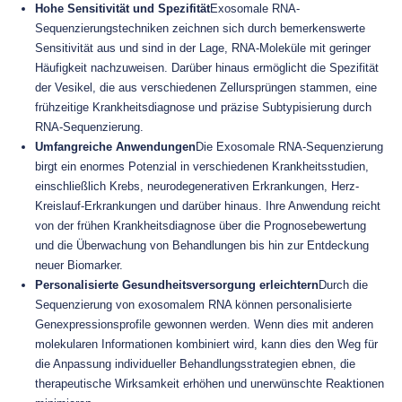
Hohe Sensitivität und Spezifität
Exosomale RNA-
Sequenzierungstechniken zeichnen sich durch bemerkenswerte
Sensitivität aus und sind in der Lage, RNA-Moleküle mit geringer
Häufigkeit nachzuweisen. Darüber hinaus ermöglicht die Spezifität
der Vesikel, die aus verschiedenen Zellursprüngen stammen, eine
frühzeitige Krankheitsdiagnose und präzise Subtypisierung durch
RNA-Sequenzierung.
Umfangreiche Anwendungen
Die Exosomale RNA-Sequenzierung
birgt ein enormes Potenzial in verschiedenen Krankheitsstudien,
einschließlich Krebs, neurodegenerativen Erkrankungen, Herz-
Kreislauf-Erkrankungen und darüber hinaus. Ihre Anwendung reicht
von der frühen Krankheitsdiagnose über die Prognosebewertung
und die Überwachung von Behandlungen bis hin zur Entdeckung
neuer Biomarker.
Personalisierte Gesundheitsversorgung erleichtern
Durch die
Sequenzierung von exosomalem RNA können personalisierte
Genexpressionsprofile gewonnen werden. Wenn dies mit anderen
molekularen Informationen kombiniert wird, kann dies den Weg für
die Anpassung individueller Behandlungsstrategien ebnen, die
therapeutische Wirksamkeit erhöhen und unerwünschte Reaktionen