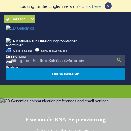
×
Looking for the English version?
Click here
.
Richtlinien zur Einreichung von Proben
Google-Suche
Schlüsselwortsuche
Online bestellen
Exosomale RNA-Sequenzierung
Zuhause
Sequenzierung