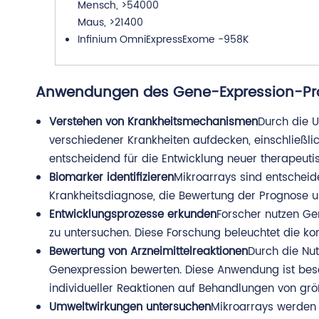
Mensch, >54000
Maus, >21400
Infinium OmniExpressExome -958K
Anwendungen des Gene-Expression-Prof
Verstehen von Krankheitsmechanismen
Durch die 
verschiedener Krankheiten aufdecken, einschließli
entscheidend für die Entwicklung neuer therapeutis
Biomarker identifizieren
Mikroarrays sind entscheid
Krankheitsdiagnose, die Bewertung der Prognose 
Entwicklungsprozesse erkunden
Forscher nutzen Ge
zu untersuchen. Diese Forschung beleuchtet die k
Bewertung von Arzneimittelreaktionen
Durch die Nu
Genexpression bewerten. Diese Anwendung ist beso
individueller Reaktionen auf Behandlungen von grö
Umweltwirkungen untersuchen
Mikroarrays werden 