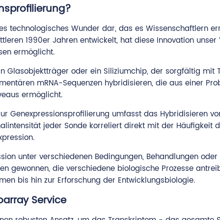
nsprofilierung?
iches technologisches Wunder dar, das es Wissenschaftlern e
ttleren 1990er Jahren entwickelt, hat diese Innovation uns
en ermöglicht.
ein Glasobjektträger oder ein Siliziumchip, der sorgfältig m
ementären mRNA-Sequenzen hybridisieren, die aus einer Prob
veaus ermöglicht.
zur Genexpressionsprofilierung umfasst das Hybridisieren 
lintensität jeder Sonde korreliert direkt mit der Häufigkeit 
xpression.
ession unter verschiedenen Bedingungen, Behandlungen oder
smen gewonnen, die verschiedene biologische Prozesse antr
en bis hin zur Erforschung der Entwicklungsbiologie.
oarray Service