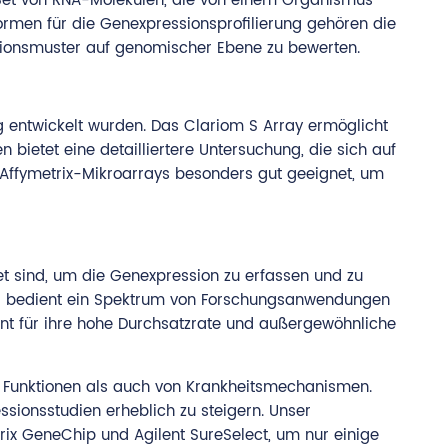
Set von RNA-Molekülen, die von einem Organismus
ormen für die Genexpressionsprofilierung gehören die
sionsmuster auf genomischer Ebene zu bewerten.
g entwickelt wurden. Das Clariom S Array ermöglicht
ietet eine detailliertere Untersuchung, die sich auf
 Affymetrix-Mikroarrays besonders gut geeignet, um
t sind, um die Genexpression zu erfassen und zu
nd bedient ein Spektrum von Forschungsanwendungen
nt für ihre hohe Durchsatzrate und außergewöhnliche
er Funktionen als auch von Krankheitsmechanismen.
sionsstudien erheblich zu steigern. Unser
rix GeneChip und Agilent SureSelect, um nur einige