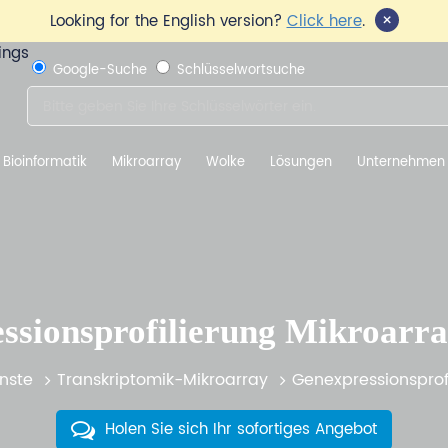
×
Looking for the English version?
Click here
.
Google-Suche
Schlüsselwortsuche
Bioinformatik
Mikroarray
Wolke
Lösungen
Unternehmen
ssionsprofilierung Mikroarra
nste
Transkriptomik-Mikroarray
Genexpressionsprof
Holen Sie sich Ihr sofortiges Angebot