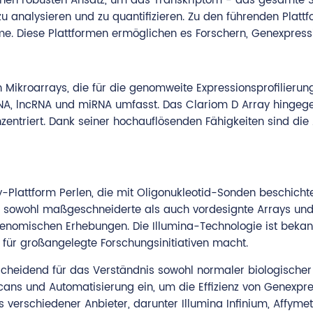
einen robusten Ansatz, um das Transkriptom - das gesamte 
 analysieren und zu quantifizieren. Zu den führenden Plattf
e. Diese Plattformen ermöglichen es Forschern, Genexpres
 Mikroarrays, die für die genomweite Expressionsprofilierun
A, lncRNA und miRNA umfasst. Das Clariom D Array hingegen b
zentriert. Dank seiner hochauflösenden Fähigkeiten sind die
Plattform Perlen, die mit Oligonukleotid-Sonden beschichte
t sowohl maßgeschneiderte als auch vordesignte Arrays u
enomischen Erhebungen. Die Illumina-Technologie ist bekan
 für großangelegte Forschungsinitiativen macht.
ntscheidend für das Verständnis sowohl normaler biologisch
ns und Automatisierung ein, um die Effizienz von Genexpres
verschiedener Anbieter, darunter Illumina Infinium, Affymet