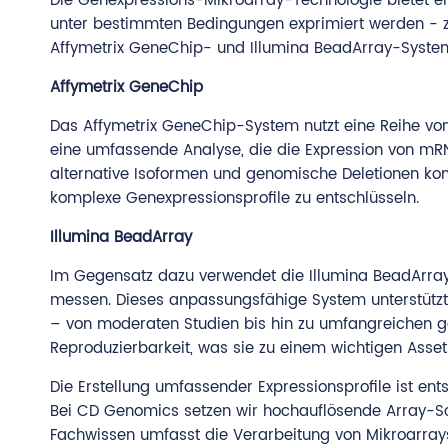
Die Genexpressions-Mikroarray-Technologie bietet 
unter bestimmten Bedingungen exprimiert werden - zu
Affymetrix GeneChip- und Illumina BeadArray-System
Affymetrix GeneChip
Das Affymetrix GeneChip-System nutzt eine Reihe von
eine umfassende Analyse, die die Expression von mRN
alternative Isoformen und genomische Deletionen kon
komplexe Genexpressionsprofile zu entschlüsseln.
Illumina BeadArray
Im Gegensatz dazu verwendet die Illumina BeadArray-
messen. Dieses anpassungsfähige System unterstütz
– von moderaten Studien bis hin zu umfangreichen g
Reproduzierbarkeit, was sie zu einem wichtigen Asset
Die Erstellung umfassender Expressionsprofile ist e
Bei CD Genomics setzen wir hochauflösende Array-Sca
Fachwissen umfasst die Verarbeitung von Mikroarrays 