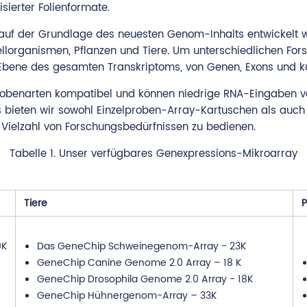
ierter Folienformate.
ig auf der Grundlage des neuesten Genom-Inhalts entwickelt 
lorganismen, Pflanzen und Tiere. Um unterschiedlichen Fors
 Ebene des gesamten Transkriptoms, von Genen, Exons und 
obenarten kompatibel und können niedrige RNA-Eingaben vera
s bieten wir sowohl Einzelproben-Array-Kartuschen als auc
Vielzahl von Forschungsbedürfnissen zu bedienen.
Tabelle 1. Unser verfügbares Genexpressions-Mikroarray
Tiere
P
9K
Das GeneChip Schweinegenom-Array - 23K
GeneChip Canine Genome 2.0 Array – 18 K
GeneChip Drosophila Genome 2.0 Array - 18K
GeneChip Hühnergenom-Array – 33K