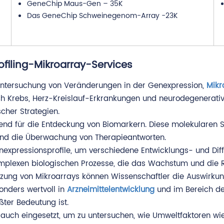
GeneChip Maus-Gen – 35K
Das GeneChip Schweinegenom-Array -23K
iling-Mikroarray-Services
Untersuchung von Veränderungen in der Genexpression,
Mikr
ch Krebs, Herz-Kreislauf-Erkrankungen und neurodegenerativ
cher Strategien.
end für die Entdeckung von Biomarkern. Diese molekularen S
und die Überwachung von Therapieantworten.
nexpressionsprofile, um verschiedene Entwicklungs- und Di
omplexen biologischen Prozesse, die das Wachstum und die R
tzung von Mikroarrays können Wissenschaftler die Auswirku
nders wertvoll in
Arzneimittelentwicklung
und im Bereich de
ßter Bedeutung ist.
auch eingesetzt, um zu untersuchen, wie Umweltfaktoren w