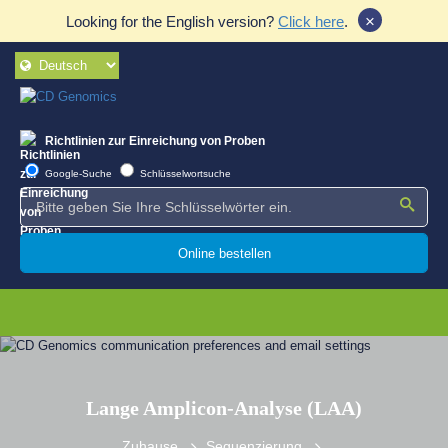
×
Looking for the English version?
Click here
.
Richtlinien zur Einreichung von Proben
Google-Suche
Schlüsselwortsuche
Online bestellen
Lange Amplicon-Analyse (LAA)
Zuhause
Sequenzierung