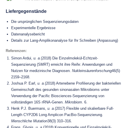
Liefergegenstände
Die ursprünglichen Sequenzierungsdaten
Experimentelle Ergebnisse
Datenanalysebericht
Details zur Lang-Amplikonanalyse für Ihr Schreiben (Anpassung)
Referenzen:
Simon Ardui,
u. a.
(2018) Die Einzelmolekül-Echtzeit-
Sequenzierung (SMRT) erreicht ihre Reife: Anwendungen und
Nutzen für medizinische Diagnosen.
Nukleinsäurenforschung
46(5)
2159–2168.
Joshua P. Earl,
u. a.
(2018) Artenebene Profilierung der bakteriellen
Gemeinschaft des gesunden sinonasalen Mikrobioms unter
Verwendung der Pacific Biosciences-Sequenzierung von
vollständigen 16S rRNA-Genen.
Mikrobiom
. 6.
Henk P.J. Buermans,
u. a.
(2017) Flexible und skalierbare Full-
Length CYP2D6 Long Amplicon PacBio-Sequenzierung.
Menschliche Mutation
38(3) 310–316.
Frans, Glynis,
u. a.
(2018) Konventionelle und Einzelmolekül-