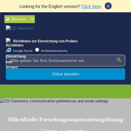
×
Looking for the English version?
Click here
.
Richtlinien zur Einreichung von Proben
Google-Suche
Schlüsselwortsuche
Online bestellen
Mikrobielle Forschungssequenzierungslösung
Zuhause
Lösungen