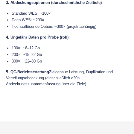
3. Abdeckungsoptionen (durchschnittliche Zieltiefe)
:
Standard WES: ~100×
Deep WES: ~200×
Hochauflösende Option: ~300× (projektabhängig)
4. Ungefähr Daten pro Probe (roh)
:
100×: ~8–12 Gb
200×: ~15–22 Gb
300×: ~22–30 Gb
5. QC-Berichterstattung
Zielgenaue Leistung, Duplikation und
Verteilungsabdeckung (einschließlich ≥20×
Abdeckungszusammenfassung über die Ziele).