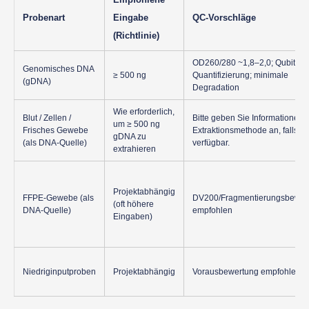
Probenart
Eingabe
QC-Vorschläge
(Richtlinie)
OD260/280 ~1,8–2,0; Qubit-
Genomisches DNA
≥ 500 ng
Quantifizierung; minimale
(gDNA)
Degradation
Wie erforderlich,
Blut / Zellen /
Bitte geben Sie Informationen 
um ≥ 500 ng
Frisches Gewebe
Extraktionsmethode an, falls
gDNA zu
(als DNA-Quelle)
verfügbar.
extrahieren
Projektabhängig
FFPE-Gewebe (als
DV200/Fragmentierungsbewer
(oft höhere
DNA-Quelle)
empfohlen
Eingaben)
Niedriginputproben
Projektabhängig
Vorausbewertung empfohlen