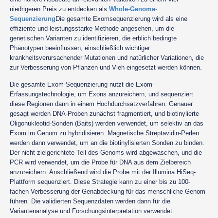
niedrigeren Preis zu entdecken als
Whole-Genome-
Sequenzierung
Die gesamte Exomsequenzierung wird als eine
effiziente und leistungsstarke Methode angesehen, um die
genetischen Varianten zu identifizieren, die erblich bedingte
Phänotypen beeinflussen, einschließlich wichtiger
krankheitsverursachender Mutationen und natürlicher Variationen, die
zur Verbesserung von Pflanzen und Vieh eingesetzt werden können.
Die gesamte Exom-Sequenzierung nutzt die Exom-
Erfassungstechnologie, um Exons anzureichern, und sequenziert
diese Regionen dann in einem Hochdurchsatzverfahren. Genauer
gesagt werden DNA-Proben zunächst fragmentiert, und biotinylierte
Oligonukleotid-Sonden (Baits) werden verwendet, um selektiv an das
Exom im Genom zu hybridisieren. Magnetische Streptavidin-Perlen
werden dann verwendet, um an die biotinylisierten Sonden zu binden.
Der nicht zielgerichtete Teil des Genoms wird abgewaschen, und die
PCR wird verwendet, um die Probe für DNA aus dem Zielbereich
anzureichern. Anschließend wird die Probe mit der Illumina HiSeq-
Plattform sequenziert. Diese Strategie kann zu einer bis zu 100-
fachen Verbesserung der Genabdeckung für das menschliche Genom
führen. Die validierten Sequenzdaten werden dann für die
Variantenanalyse und Forschungsinterpretation verwendet.