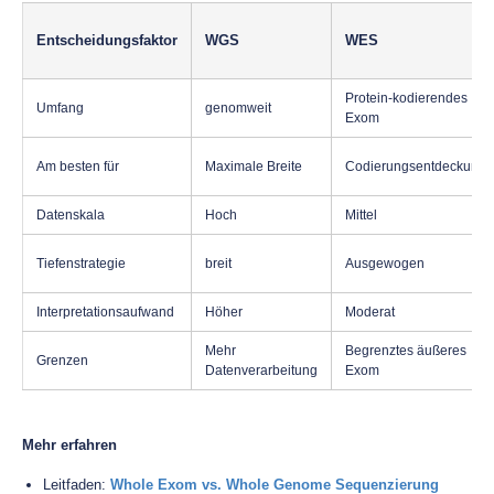
Entscheidungsfaktor
WGS
WES
Protein-kodierendes
Umfang
genomweit
Exom
Am besten für
Maximale Breite
Codierungsentdeckung
Datenskala
Hoch
Mittel
Tiefenstrategie
breit
Ausgewogen
Interpretationsaufwand
Höher
Moderat
Mehr
Begrenztes äußeres
Grenzen
Datenverarbeitung
Exom
Mehr erfahren
Leitfaden:
Whole Exom vs. Whole Genome Sequenzierung