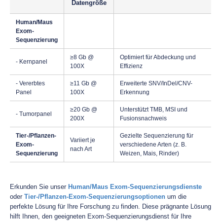
Datengröße
Human/Maus
Exom-
Sequenzierung
≥8 Gb @
Optimiert für Abdeckung und
- Kernpanel
100X
Effizienz
- Vererbtes
≥11 Gb @
Erweiterte SNV/InDel/CNV-
Panel
100X
Erkennung
≥20 Gb @
Unterstützt TMB, MSI und
- Tumorpanel
200X
Fusionsnachweis
Tier-/Pflanzen-
Gezielte Sequenzierung für
Variiert je
Exom-
verschiedene Arten (z. B.
nach Art
Sequenzierung
Weizen, Mais, Rinder)
Erkunden Sie unser
Human/Maus Exom-Sequenzierungsdienste
oder
Tier-/Pflanzen-Exom-Sequenzierungsoptionen
um die
perfekte Lösung für Ihre Forschung zu finden. Diese prägnante Lösung
hilft Ihnen, den geeigneten Exom-Sequenzierungsdienst für Ihre