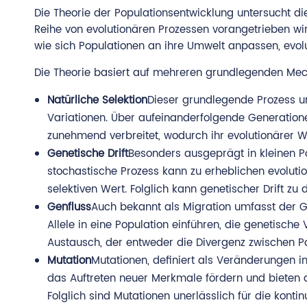
Die Theorie der Populationsentwicklung untersucht di
Reihe von evolutionären Prozessen vorangetrieben wird
wie sich Populationen an ihre Umwelt anpassen, evol
Die Theorie basiert auf mehreren grundlegenden Mec
Natürliche Selektion
Dieser grundlegende Prozess u
Variationen. Über aufeinanderfolgende Generation
zunehmend verbreitet, wodurch ihr evolutionärer W
Genetische Drift
Besonders ausgeprägt in kleinen Po
stochastische Prozess kann zu erheblichen evoluti
selektiven Wert. Folglich kann genetischer Drift zu
Genfluss
Auch bekannt als Migration umfasst der G
Allele in eine Population einführen, die genetische
Austausch, der entweder die Divergenz zwischen P
Mutation
Mutationen, definiert als Veränderungen 
das Auftreten neuer Merkmale fördern und bieten d
Folglich sind Mutationen unerlässlich für die kont