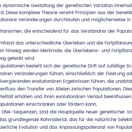
e dynamische Gestaltung der genetischen Variation innerhalb
. Diese komplexe Theorie vereint Prinzipien aus der Genetik,
utionäre Veränderungen durchlaufen und möglicherweise in 
hanismen, die entscheidend für das Verständnis der Populat
mfasst das unterschiedliche Überleben und die Fortpflanzun
en hinweg werden Merkmale, die Überlebens- und Fortpflanzu
eg gelenkt wird.
pulationen bezieht sich der genetische Drift auf zufällige S
onären Veränderungen führen, einschließlich der Fixierung o
 divergierenden evolutionären Ergebnissen führen, die unabhä
enfluss den Transfer von Allelen zwischen Populationen. Di
 Vielfalt erhöhen und ihren evolutionären Verlauf beeinflusse
opulationen einschränken oder fördern kann.
in DNA-Sequenzen, sind die Hauptquelle neuer genetischer V
as grundlegende Rohmaterial, das für die natürliche Selekti
inuierliche Evolution und das Anpassungspotenzial von Popula