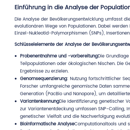
Einführung in die Analyse der Populati
Die Analyse der Bevölkerungsentwicklung umfasst 
evolutionären Wege von Populationen. Dabei werden 
Einzel-Nukleotid-Polymorphismen (SNPs), Insertionen 
Schlüsselelemente der Analyse der Bevölkerungsentw
Probenentnahme und -vorbereitung
Die Grundlage 
Teilpopulationen oder ökologischen Nischen. Die G
Ergebnisse zu erzielen.
Genomsequenzierung
: Nutzung fortschrittlicher S
Forscher umfangreiche genomische Daten sammeln. 
Generation (PacBio und Nanopore), um detailliert
Variantenkennung
Die Identifizierung genetischer 
zur Variantenentdeckung umfassen SNP-Calling, In
genetischer Vielfalt und die Nachverfolgung evolut
Bioinformatische Analyse
Computationaltools und st