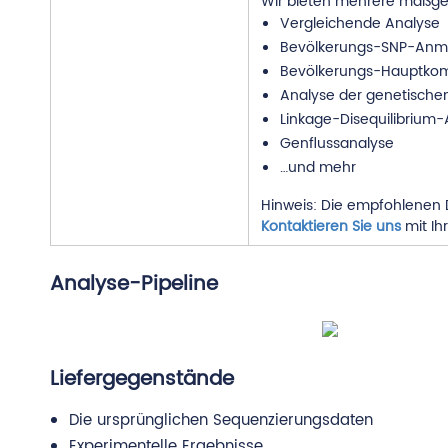
Wir bieten mehrere maßges
Vergleichende Analyse
Bevölkerungs-SNP-Anm
Bevölkerungs-Hauptko
Analyse der genetischen
Linkage-Disequilibrium-
Genflussanalyse
…und mehr
Hinweis: Die empfohlenen D
Kontaktieren Sie uns
mit Ih
Analyse-Pipeline
Liefergegenstände
Die ursprünglichen Sequenzierungsdaten
Experimentelle Ergebnisse