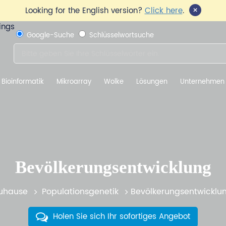
×
Looking for the English version?
Click here
.
Google-Suche
Schlüsselwortsuche
Bioinformatik
Mikroarray
Wolke
Lösungen
Unternehmen
Bevölkerungsentwicklung
uhause
Populationsgenetik
Bevölkerungsentwicklu
Holen Sie sich Ihr sofortiges Angebot