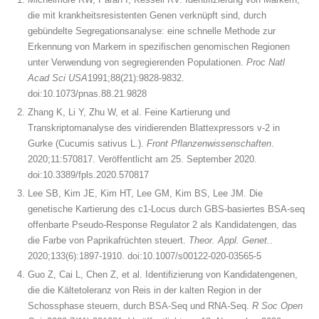
die mit krankheitsresistenten Genen verknüpft sind, durch
gebündelte Segregationsanalyse: eine schnelle Methode zur
Erkennung von Markern in spezifischen genomischen Regionen
unter Verwendung von segregierenden Populationen.
Proc Natl
Acad Sci USA
1991;88(21):9828-9832.
doi:10.1073/pnas.88.21.9828
Zhang K, Li Y, Zhu W, et al. Feine Kartierung und
Transkriptomanalyse des viridierenden Blattexpressors v-2 in
Gurke (Cucumis sativus L.).
Front Pflanzenwissenschaften
.
2020;11:570817. Veröffentlicht am 25. September 2020.
doi:10.3389/fpls.2020.570817
Lee SB, Kim JE, Kim HT, Lee GM, Kim BS, Lee JM. Die
genetische Kartierung des c1-Locus durch GBS-basiertes BSA-seq
offenbarte Pseudo-Response Regulator 2 als Kandidatengen, das
die Farbe von Paprikafrüchten steuert.
Theor. Appl. Genet.
.
2020;133(6):1897-1910. doi:10.1007/s00122-020-03565-5
Guo Z, Cai L, Chen Z, et al. Identifizierung von Kandidatengenen,
die die Kältetoleranz von Reis in der kalten Region in der
Schossphase steuern, durch BSA-Seq und RNA-Seq.
R Soc Open