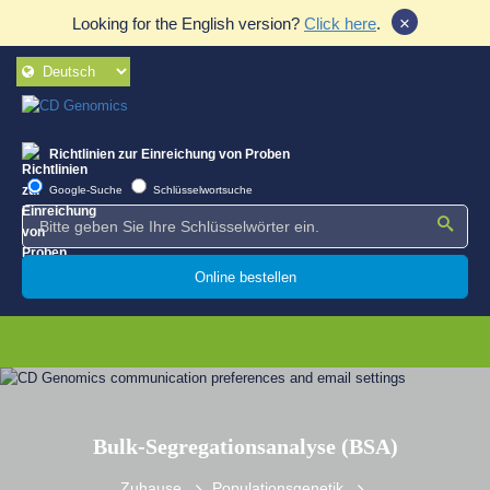
×
Looking for the English version?
Click here
.
Richtlinien zur Einreichung von Proben
Google-Suche
Schlüsselwortsuche
Online bestellen
Bulk-Segregationsanalyse (BSA)
Zuhause
Populationsgenetik