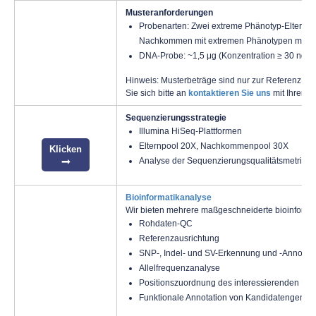
Musteranforderungen
Probenarten: Zwei extreme Phänotyp-Eltern o
Nachkommen mit extremen Phänotypen mit mi
DNA-Probe: ~1,5 μg (Konzentration ≥ 30 ng/μ
Hinweis: Musterbeträge sind nur zur Referenz aufg
Sie sich bitte an
kontaktieren Sie uns
mit Ihren 
Sequenzierungsstrategie
Illumina HiSeq-Plattformen
Elternpool 20X, Nachkommenpool 30X
Klicken
Analyse der Sequenzierungsqualitätsmetriken
Bioinformatikanalyse
Wir bieten mehrere maßgeschneiderte bioinforma
Rohdaten-QC
Referenzausrichtung
SNP-, Indel- und SV-Erkennung und -Annotati
Allelfrequenzanalyse
Positionszuordnung des interessierenden Me
Funktionale Annotation von Kandidatengenen