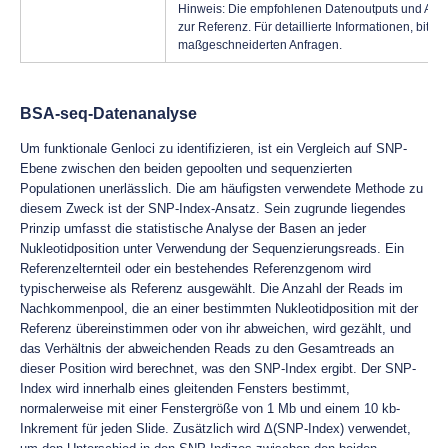
Hinweis: Die empfohlenen Datenoutputs und Analy
zur Referenz. Für detaillierte Informationen, bitte
k
maßgeschneiderten Anfragen.
BSA-seq-Datenanalyse
Um funktionale Genloci zu identifizieren, ist ein Vergleich auf SNP-
Ebene zwischen den beiden gepoolten und sequenzierten
Populationen unerlässlich. Die am häufigsten verwendete Methode zu
diesem Zweck ist der SNP-Index-Ansatz. Sein zugrunde liegendes
Prinzip umfasst die statistische Analyse der Basen an jeder
Nukleotidposition unter Verwendung der Sequenzierungsreads. Ein
Referenzelternteil oder ein bestehendes Referenzgenom wird
typischerweise als Referenz ausgewählt. Die Anzahl der Reads im
Nachkommenpool, die an einer bestimmten Nukleotidposition mit der
Referenz übereinstimmen oder von ihr abweichen, wird gezählt, und
das Verhältnis der abweichenden Reads zu den Gesamtreads an
dieser Position wird berechnet, was den SNP-Index ergibt. Der SNP-
Index wird innerhalb eines gleitenden Fensters bestimmt,
normalerweise mit einer Fenstergröße von 1 Mb und einem 10 kb-
Inkrement für jeden Slide. Zusätzlich wird Δ(SNP-Index) verwendet,