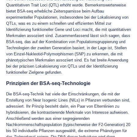
Quantitativen Trait Loci (QTL) erhöht wurde. Bemerkenswerterweise
bietet BSA-seq erhebliche Zeitersparnisse beim Aufbau
experimenteller Populationen, insbesondere bei der Lokalisierung von
QTLs, was es zu einem schnellen und effizienten Mittel zur
Identifizierung funktioneller Gene und Loci macht, die mit quantitativen
Merkmalen assoziiert sind. Zusammenfassend lässt sich sagen, dass
BSA-seq, das auf der Kombination von Populationsgruppierung und
Technologien der zweiten Generation basiert, in der Lage ist, Stellen
von Einzel-Nukleotid-Polymorphismen (SNP) zu erkennen, die mit
phänotypischen Merkmalen assoziiert sind. Es hat breite Anwendung
bei der präzisen Lokalisierung von QTLs und der Identifizierung
funktioneller Zielgene gefunden.
Prinzipien der BSA-seq-Technologie
Die BSA-seq-Technik hat viele der Einschränkungen, die mit der
Erstellung von Near Isogenic Lines (NILs) in Pflanzen verbunden sind,
adressiert. Ihr Prinzip besteht darin, ein Paar von Elternlinien zu
hybridisieren, die kontrastierende Merkmale von Interesse aufweisen.
Anschließend werden aus einer segregierenden
Nachkommenschaftspopulation (typischerweise der F2-Generation) 20
bis 50 individuelle Pflanzen ausgewählt, die extreme Phänotypen für
das Zielmerkmal zeigen. Die DNA dieser Individuen wird dann