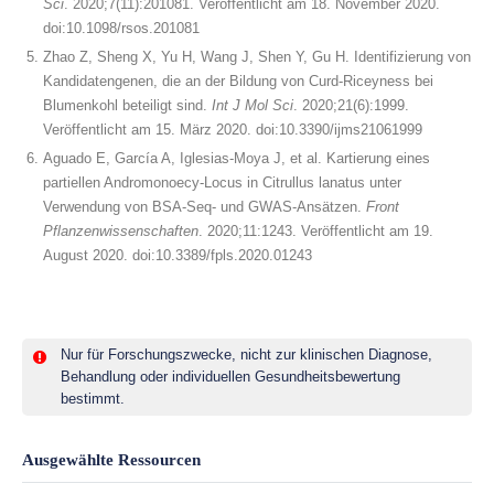
Sci
. 2020;7(11):201081. Veröffentlicht am 18. November 2020.
doi:10.1098/rsos.201081
Zhao Z, Sheng X, Yu H, Wang J, Shen Y, Gu H. Identifizierung von
Kandidatengenen, die an der Bildung von Curd-Riceyness bei
Blumenkohl beteiligt sind.
Int J Mol Sci
. 2020;21(6):1999.
Veröffentlicht am 15. März 2020. doi:10.3390/ijms21061999
Aguado E, García A, Iglesias-Moya J, et al. Kartierung eines
partiellen Andromonoecy-Locus in Citrullus lanatus unter
Verwendung von BSA-Seq- und GWAS-Ansätzen.
Front
Pflanzenwissenschaften
. 2020;11:1243. Veröffentlicht am 19.
August 2020. doi:10.3389/fpls.2020.01243
Nur für Forschungszwecke, nicht zur klinischen Diagnose,
Behandlung oder individuellen Gesundheitsbewertung
bestimmt.
Ausgewählte Ressourcen