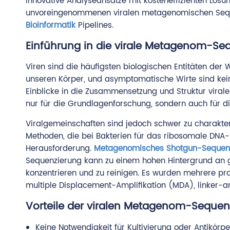
innovative Analyseansätze mit kosteneffizienten Lösu
unvoreingenommenen viralen metagenomischen Seque
Bioinformatik
Pipelines.
Einführung in die virale Metagenom-Se
Viren sind die häufigsten biologischen Entitäten der 
unseren Körper, und asymptomatische Wirte sind ke
Einblicke in die Zusammensetzung und Struktur viral
nur für die Grundlagenforschung, sondern auch für di
Viralgemeinschaften sind jedoch schwer zu charakter
Methoden, die bei Bakterien für das ribosomale DNA-P
Herausforderung.
Metagenomisches Shotgun-Sequen
Sequenzierung kann zu einem hohen Hintergrund an gen
konzentrieren und zu reinigen. Es wurden mehrere pra
multiple Displacement-Amplifikation (MDA), linker-am
Vorteile der viralen Metagenom-Sequen
Keine Notwendigkeit für Kultivierung oder Antikör