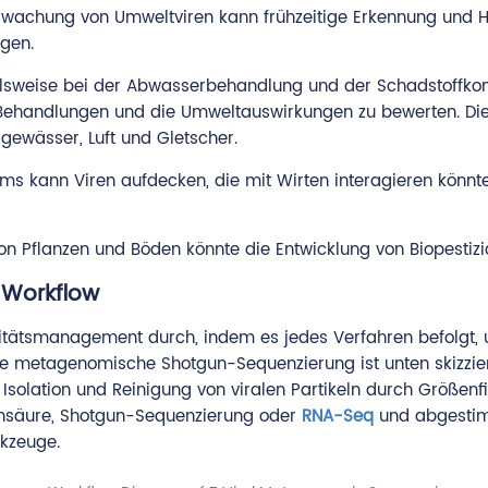
rwachung von Umweltviren kann frühzeitige Erkennung und Hi
agen.
lsweise bei der Abwasserbehandlung und der Schadstoffkontro
ehandlungen und die Umweltauswirkungen zu bewerten. Dies
ewässer, Luft und Gletscher.
ms kann Viren aufdecken, die mit Wirten interagieren könnt
von Pflanzen und Böden könnte die Entwicklung von Biopestizi
-Workflow
alitätsmanagement durch, indem es jedes Verfahren befolg
ale metagenomische Shotgun-Sequenzierung ist unten skizzier
Isolation und Reinigung von viralen Partikeln durch Größenfil
insäure, Shotgun-Sequenzierung oder
RNA-Seq
und abgestimm
rkzeuge.