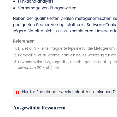
Funktionalanalysis
Vorhersage von Phagenwirten
Neben der qualifizierten viralen metagenomischen Se
geeigneten Sequenzierungsplattform, Software-Tools 
zögern Sie bitte nicht, uns zu kontaktieren. Unsere er
Referenzen:
Li Y, et al. VIP: eine integrierte Pipeline für die Metageno
Rampelli, S. et al. ViromeScan: ein neues Werkzeug zur m
Lewandowska D W, Zagordi O, Geissberger F D, et al. Opti
Mikrobiom
, 2017, 5(1): 94.
Nur für Forschungszwecke, nicht zur klinischen
Ausgewählte Ressourcen