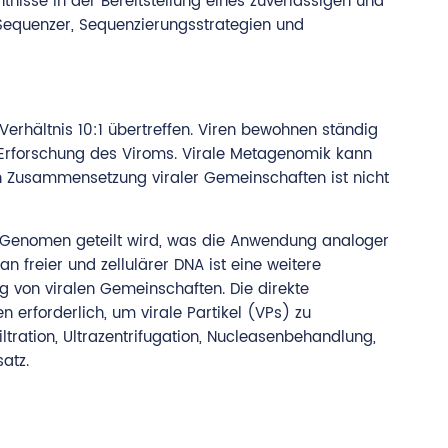
nisse in der Bereitstellung eines zuverlässigen und
equenzer, Sequenzierungsstrategien und
Verhältnis 10:1 übertreffen. Viren bewohnen ständig
Erforschung des Viroms. Virale Metagenomik kann
en Zusammensetzung viraler Gemeinschaften ist nicht
en Genomen geteilt wird, was die Anwendung analoger
 freier und zellulärer DNA ist eine weitere
g von viralen Gemeinschaften. Die direkte
erforderlich, um virale Partikel (VPs) zu
tration, Ultrazentrifugation, Nucleasenbehandlung,
atz.