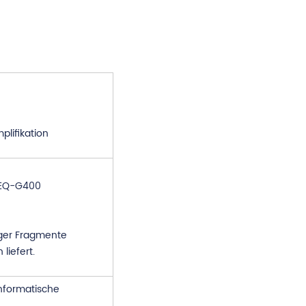
lifikation
SEQ-G400
nger Fragmente
iefert.
nformatische