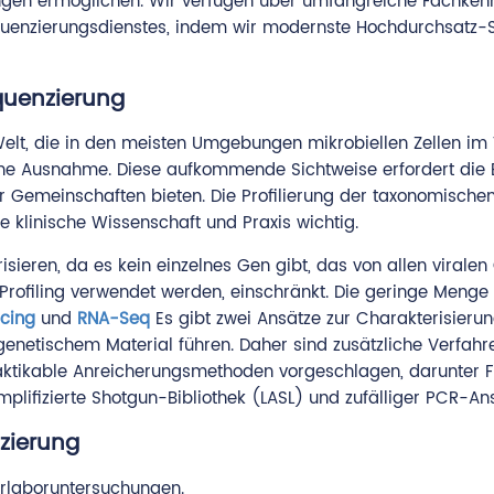
ngen ermöglichen. Wir verfügen über umfangreiche Fachkennt
nzierungsdienstes, indem wir modernste Hochdurchsatz-S
quenzierung
Welt, die in den meisten Umgebungen mikrobiellen Zellen im 
ine Ausnahme. Diese aufkommende Sichtweise erfordert die 
er Gemeinschaften bieten. Die Profilierung der taxonomisch
e klinische Wissenschaft und Praxis wichtig.
isieren, da es kein einzelnes Gen gibt, das von allen viral
rofiling verwendet werden, einschränkt. Die geringe Menge an
cing
und
RNA-Seq
Es gibt zwei Ansätze zur Charakterisierun
etischem Material führen. Daher sind zusätzliche Verfahren 
ktikable Anreicherungsmethoden vorgeschlagen, darunter Fil
plifizierte Shotgun-Bibliothek (LASL) und zufälliger PCR-Ans
zierung
perlaboruntersuchungen.