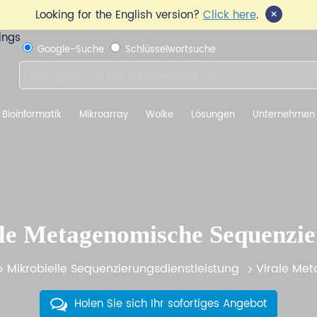
×
Looking for the English version?
Click here
.
Google-Suche
Schlüsselwortsuche
Bioinformatik
Mikroarray
Wolke
Lösungen
Unternehmen
le Metagenomische Sequenzi
Mikrobielle Sequenzierungsdienstleistung
Virale Me
Holen Sie sich Ihr sofortiges Angebot