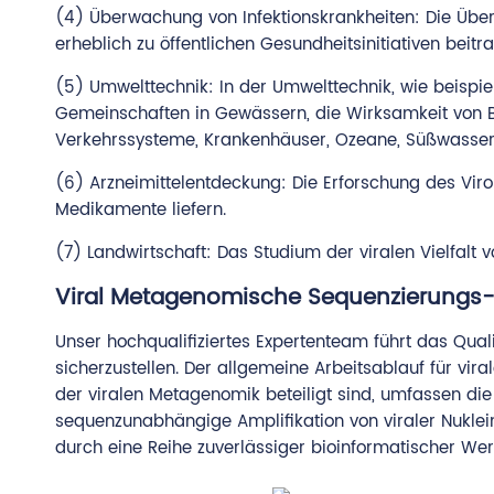
(4) Überwachung von Infektionskrankheiten: Die Übe
erheblich zu öffentlichen Gesundheitsinitiativen beitr
(5) Umwelttechnik: In der Umwelttechnik, wie beispie
Gemeinschaften in Gewässern, die Wirksamkeit von B
Verkehrssysteme, Krankenhäuser, Ozeane, Süßwasserg
(6) Arzneimittelentdeckung: Die Erforschung des Viro
Medikamente liefern.
(7) Landwirtschaft: Das Studium der viralen Vielfalt 
Viral Metagenomische Sequenzierungs
Unser hochqualifiziertes Expertenteam führt das Qu
sicherzustellen. Der allgemeine Arbeitsablauf für vir
der viralen Metagenomik beteiligt sind, umfassen die 
sequenzunabhängige Amplifikation von viraler Nukle
durch eine Reihe zuverlässiger bioinformatischer We