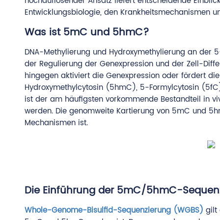
hochauflösender Ansatz liefert entscheidende Einblic
Entwicklungsbiologie, den Krankheitsmechanismen und
Was ist 5mC und 5hmC?
DNA-Methylierung und Hydroxymethylierung an der 5-
der Regulierung der Genexpression und der Zell-Diff
hingegen aktiviert die Genexpression oder fördert d
Hydroxymethylcytosin (5hmC), 5-Formylcytosin (5fC
ist der am häufigsten vorkommende Bestandteil in viv
werden. Die genomweite Kartierung von 5mC und 5hm
Mechanismen ist.
Die Einführung der 5mC/5hmC-Sequen
Whole-Genome-Bisulfid-Sequenzierung (WGBS)
gilt