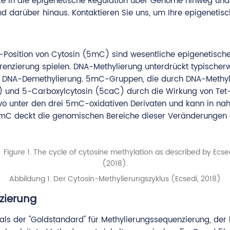
ke in die epigenetische Regulation über Genome hinweg und 
 darüber hinaus. Kontaktieren Sie uns, um Ihre epigenetisc
Position von Cytosin (5mC) sind wesentliche epigenetische
erenzierung spielen. DNA-Methylierung unterdrückt typischer
ie DNA-Demethylierung. 5mC-Gruppen, die durch DNA-Methylt
) und 5-Carboxylcytosin (5caC) durch die Wirkung von Tet
o unter den drei 5mC-oxidativen Derivaten und kann in nahe
C deckt die genomischen Bereiche dieser Veränderungen au
Abbildung 1. Der Cytosin-Methylierungszyklus (Ecsedi, 2018)
zierung
 als der "Goldstandard" für Methylierungssequenzierung, der