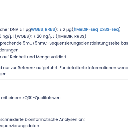
cher DNA ≥ 1 µg
WGBS
,
RRBS
); ≥ 2 µg(
hMeDIP-seq
,
oxBS-seq
)
10 ng/µl (WGBS); ≥ 20 ng/μL (hMeDIP, RRBS)
tsprechende 5mC/5hmC-Sequenzierungsdienstleistungsseite basier
rderungen.
auf Reinheit und Menge validiert.
 nur zur Referenz aufgeführt. Für detaillierte Informationen wend
gen.
n mit einem ≥Q30-Qualitätswert
chneiderte bioinformatische Analysen an:
Sequenzierungsdaten