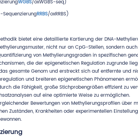
nzierung
WGBS
/oxWGBS-seq)
fid-Sequenzierung
RRBS
/oxRRBS)
Methodik bietet eine detaillierte Kartierung der DNA-Meth
ethylierungsmuster, nicht nur an CpG-Stellen, sondern auch
 Quantifizierung von Methylierungsgraden in spezifischen 
hanismen, die der epigenetischen Regulation zugrunde lieg
 gesamte Genom und erstreckt sich auf entfernte und nich
enregulation und breiteren epigenetischen Phänomenen ermög
urch die Fähigkeit, große Stichprobengrößen effizient zu ve
satzanalysen auf eine optimierte Weise zu ermöglichen.
ergleichender Bewertungen von Methylierungsprofilen über 
en Zuständen, Krankheiten oder experimentellen Einstellungen
gewonnen.
ierung