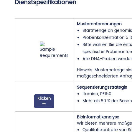
Dienstspezifikationen
Musteranforderungen
Startmenge an genomis
Probenkonzentration ≥ 
Bitte wählen Sie die en
spezifische Probenanfo
Alle DNA-Proben werden 
Hinweis: Musterbeträge sind
maßgeschneiderten Anfra
Sequenzierungsstrategie
Illumina, PE150
Klicken
Mehr als 80 % der Base
Bioinformatikanalyse
Wir bieten mehrere maßges
Qualitätskontrolle von 