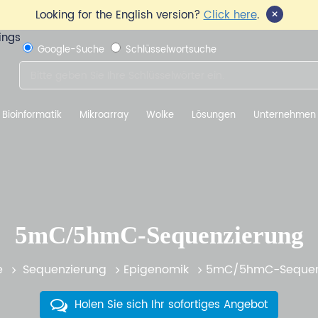
×
Looking for the English version?
Click here
.
Google-Suche
Schlüsselwortsuche
Bioinformatik
Mikroarray
Wolke
Lösungen
Unternehmen
5mC/5hmC-Sequenzierung
e
Sequenzierung
Epigenomik
5mC/5hmC-Sequen
Holen Sie sich Ihr sofortiges Angebot