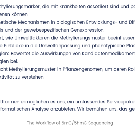
thylierungsmarker, die mit Krankheiten assoziiert sind und p
enen können.
netische Mechanismen in biologischen Entwicklungs- und Diff
ls und der gewebespezifischen Genexpression.
rt, wie Umweltfaktoren die Methylierungsmuster beeinflusse
 Einblicke in die Umweltanpassung und phänotypische Plasti
gien: Bewertet die Auswirkungen von Kandidatenmedikament
ien bei.
ucht Methylierungsmuster in Pflanzengenomen, um deren Roll
tivität zu verstehen.
Plattformen ermöglichen es uns, ein umfassendes Servicepake
nformatischen Analyse anzubieten. Wir bemühen uns, das geeig