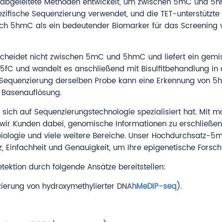
bgeleitete Methoden entwickelt, um zwischen 5mC und 5hm
ifische Sequenzierung verwendet, und die TET-unterstützte B
ich 5hmC als ein bedeutender Biomarker für das Screening v
scheidet nicht zwischen 5mC und 5hmC und liefert ein gemis
5fC und wandelt es anschließend mit Bisulfitbehandlung in
-Sequenzierung derselben Probe kann eine Erkennung von 5h
 Basenauflösung.
sich auf Sequenzierungstechnologie spezialisiert hat. Mit 
 wir Kunden dabei, genomische Informationen zu erschließe
robiologie und viele weitere Bereiche. Unser Hochdurchsat
nz, Einfachheit und Genauigkeit, um Ihre epigenetische Forsch
ion durch folgende Ansätze bereitstellen:
zierung von hydroxymethylierter DNA
hMeDIP-seq
).