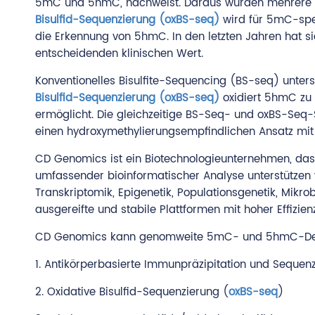
5mC und 5hmC, nachweist. Daraus wurden mehrere a
Bisulfid-Sequenzierung (oxBS-seq)
wird für 5mC-spez
die Erkennung von 5hmC. In den letzten Jahren hat s
entscheidenden klinischen Wert.
Konventionelles Bisulfite-Sequencing (BS-seq) unter
Bisulfid-Sequenzierung (oxBS-seq)
oxidiert 5hmC zu 
ermöglicht. Die gleichzeitige BS-Seq- und oxBS-Seq
einen hydroxymethylierungsempfindlichen Ansatz mit
CD Genomics ist ein Biotechnologieunternehmen, das 
umfassender bioinformatischer Analyse unterstützen
Transkriptomik, Epigenetik, Populationsgenetik, Mik
ausgereifte und stabile Plattformen mit hoher Effizie
CD Genomics kann genomweite 5mC- und 5hmC-Detekt
1. Antikörperbasierte Immunpräzipitation und Sequen
2. Oxidative Bisulfid-Sequenzierung (
oxBS-seq
)