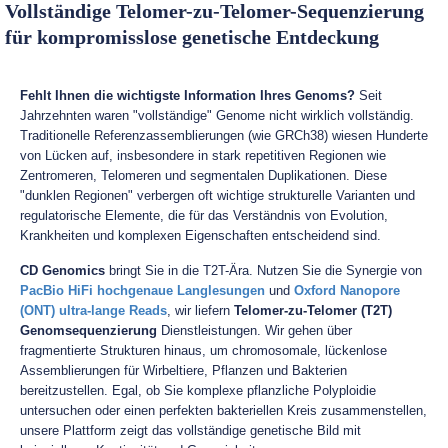
Vollständige Telomer-zu-Telomer-Sequenzierung
für kompromisslose genetische Entdeckung
Fehlt Ihnen die wichtigste Information Ihres Genoms?
Seit
Jahrzehnten waren "vollständige" Genome nicht wirklich vollständig.
Traditionelle Referenzassemblierungen (wie GRCh38) wiesen Hunderte
von Lücken auf, insbesondere in stark repetitiven Regionen wie
Zentromeren, Telomeren und segmentalen Duplikationen. Diese
"dunklen Regionen" verbergen oft wichtige strukturelle Varianten und
regulatorische Elemente, die für das Verständnis von Evolution,
Krankheiten und komplexen Eigenschaften entscheidend sind.
CD Genomics
bringt Sie in die T2T-Ära. Nutzen Sie die Synergie von
PacBio HiFi hochgenaue Langlesungen
und
Oxford Nanopore
(ONT) ultra-lange Reads
, wir liefern
Telomer-zu-Telomer (T2T)
Genomsequenzierung
Dienstleistungen. Wir gehen über
fragmentierte Strukturen hinaus, um chromosomale, lückenlose
Assemblierungen für Wirbeltiere, Pflanzen und Bakterien
bereitzustellen. Egal, ob Sie komplexe pflanzliche Polyploidie
untersuchen oder einen perfekten bakteriellen Kreis zusammenstellen,
unsere Plattform zeigt das vollständige genetische Bild mit