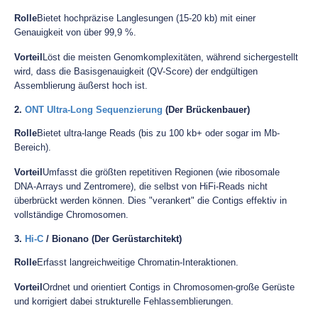
Rolle
Bietet hochpräzise Langlesungen (15-20 kb) mit einer
Genauigkeit von über 99,9 %.
Vorteil
Löst die meisten Genomkomplexitäten, während sichergestellt
wird, dass die Basisgenauigkeit (QV-Score) der endgültigen
Assemblierung äußerst hoch ist.
2.
ONT Ultra-Long Sequenzierung
(Der Brückenbauer)
Rolle
Bietet ultra-lange Reads (bis zu 100 kb+ oder sogar im Mb-
Bereich).
Vorteil
Umfasst die größten repetitiven Regionen (wie ribosomale
DNA-Arrays und Zentromere), die selbst von HiFi-Reads nicht
überbrückt werden können. Dies "verankert" die Contigs effektiv in
vollständige Chromosomen.
3.
Hi-C
/ Bionano (Der Gerüstarchitekt)
Rolle
Erfasst langreichweitige Chromatin-Interaktionen.
Vorteil
Ordnet und orientiert Contigs in Chromosomen-große Gerüste
und korrigiert dabei strukturelle Fehlassemblierungen.