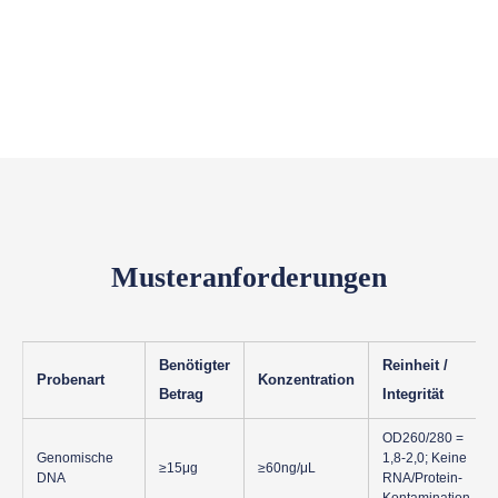
Musteranforderungen
Benötigter
Reinheit /
Probenart
Konzentration
Betrag
Integrität
OD260/280 =
Genomische
1,8-2,0; Keine
≥15μg
≥60ng/μL
DNA
RNA/Protein-