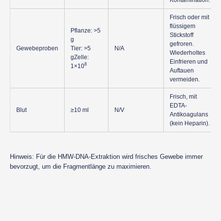
Kontamination.
Frisch oder mit
flüssigem
Pflanze: >5
Stickstoff
g
gefroren.
Gewebeproben
Tier: >5
N/A
Wiederholtes
gZelle:
Einfrieren und
8
1×10
Auftauen
vermeiden.
Frisch, mit
EDTA-
Blut
≥10 ml
N/V
Antikoagulans
(kein Heparin).
Hinweis: Für die HMW-DNA-Extraktion wird frisches Gewebe immer
bevorzugt, um die Fragmentlänge zu maximieren.