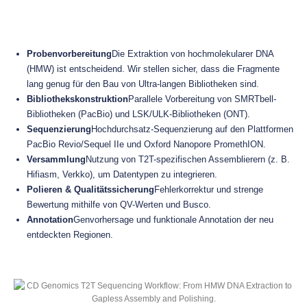
Probenvorbereitung
Die Extraktion von hochmolekularer DNA
(HMW) ist entscheidend. Wir stellen sicher, dass die Fragmente
lang genug für den Bau von Ultra-langen Bibliotheken sind.
Bibliothekskonstruktion
Parallele Vorbereitung von SMRTbell-
Bibliotheken (PacBio) und LSK/ULK-Bibliotheken (ONT).
Sequenzierung
Hochdurchsatz-Sequenzierung auf den Plattformen
PacBio Revio/Sequel IIe und Oxford Nanopore PromethION.
Versammlung
Nutzung von T2T-spezifischen Assemblierern (z. B.
Hifiasm, Verkko), um Datentypen zu integrieren.
Polieren & Qualitätssicherung
Fehlerkorrektur und strenge
Bewertung mithilfe von QV-Werten und Busco.
Annotation
Genvorhersage und funktionale Annotation der neu
entdeckten Regionen.