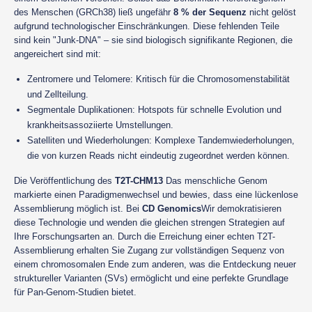
des Menschen (GRCh38) ließ ungefähr
8 % der Sequenz
nicht gelöst
aufgrund technologischer Einschränkungen. Diese fehlenden Teile
sind kein "Junk-DNA" – sie sind biologisch signifikante Regionen, die
angereichert sind mit:
Zentromere und Telomere: Kritisch für die Chromosomenstabilität
und Zellteilung.
Segmentale Duplikationen: Hotspots für schnelle Evolution und
krankheitsassoziierte Umstellungen.
Satelliten und Wiederholungen: Komplexe Tandemwiederholungen,
die von kurzen Reads nicht eindeutig zugeordnet werden können.
Die Veröffentlichung des
T2T-CHM13
Das menschliche Genom
markierte einen Paradigmenwechsel und bewies, dass eine lückenlose
Assemblierung möglich ist. Bei
CD Genomics
Wir demokratisieren
diese Technologie und wenden die gleichen strengen Strategien auf
Ihre Forschungsarten an. Durch die Erreichung einer echten T2T-
Assemblierung erhalten Sie Zugang zur vollständigen Sequenz von
einem chromosomalen Ende zum anderen, was die Entdeckung neuer
struktureller Varianten (SVs) ermöglicht und eine perfekte Grundlage
für Pan-Genom-Studien bietet.