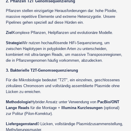
2. Pflanzen T2T Genomsequenzierung
Pflanzen stellen einzigartige Herausforderungen dar: hohe Ploidie,
massive repetitive Elemente und extreme Heterozygotie. Unsere
Pipelines gehen speziell auf diese Hürden ein.
Ziel
Komplexe Pflanzen, Heilpflanzen und evolutionäre Modelle.
Strategie
Wir nutzen hochauflösende HiFi-Sequenzierung, um
zwischen Haplotypen in polyploiden Arten zu unterscheiden,
kombiniert mit ultra-langen Reads, um massive Transposonregionen,
die in Pflanzengenomen häufig vorkommen, abzudecken.
3. Bakterielle T2T-Genomsequenzierung
Für die Mikrobiologie bedeutet "T2T", ein einzelnes, geschlossenes
zirkuläres Chromosom und vollständig assemblierte Plasmide ohne
Lücken zu erreichen.
Methodologie
Hybrider Ansatz unter Verwendung von
PacBio/ONT
Lange Reads
für die Montage +
Illumina Kurzlesungen
(optional)
zur Politur (Pilon-Korrektur).
Liefergegenstand
0 Lücken, vollständige Plasmidzusammenstellung,
Methylierungsmuster.