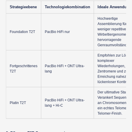
Strategieebene
Technologiekombination
Ideale Anwendung
Hochwertige
Assemblierung für
weniger repetitive
Foundation T2T
PacBio HiFi nur
Wirbeltiergenome;
hervorragende
Genraumvollständigke
Empfohlen zur Lösun
komplexer
Fortgeschrittenes
PacBio HiFi + ONT Ultra-
Wiederholungen,
T2T
lang
Zentromere und zur
Erreichung nahezu
lückenloser Kontinuitä
Der ultimative Standa
Verankert Sequenze
PacBio HiFi + ONT Ultra-
Platin T2T
an Chromosomen für
lang + Hi-C
ein echtes Telomer-z
Telomer-Finish.