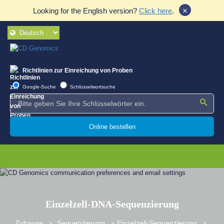
×
Looking for the English version?
Click here
.
Richtlinien zur Einreichung von Proben
Google-Suche
Schlüsselwortsuche
Online bestellen
Einzelzell-DNA-Sequenzierung
Zuhause
Sequenzierung
Einzelzell-Sequenzierung