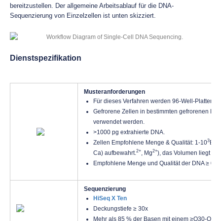
bereitzustellen. Der allgemeine Arbeitsablauf für die DNA-
Sequenzierung von Einzelzellen ist unten skizziert.
Dienstspezifikation
Musteranforderungen
Für dieses Verfahren werden 96-Well-Platten 
Gefrorene Zellen in bestimmten gefrorenen Lys
verwendet werden.
>1000 pg extrahierte DNA.
3
Zellen Empfohlene Menge & Qualität: 1-10
Einz
2+
2+
Ca) aufbewahrt.
, Mg
), das Volumen liegt in
Empfohlene Menge und Qualität der DNA ≥ 0,5
Sequenzierung
HiSeq X Ten
Deckungstiefe ≥ 30x
Mehr als 85 % der Basen mit einem ≥Q30-Quali