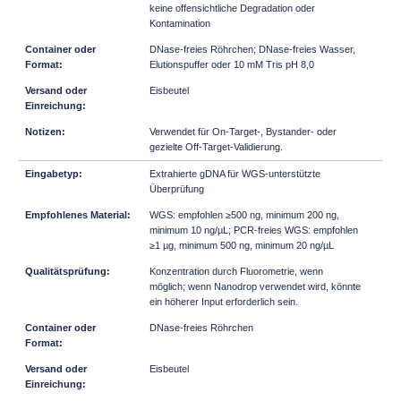
keine offensichtliche Degradation oder
Kontamination
DNase-freies Röhrchen; DNase-freies Wasser,
Elutionspuffer oder 10 mM Tris pH 8,0
Eisbeutel
Verwendet für On-Target-, Bystander- oder
gezielte Off-Target-Validierung.
Extrahierte gDNA für WGS-unterstützte
Überprüfung
WGS: empfohlen ≥500 ng, minimum 200 ng,
minimum 10 ng/µL; PCR-freies WGS: empfohlen
≥1 µg, minimum 500 ng, minimum 20 ng/µL
Konzentration durch Fluorometrie, wenn
möglich; wenn Nanodrop verwendet wird, könnte
ein höherer Input erforderlich sein.
DNase-freies Röhrchen
Eisbeutel