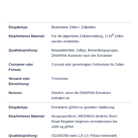
Bearbeitete Zellen / Zellpellets
6
Für die allgemeine Zellübermittlung, 1×10
Zellen
werden empfohlen.
Beispielidentität, Zelltyp, Behandlungsgruppe,
DNA/RNA-Ausbeute nach der Extraktion
Cryovial oder genehmigtes Gefriertube für Zellen
Trockeneis
Nützlich, wenn die DNA/RNA-Extraktion
enthalten ist.
Extrahierte gDNA zur gezielten Validierung
Assayspezifisch; WES/WGS-ähnliche Short-
Read-Eingaben beginnen normalerweise bei
≥500 ng gDNA.
OD260/280 nahe 1,8-2,0; RNase-behandelt;