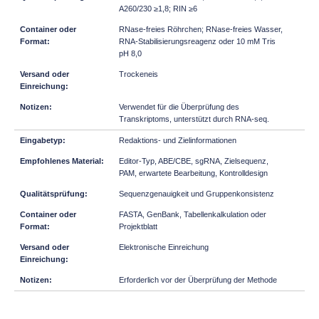
A260/230 ≥1,8; RIN ≥6
RNase-freies Röhrchen; RNase-freies Wasser,
RNA-Stabilisierungsreagenz oder 10 mM Tris
pH 8,0
Trockeneis
Verwendet für die Überprüfung des
Transkriptoms, unterstützt durch RNA-seq.
Redaktions- und Zielinformationen
Editor-Typ, ABE/CBE, sgRNA, Zielsequenz,
PAM, erwartete Bearbeitung, Kontrolldesign
Sequenzgenauigkeit und Gruppenkonsistenz
FASTA, GenBank, Tabellenkalkulation oder
Projektblatt
Elektronische Einreichung
Erforderlich vor der Überprüfung der Methode