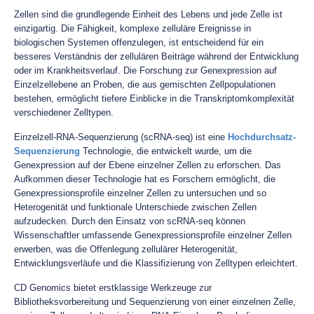
Zellen sind die grundlegende Einheit des Lebens und jede Zelle ist
einzigartig. Die Fähigkeit, komplexe zelluläre Ereignisse in
biologischen Systemen offenzulegen, ist entscheidend für ein
besseres Verständnis der zellulären Beiträge während der Entwicklung
oder im Krankheitsverlauf. Die Forschung zur Genexpression auf
Einzelzellebene an Proben, die aus gemischten Zellpopulationen
bestehen, ermöglicht tiefere Einblicke in die Transkriptomkomplexität
verschiedener Zelltypen.
Einzelzell-RNA-Sequenzierung (scRNA-seq) ist eine
Hochdurchsatz-
Sequenzierung
Technologie, die entwickelt wurde, um die
Genexpression auf der Ebene einzelner Zellen zu erforschen. Das
Aufkommen dieser Technologie hat es Forschern ermöglicht, die
Genexpressionsprofile einzelner Zellen zu untersuchen und so
Heterogenität und funktionale Unterschiede zwischen Zellen
aufzudecken. Durch den Einsatz von scRNA-seq können
Wissenschaftler umfassende Genexpressionsprofile einzelner Zellen
erwerben, was die Offenlegung zellulärer Heterogenität,
Entwicklungsverläufe und die Klassifizierung von Zelltypen erleichtert.
CD Genomics bietet erstklassige Werkzeuge zur
Bibliotheksvorbereitung und Sequenzierung von einer einzelnen Zelle,