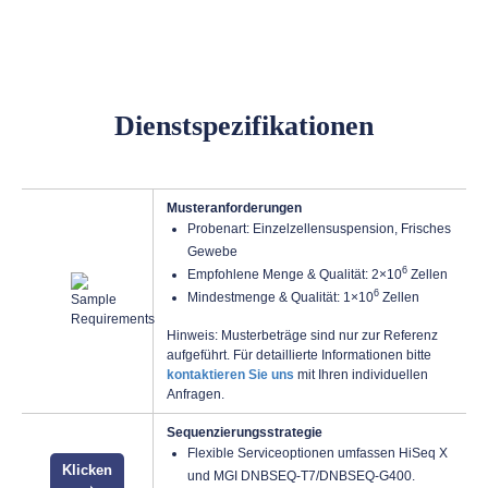
Dienstspezifikationen
Musteranforderungen
Probenart: Einzelzellensuspension, Frisches
Gewebe
6
Empfohlene Menge & Qualität: 2×10
Zellen
6
Mindestmenge & Qualität: 1×10
Zellen
Hinweis: Musterbeträge sind nur zur Referenz
aufgeführt. Für detaillierte Informationen bitte
kontaktieren Sie uns
mit Ihren individuellen
Anfragen.
Sequenzierungsstrategie
Flexible Serviceoptionen umfassen HiSeq X
Klicken
und MGI DNBSEQ-T7/DNBSEQ-G400.