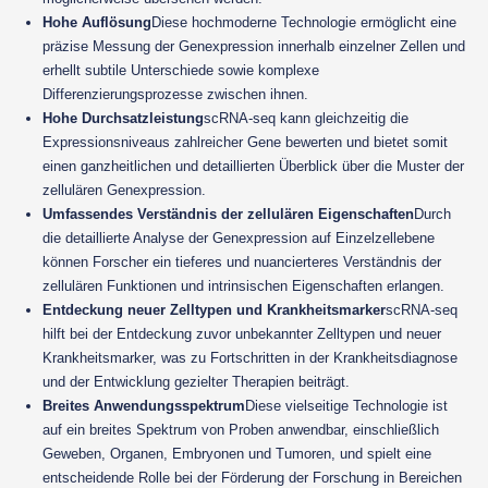
Hohe Auflösung
Diese hochmoderne Technologie ermöglicht eine
präzise Messung der Genexpression innerhalb einzelner Zellen und
erhellt subtile Unterschiede sowie komplexe
Differenzierungsprozesse zwischen ihnen.
Hohe Durchsatzleistung
scRNA-seq kann gleichzeitig die
Expressionsniveaus zahlreicher Gene bewerten und bietet somit
einen ganzheitlichen und detaillierten Überblick über die Muster der
zellulären Genexpression.
Umfassendes Verständnis der zellulären Eigenschaften
Durch
die detaillierte Analyse der Genexpression auf Einzelzellebene
können Forscher ein tieferes und nuancierteres Verständnis der
zellulären Funktionen und intrinsischen Eigenschaften erlangen.
Entdeckung neuer Zelltypen und Krankheitsmarker
scRNA-seq
hilft bei der Entdeckung zuvor unbekannter Zelltypen und neuer
Krankheitsmarker, was zu Fortschritten in der Krankheitsdiagnose
und der Entwicklung gezielter Therapien beiträgt.
Breites Anwendungsspektrum
Diese vielseitige Technologie ist
auf ein breites Spektrum von Proben anwendbar, einschließlich
Geweben, Organen, Embryonen und Tumoren, und spielt eine
entscheidende Rolle bei der Förderung der Forschung in Bereichen