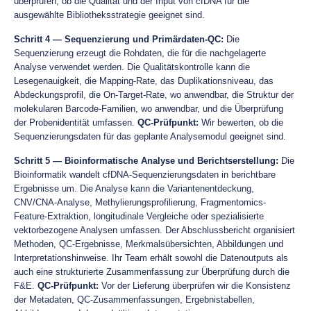
überprüfen, ob die Qualität und der Input von cfDNA für die
ausgewählte Bibliotheksstrategie geeignet sind.
Schritt 4 — Sequenzierung und Primärdaten-QC:
Die
Sequenzierung erzeugt die Rohdaten, die für die nachgelagerte
Analyse verwendet werden. Die Qualitätskontrolle kann die
Lesegenauigkeit, die Mapping-Rate, das Duplikationsniveau, das
Abdeckungsprofil, die On-Target-Rate, wo anwendbar, die Struktur der
molekularen Barcode-Familien, wo anwendbar, und die Überprüfung
der Probenidentität umfassen.
QC-Prüfpunkt:
Wir bewerten, ob die
Sequenzierungsdaten für das geplante Analysemodul geeignet sind.
Schritt 5 — Bioinformatische Analyse und Berichtserstellung:
Die
Bioinformatik wandelt cfDNA-Sequenzierungsdaten in berichtbare
Ergebnisse um. Die Analyse kann die Variantenentdeckung,
CNV/CNA-Analyse, Methylierungsprofilierung, Fragmentomics-
Feature-Extraktion, longitudinale Vergleiche oder spezialisierte
vektorbezogene Analysen umfassen. Der Abschlussbericht organisiert
Methoden, QC-Ergebnisse, Merkmalsübersichten, Abbildungen und
Interpretationshinweise. Ihr Team erhält sowohl die Datenoutputs als
auch eine strukturierte Zusammenfassung zur Überprüfung durch die
F&E.
QC-Prüfpunkt:
Vor der Lieferung überprüfen wir die Konsistenz
der Metadaten, QC-Zusammenfassungen, Ergebnistabellen,