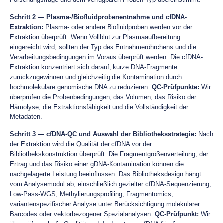
Schritt 2 — Plasma-/Biofluidprobenentnahme und cfDNA-
Extraktion:
Plasma- oder andere Biofluidproben werden vor der
Extraktion überprüft. Wenn Vollblut zur Plasmaaufbereitung
eingereicht wird, sollten der Typ des Entnahmeröhrchens und die
Verarbeitungsbedingungen im Voraus überprüft werden. Die cfDNA-
Extraktion konzentriert sich darauf, kurze DNA-Fragmente
zurückzugewinnen und gleichzeitig die Kontamination durch
hochmolekulare genomische DNA zu reduzieren.
QC-Prüfpunkte:
Wir
überprüfen die Probenbedingungen, das Volumen, das Risiko der
Hämolyse, die Extraktionsfähigkeit und die Vollständigkeit der
Metadaten.
Schritt 3 — cfDNA-QC und Auswahl der Bibliotheksstrategie:
Nach
der Extraktion wird die Qualität der cfDNA vor der
Bibliothekskonstruktion überprüft. Die Fragmentgrößenverteilung, der
Ertrag und das Risiko einer gDNA-Kontamination können die
nachgelagerte Leistung beeinflussen. Das Bibliotheksdesign hängt
vom Analysemodul ab, einschließlich gezielter cfDNA-Sequenzierung,
Low-Pass-WGS, Methylierungsprofiling, Fragmentomics,
variantenspezifischer Analyse unter Berücksichtigung molekularer
Barcodes oder vektorbezogener Spezialanalysen.
QC-Prüfpunkt:
Wir