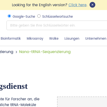
×
Looking for the English version?
Click here
.
Google-Suche
Schlüsselwortsuche
Bioinformatik
Mikroarray
Wolke
Lösungen
Unternehmen
ierung
Nano-tRNA-Sequenzierung
sdienst
 für Forscher an, die
nliche tRNA-Moleküle