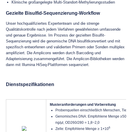
Klinische großangelegte Multi-Standort-Methylierungsstudien
Gezielte Bisulfid-Sequenzierung-Workflow
Unser hochqualifiziertes Expertenteam und die strenge
Qualitätskontrolle nach jedem Verfahren gewährleisten umfassende
und genaue Ergebnisse. Im Prozess der gezielten Bisulfit-
Sequenzierung wird die genomische DNA bisulfitkonvertiert und mit
spezifisch entworfenen und validierten Primern oder Sonden multiplex
amplifiziert. Die Amplicons werden durch Barcoding und
Adapterisierung zusammengeführt. Die Amplicon-Bibliotheken werden
dann mit Illumina HiSeq-Plattformen sequenziert.
Dienstspezifikationen
Musteranforderungen und Vorbereitung
Probenquellen einschließlich Menschen, Tiere
Genomisches DNA: Empfohlene Menge ≥500 ng;
ng/µl, OD260/280 = 1,8~2,0
6
Zelle: Empfohlene Menge ≥ 1×10