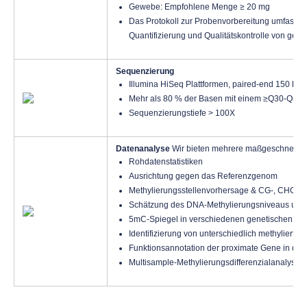
Gewebe: Empfohlene Menge ≥ 20 mg
Das Protokoll zur Probenvorbereitung umfasst w
Quantifizierung und Qualitätskontrolle von ge
Sequenzierung
Illumina HiSeq Plattformen, paired-end 150 bp
Mehr als 80 % der Basen mit einem ≥Q30-Quali
Sequenzierungstiefe > 100X
Datenanalyse
Wir bieten mehrere maßgeschneidert
Rohdatenstatistiken
Ausrichtung gegen das Referenzgenom
Methylierungsstellenvorhersage & CG-, CHG-, 
Schätzung des DNA-Methylierungsniveaus und 
5mC-Spiegel in verschiedenen genetischen Str
Identifizierung von unterschiedlich methylierte
Funktionsannotation der proximate Gene in der 
Multisample-Methylierungsdifferenzialanalyse