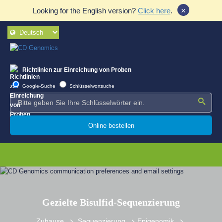
×
Looking for the English version?
Click here
.
Richtlinien zur Einreichung von Proben
Google-Suche
Schlüsselwortsuche
Online bestellen
Gezielte Bisulfid-Sequenzierung
Zuhause
Sequenzierung
Epigenomik