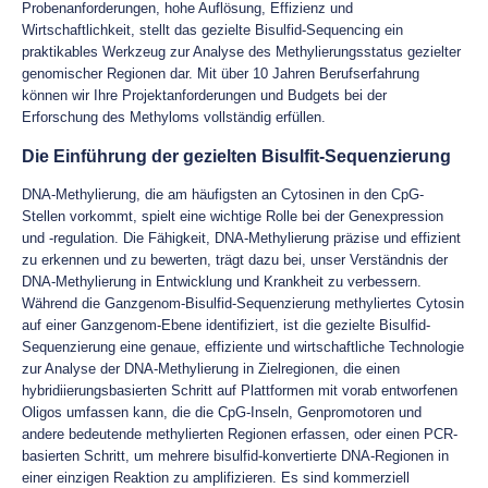
Probenanforderungen, hohe Auflösung, Effizienz und
Wirtschaftlichkeit, stellt das gezielte Bisulfid-Sequencing ein
praktikables Werkzeug zur Analyse des Methylierungsstatus gezielter
genomischer Regionen dar. Mit über 10 Jahren Berufserfahrung
können wir Ihre Projektanforderungen und Budgets bei der
Erforschung des Methyloms vollständig erfüllen.
Die Einführung der gezielten Bisulfit-Sequenzierung
DNA-Methylierung, die am häufigsten an Cytosinen in den CpG-
Stellen vorkommt, spielt eine wichtige Rolle bei der Genexpression
und -regulation. Die Fähigkeit, DNA-Methylierung präzise und effizient
zu erkennen und zu bewerten, trägt dazu bei, unser Verständnis der
DNA-Methylierung in Entwicklung und Krankheit zu verbessern.
Während die Ganzgenom-Bisulfid-Sequenzierung methyliertes Cytosin
auf einer Ganzgenom-Ebene identifiziert, ist die gezielte Bisulfid-
Sequenzierung eine genaue, effiziente und wirtschaftliche Technologie
zur Analyse der DNA-Methylierung in Zielregionen, die einen
hybridiierungsbasierten Schritt auf Plattformen mit vorab entworfenen
Oligos umfassen kann, die die CpG-Inseln, Genpromotoren und
andere bedeutende methylierten Regionen erfassen, oder einen PCR-
basierten Schritt, um mehrere bisulfid-konvertierte DNA-Regionen in
einer einzigen Reaktion zu amplifizieren. Es sind kommerziell