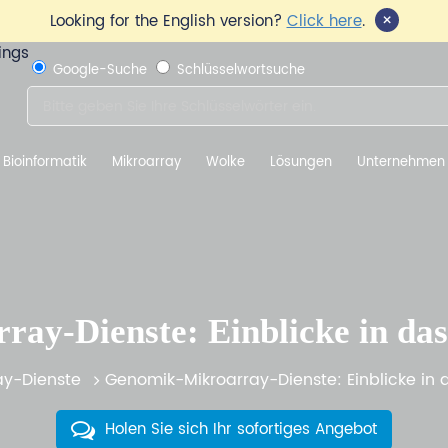
×
Looking for the English version?
Click here
.
Google-Suche
Schlüsselwortsuche
Bioinformatik
Mikroarray
Wolke
Lösungen
Unternehmen
ay-Dienste: Einblicke in d
ay-Dienste
Genomik-Mikroarray-Dienste: Einblicke i
Holen Sie sich Ihr sofortiges Angebot