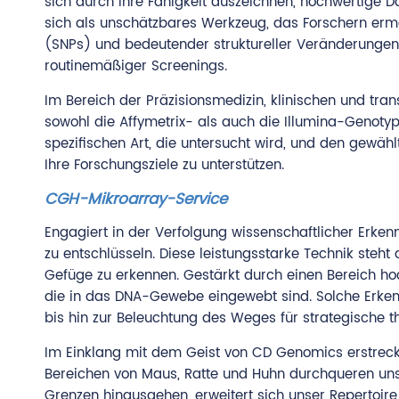
sich durch ihre Fähigkeit auszeichnen, hochwertige Da
sich als unschätzbares Werkzeug, das Forschern ermö
(SNPs) und bedeutender struktureller Veränderungen
routinemäßiger Screenings.
Im Bereich der Präzisionsmedizin, klinischen und tr
sowohl die Affymetrix- als auch die Illumina-Genotyp
spezifischen Art, die untersucht wird, und den gewäh
Ihre Forschungsziele zu unterstützen.
CGH-Mikroarray-Service
Engagiert in der Verfolgung wissenschaftlicher Erke
zu entschlüsseln. Diese leistungsstarke Technik steh
Gefüge zu erkennen. Gestärkt durch einen Bereich ho
die in das DNA-Gewebe eingewebt sind. Solche Erkenn
bis hin zur Beleuchtung des Weges für strategische th
Im Einklang mit dem Geist von CD Genomics erstreck
Bereichen von Maus, Ratte und Huhn durchqueren unse
Grenzen hinausgehen, erweitert sich unser Repertoir