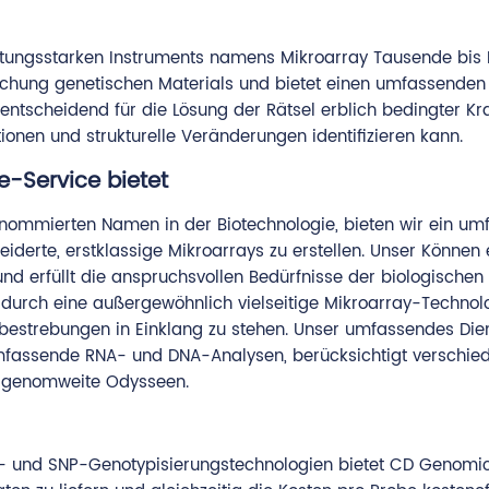
tungsstarken Instruments namens Mikroarray Tausende bis M
uchung genetischen Materials und bietet einen umfassenden
entscheidend für die Lösung der Rätsel erblich bedingter Kr
tionen und strukturelle Veränderungen identifizieren kann.
-Service bietet
nommierten Namen in der Biotechnologie, bieten wir ein umf
erte, erstklassige Mikroarrays zu erstellen. Unser Können e
erfüllt die anspruchsvollen Bedürfnisse der biologischen E
urch eine außergewöhnlich vielseitige Mikroarray-Technologi
strebungen in Einklang zu stehen. Unser umfassendes Dienst
t umfassende RNA- und DNA-Analysen, berücksichtigt verschie
 genomweite Odysseen.
 und SNP-Genotypisierungstechnologien bietet CD Genomics 