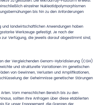
fektiv zu gestalten. Die Mikroarray-Plattform erweist
einschließlich einzelner Nukleotidpolymorphismen
eckungsbemühungen bis hin zu den Anforderungen
ing und landwirtschaftlichen Anwendungen haben
ngsstarke Werkzeuge gefestigt. Je nach der
n zur Verfügung, die jeweils darauf abgestimmt sind,
heiten der Vergleichenden Genom-Hybridisierung (CGH)
ewichte und strukturelle Variationen im genetischen
Fäden von Gewinnen, Verlusten und Amplifikationen,
ntschlüsselung der Geheimnisse genetischer Störungen
 Arten. Vom menschlichen Bereich bis zu den
aus, sollten Ihre Anfragen über diese etablierten
eis für unser Engagement, die Grenzen der