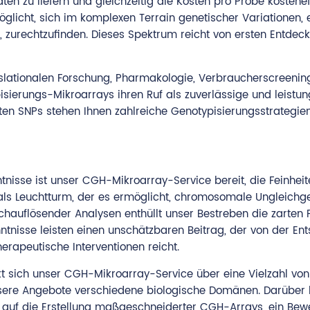
ten zu liefern und gleichzeitig die Kosten pro Probe kostenef
glicht, sich im komplexen Terrain genetischer Variationen, 
, zurechtzufinden. Dieses Spektrum reicht von ersten Entd
anslationalen Forschung, Pharmakologie, Verbraucherscreen
isierungs-Mikroarrays ihren Ruf als zuverlässige und leistu
lten SNPs stehen Ihnen zahlreiche Genotypisierungsstrategie
nntnisse ist unser CGH-Mikroarray-Service bereit, die Fein
t als Leuchtturm, der es ermöglicht, chromosomale Ungleichg
chauflösender Analysen enthüllt unser Bestreben die zarten 
tnisse leisten einen unschätzbaren Beitrag, der von der E
erapeutische Interventionen reicht.
t sich unser CGH-Mikroarray-Service über eine Vielzahl von
re Angebote verschiedene biologische Domänen. Darüber hin
e auf die Erstellung maßgeschneiderter CGH-Arrays, ein Bew