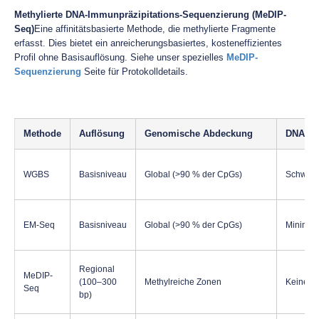
Methylierte DNA-Immunpräzipitations-Sequenzierung (MeDIP-
Seq)
Eine affinitätsbasierte Methode, die methylierte Fragmente
erfasst. Dies bietet ein anreicherungsbasiertes, kosteneffizientes
Profil ohne Basisauflösung. Siehe unser spezielles
MeDIP-
Sequenzierung
Seite für Protokolldetails.
Methode
Auflösung
Genomische Abdeckung
DNA-Sc
WGBS
Basisniveau
Global (>90 % der CpGs)
Schwer
EM-Seq
Basisniveau
Global (>90 % der CpGs)
Minimali
Regional
MeDIP-
(100–300
Methylreiche Zonen
Keine
Seq
bp)