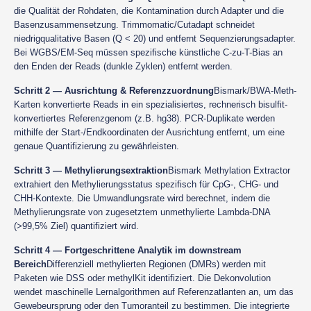
die Qualität der Rohdaten, die Kontamination durch Adapter und die
Basenzusammensetzung. Trimmomatic/Cutadapt schneidet
niedrigqualitative Basen (Q < 20) und entfernt Sequenzierungsadapter.
Bei WGBS/EM-Seq müssen spezifische künstliche C-zu-T-Bias an
den Enden der Reads (dunkle Zyklen) entfernt werden.
Schritt 2 — Ausrichtung & Referenzzuordnung
Bismark/BWA-Meth-
Karten konvertierte Reads in ein spezialisiertes, rechnerisch bisulfit-
konvertiertes Referenzgenom (z.B. hg38). PCR-Duplikate werden
mithilfe der Start-/Endkoordinaten der Ausrichtung entfernt, um eine
genaue Quantifizierung zu gewährleisten.
Schritt 3 — Methylierungsextraktion
Bismark Methylation Extractor
extrahiert den Methylierungsstatus spezifisch für CpG-, CHG- und
CHH-Kontexte. Die Umwandlungsrate wird berechnet, indem die
Methylierungsrate von zugesetztem unmethylierte Lambda-DNA
(>99,5% Ziel) quantifiziert wird.
Schritt 4 — Fortgeschrittene Analytik im downstream
Bereich
Differenziell methylierten Regionen (DMRs) werden mit
Paketen wie DSS oder methylKit identifiziert. Die Dekonvolution
wendet maschinelle Lernalgorithmen auf Referenzatlanten an, um das
Gewebeursprung oder den Tumoranteil zu bestimmen. Die integrierte