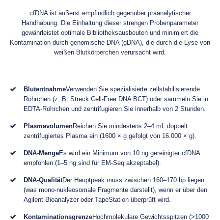
cfDNA ist äußerst empfindlich gegenüber präanalytischer
Handhabung. Die Einhaltung dieser strengen Probenparameter
gewährleistet optimale Bibliotheksausbeuten und minimiert die
Kontamination durch genomische DNA (gDNA), die durch die Lyse von
weißen Blutkörperchen verursacht wird.
Blutentnahme
Verwenden Sie spezialisierte zellstabilisierende
Röhrchen (z. B. Streck Cell-Free DNA BCT) oder sammeln Sie in
EDTA-Röhrchen und zentrifugieren Sie innerhalb von 2 Stunden.
Plasmavolumen
Reichen Sie mindestens 2–4 mL doppelt
zentrifugiertes Plasma ein (1600 × g gefolgt von 16.000 × g).
DNA-Menge
Es wird ein Minimum von 10 ng gereinigter cfDNA
empfohlen (1–5 ng sind für EM-Seq akzeptabel).
DNA-Qualität
Der Hauptpeak muss zwischen 160–170 bp liegen
(was mono-nukleosomale Fragmente darstellt), wenn er über den
Agilent Bioanalyzer oder TapeStation überprüft wird.
Kontaminationsgrenze
Hochmolekulare Gewichtsspitzen (>1000