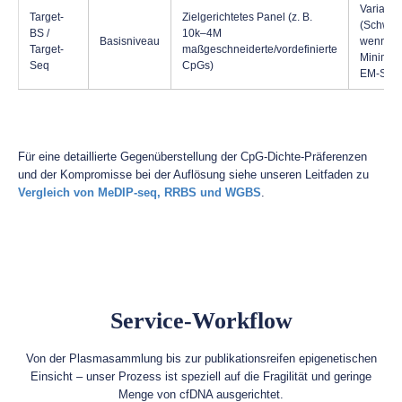
Variabel
Target-
Zielgerichtetes Panel (z. B.
(Schwer
BS /
10k–4M
Basisniveau
wenn Bisu
Target-
maßgeschneiderte/vordefinierte
Minimal
Seq
CpGs)
EM-Seq
Für eine detaillierte Gegenüberstellung der CpG-Dichte-Präferenzen
und der Kompromisse bei der Auflösung siehe unseren Leitfaden zu
Vergleich von MeDIP-seq, RRBS und WGBS
.
Service-Workflow
Von der Plasmasammlung bis zur publikationsreifen epigenetischen
Einsicht – unser Prozess ist speziell auf die Fragilität und geringe
Menge von cfDNA ausgerichtet.