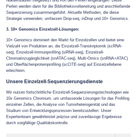
Nukleinsäuren freigesetzt und von den Perlen eingefangen. Diese
Perlen werden dann für die Bibliotheksvorbereitung und anschließende
Sequenzierung zusammengeführt. Aktuelle Methoden, die diese
Strategie verwenden, umfassen Drop-seq, inDrop und 10× Genomics.
3. 10× Genomics Einzelzell-Lösungen:
10× Genomics dominiert den Markt für Einzelzellen und bietet eine
Vielzahl von Produkten an, die Einzelzell-Transkriptomik (scRNA-
seq), Einzelzell-Immunprofiling (siRNA-seq), Einzelzell-
Chromatinzugänglichkeit (snATAC-seq), Multi-Omics (snRNA+ATAC)
und Oberflächenproteinprofiling (scCITE-seq) auf Einzelzellebene
erleichtern.
Unsere Einzelzell-Sequenzierungsdienste
Wir nutzen fortschrittliche Einzelzell-Sequenzierungstechnologien wie
10x Genomics Chromium, um umfassende Lösungen für das Profiling
einzelner Zellen, die Analyse von Tumorheterogenität und das
Studium von Entwicklungsprozessen bereitzustellen. Unser
Expertenteam gewährleistet präzise und zuverlässige Ergebnisse
durch sorgfältige Qualitätskontrolle.