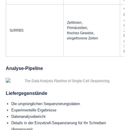
Ver
Röh
Auf
Zelllinien,
(ei
Primärzellen,
ScRRBS
Zell
frisches Gewebe,
Röh
eingefrorene Zellen
als 
Sam
biol
Analyse-Pipeline
Liefergegenstände
Die ursprünglichen Sequenzierungsdaten
Experimentelle Ergebnisse
Datenanalysebericht
Details in der Einzelzell-Sequenzierung für Ihr Schreiben
(Anpassung)