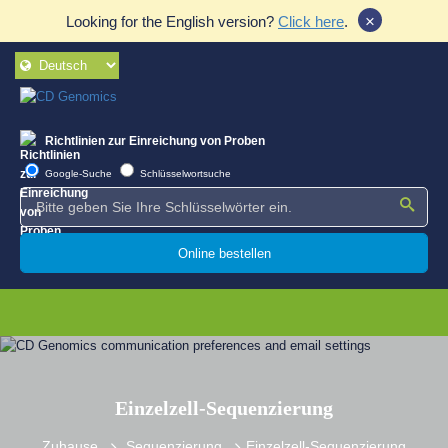
×
Looking for the English version?
Click here
.
Richtlinien zur Einreichung von Proben
Google-Suche
Schlüsselwortsuche
Online bestellen
Einzelzell-Sequenzierung
Zuhause
Sequenzierung
Einzelzell-Sequenzierung