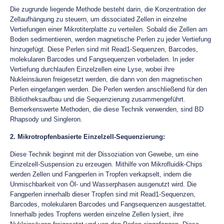
Die zugrunde liegende Methode besteht darin, die Konzentration der
Zellaufhängung zu steuern, um dissociated Zellen in einzelne
Vertiefungen einer Mikrotiterplatte zu verteilen. Sobald die Zellen am
Boden sedimentieren, werden magnetische Perlen zu jeder Vertiefung
hinzugefügt. Diese Perlen sind mit Read1-Sequenzen, Barcodes,
molekularen Barcodes und Fangsequenzen vorbeladen. In jeder
Vertiefung durchlaufen Einzelzellen eine Lyse, wobei ihre
Nukleinsäuren freigesetzt werden, die dann von den magnetischen
Perlen eingefangen werden. Die Perlen werden anschließend für den
Bibliotheksaufbau und die Sequenzierung zusammengeführt.
Bemerkenswerte Methoden, die diese Technik verwenden, sind BD
Rhapsody und Singleron.
2. Mikrotropfenbasierte Einzelzell-Sequenzierung:
Diese Technik beginnt mit der Dissoziation von Gewebe, um eine
Einzelzell-Suspension zu erzeugen. Mithilfe von Mikrofluidik-Chips
werden Zellen und Fangperlen in Tropfen verkapselt, indem die
Unmischbarkeit von Öl- und Wasserphasen ausgenutzt wird. Die
Fangperlen innerhalb dieser Tropfen sind mit Read1-Sequenzen,
Barcodes, molekularen Barcodes und Fangsequenzen ausgestattet.
Innerhalb jedes Tropfens werden einzelne Zellen lysiert, ihre