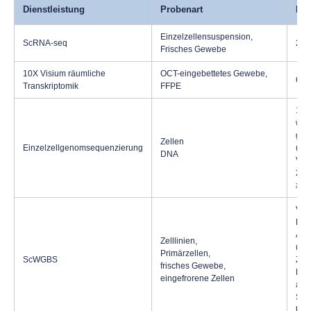
Dienstleistung
Probenart
Em
Einzelzellensuspension,
ScRNA-seq
2×1
Frisches Gewebe
10X Visium räumliche
OCT-eingebettetes Gewebe,
6,5
Transkriptomik
FFPE
1-1
wer
gela
Zellen
Einzelzellgenomsequenzierung
(oh
DNA
Vol
2 μ
≥ 0
Ver
Röh
Auf
Zelllinien,
(ei
Primärzellen,
ScWGBS
Zell
frisches Gewebe,
Röh
eingefrorene Zellen
als 
Sam
biol