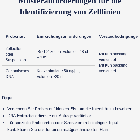
Musteranforderungen für die
Identifizierung von Zelllinien
Probenart
Einreichungsanforderungen
Versandbedingunge
Zellpellet
≥5×10⁵ Zellen, Volumen: 18 μL
Mit Kühlpackung
oder
– 2 mL
versendet
Suspension
Mit Kühlpackung
Genomisches
Konzentration ≥50 ng/μL,
versendet
DNA
Volumen ≥20 μL
Tipps
:
Versenden Sie Proben auf blauem Eis, um die Integrität zu bewahren.
DNA-Extraktionsdienste auf Anfrage verfügbar.
Für spezielle Probenarten oder Szenarien mit niedrigem Input
kontaktieren Sie uns für einen maßgeschneiderten Plan.