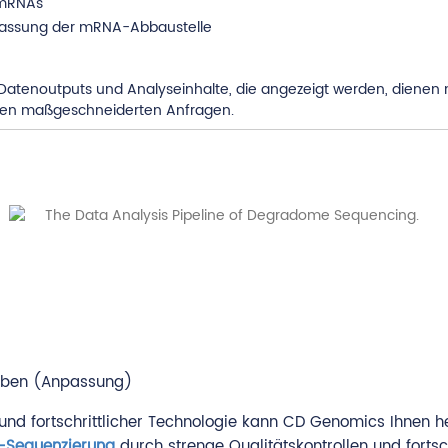
l-mRNAs
fassung der mRNA-Abbaustelle
atenoutputs und Analyseinhalte, die angezeigt werden, dienen nur 
ren maßgeschneiderten Anfragen.
eiben (Anpassung)
und fortschrittlicher Technologie kann CD Genomics Ihnen he
-Sequenzierung
durch strenge Qualitätskontrollen und fortsc