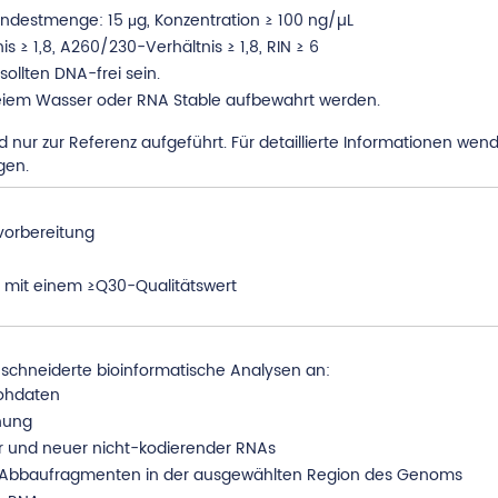
ndestmenge: 15 μg, Konzentration ≥ 100 ng/µL
≥ 1,8, A260/230-Verhältnis ≥ 1,8, RIN ≥ 6
ollten DNA-frei sein.
reiem Wasser oder RNA Stable aufbewahrt werden.
 nur zur Referenz aufgeführt. Für detaillierte Informationen wend
gen.
vorbereitung
n mit einem ≥Q30-Qualitätswert
chneiderte bioinformatische Analysen an:
Rohdaten
nung
er und neuer nicht-kodierender RNAs
n Abbaufragmenten in der ausgewählten Region des Genoms