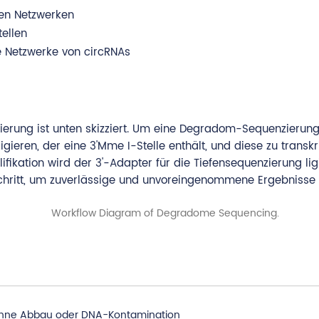
hen Netzwerken
ellen
e Netzwerke von circRNAs
ung ist unten skizziert. Um eine Degradom-Sequenzierungsbib
ieren, der eine 3'Mme I-Stelle enthält, und diese zu transkr
ikation wird der 3'-Adapter für die Tiefensequenzierung ligi
ritt, um zuverlässige und unvoreingenommene Ergebnisse z
 ohne Abbau oder DNA-Kontamination