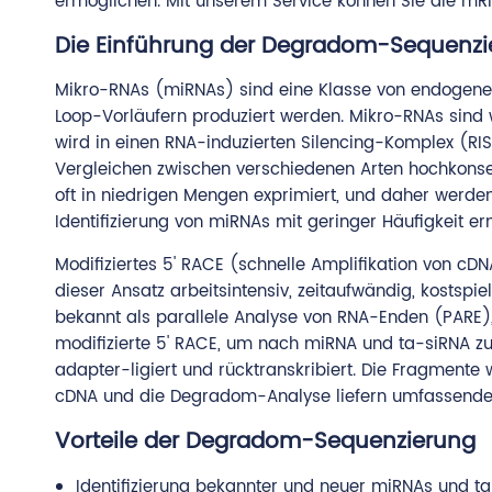
ermöglichen. Mit unserem Service können Sie die mR
Die Einführung der Degradom-Sequenzi
Mikro-RNAs (miRNAs) sind eine Klasse von endogenen
Loop-Vorläufern produziert werden. Mikro-RNAs sind w
wird in einen RNA-induzierten Silencing-Komplex (RI
Vergleichen zwischen verschiedenen Arten hochkonserv
oft in niedrigen Mengen exprimiert, und daher werden 
Identifizierung von miRNAs mit geringer Häufigkeit er
Modifiziertes 5' RACE (schnelle Amplifikation von cD
dieser Ansatz arbeitsintensiv, zeitaufwändig, kostsp
bekannt als parallele Analyse von RNA-Enden (PARE), 
modifizierte 5' RACE, um nach miRNA und ta-siRNA z
adapter-ligiert und rücktranskribiert. Die Fragmente
cDNA und die Degradom-Analyse liefern umfassende I
Vorteile der Degradom-Sequenzierung
Identifizierung bekannter und neuer miRNAs und t