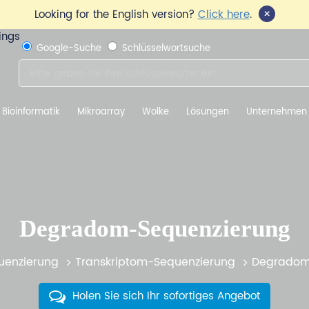
×
Looking for the English version?
Click here
.
Google-Suche
Schlüsselwortsuche
Bioinformatik
Mikroarray
Wolke
Lösungen
Unternehmen
Degradom-Sequenzierung
uenzierung
Transkriptom-Sequenzierung
Degradom
Holen Sie sich Ihr sofortiges Angebot