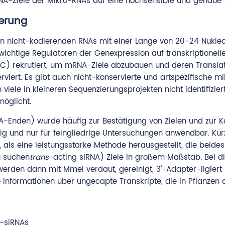
NA-Ziele der Mikro-RNAs auf eine hochsensible und genaue
erung
 nicht-kodierenden RNAs mit einer Länge von 20-24 Nukleot
ichtige Regulatoren der Genexpression auf transkriptioneller
SC) rekrutiert, um mRNA-Ziele abzubauen und deren Transla
iert. Es gibt auch nicht-konservierte und artspezifische m
viele in kleineren Sequenzierungsprojekten nicht identifizier
möglicht.
NA-Enden) wurde häufig zur Bestätigung von Zielen und zur Ka
ielig und nur für feingliedrige Untersuchungen anwendbar. K
als eine leistungsstarke Methode herausgestellt, die beides
u suchen
trans
-acting siRNA) Ziele in großem Maßstab. Bei 
 werden dann mit Mmel verdaut, gereinigt, 3'-Adapter-ligiert
nformationen über ungecapte Transkripte, die in Pflanzen 
a-siRNAs