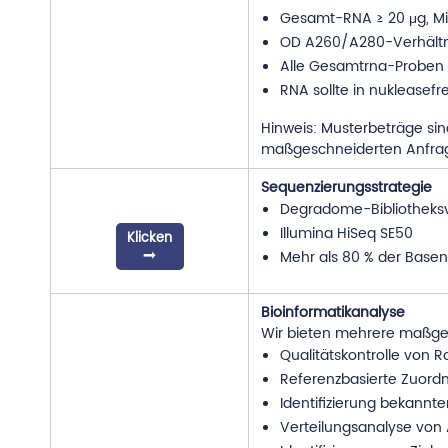
Gesamt-RNA ≥ 20 μg, Mi
OD A260/A280-Verhältnis 
Alle Gesamtrna-Proben s
RNA sollte in nukleasef
Hinweis: Musterbeträge sind
maßgeschneiderten Anfra
Sequenzierungsstrategie
Degradome-Bibliotheks
Illumina HiSeq SE50
Klicken
Mehr als 80 % der Base
Bioinformatikanalyse
Wir bieten mehrere maßges
Qualitätskontrolle von 
Referenzbasierte Zuord
Identifizierung bekannt
Verteilungsanalyse vo