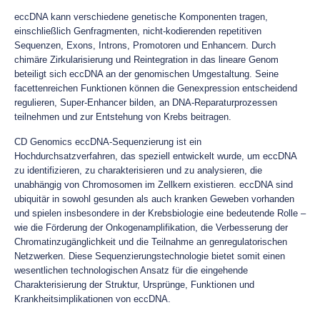
eccDNA kann verschiedene genetische Komponenten tragen,
einschließlich Genfragmenten, nicht-kodierenden repetitiven
Sequenzen, Exons, Introns, Promotoren und Enhancern. Durch
chimäre Zirkularisierung und Reintegration in das lineare Genom
beteiligt sich eccDNA an der genomischen Umgestaltung. Seine
facettenreichen Funktionen können die Genexpression entscheidend
regulieren, Super-Enhancer bilden, an DNA-Reparaturprozessen
teilnehmen und zur Entstehung von Krebs beitragen.
CD Genomics eccDNA-Sequenzierung ist ein
Hochdurchsatzverfahren, das speziell entwickelt wurde, um eccDNA
zu identifizieren, zu charakterisieren und zu analysieren, die
unabhängig von Chromosomen im Zellkern existieren. eccDNA sind
ubiquitär in sowohl gesunden als auch kranken Geweben vorhanden
und spielen insbesondere in der Krebsbiologie eine bedeutende Rolle –
wie die Förderung der Onkogenamplifikation, die Verbesserung der
Chromatinzugänglichkeit und die Teilnahme an genregulatorischen
Netzwerken. Diese Sequenzierungstechnologie bietet somit einen
wesentlichen technologischen Ansatz für die eingehende
Charakterisierung der Struktur, Ursprünge, Funktionen und
Krankheitsimplikationen von eccDNA.