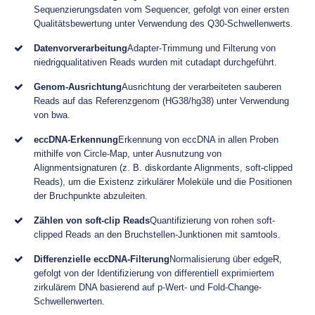
Sequenzierungsdaten vom Sequencer, gefolgt von einer ersten
Qualitätsbewertung unter Verwendung des Q30-Schwellenwerts.
Datenvorverarbeitung
Adapter-Trimmung und Filterung von
niedrigqualitativen Reads wurden mit cutadapt durchgeführt.
Genom-Ausrichtung
Ausrichtung der verarbeiteten sauberen
Reads auf das Referenzgenom (HG38/hg38) unter Verwendung
von bwa.
eccDNA-Erkennung
Erkennung von eccDNA in allen Proben
mithilfe von Circle-Map, unter Ausnutzung von
Alignmentsignaturen (z. B. diskordante Alignments, soft-clipped
Reads), um die Existenz zirkulärer Moleküle und die Positionen
der Bruchpunkte abzuleiten.
Zählen von soft-clip Reads
Quantifizierung von rohen soft-
clipped Reads an den Bruchstellen-Junktionen mit samtools.
Differenzielle eccDNA-Filterung
Normalisierung über edgeR,
gefolgt von der Identifizierung von differentiell exprimiertem
zirkulärem DNA basierend auf p-Wert- und Fold-Change-
Schwellenwerten.