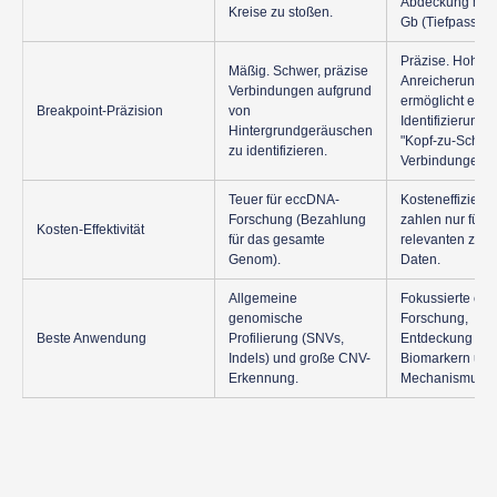
Abdeckung mit 
Kreise zu stoßen.
Gb (Tiefpass)-D
Präzise. Hohe
Mäßig. Schwer, präzise
Anreicherung
Verbindungen aufgrund
ermöglicht eine 
Breakpoint-Präzision
von
Identifizierung 
Hintergrundgeräuschen
"Kopf-zu-Schwa
zu identifizieren.
Verbindungen.
Teuer für eccDNA-
Kosteneffizient.
Forschung (Bezahlung
zahlen nur für d
Kosten-Effektivität
für das gesamte
relevanten zirk
Genom).
Daten.
Allgemeine
Fokussierte ec
genomische
Forschung,
Beste Anwendung
Profilierung (SNVs,
Entdeckung vo
Indels) und große CNV-
Biomarkern und
Erkennung.
Mechanismusst