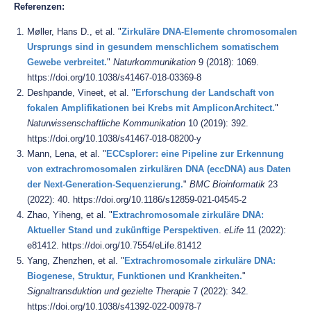
Referenzen:
Møller, Hans D., et al. "
Zirkuläre DNA-Elemente chromosomalen
Ursprungs sind in gesundem menschlichem somatischem
Gewebe verbreitet.
"
Naturkommunikation
9 (2018): 1069.
https://doi.org/10.1038/s41467-018-03369-8
Deshpande, Vineet, et al. "
Erforschung der Landschaft von
fokalen Amplifikationen bei Krebs mit AmpliconArchitect.
"
Naturwissenschaftliche Kommunikation
10 (2019): 392.
https://doi.org/10.1038/s41467-018-08200-y
Mann, Lena, et al. "
ECCsplorer: eine Pipeline zur Erkennung
von extrachromosomalen zirkulären DNA (eccDNA) aus Daten
der Next-Generation-Sequenzierung.
"
BMC Bioinformatik
23
(2022): 40. https://doi.org/10.1186/s12859-021-04545-2
Zhao, Yiheng, et al. "
Extrachromosomale zirkuläre DNA:
Aktueller Stand und zukünftige Perspektiven
.
eLife
11 (2022):
e81412. https://doi.org/10.7554/eLife.81412
Yang, Zhenzhen, et al. "
Extrachromosomale zirkuläre DNA:
Biogenese, Struktur, Funktionen und Krankheiten.
"
Signaltransduktion und gezielte Therapie
7 (2022): 342.
https://doi.org/10.1038/s41392-022-00978-7