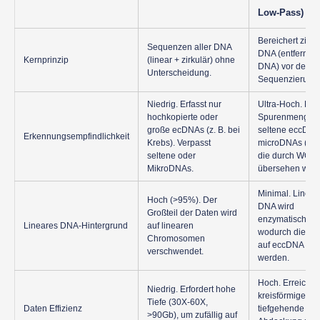
Low-Pass)
Bereichert zirku
Sequenzen aller DNA
DNA (entfernt li
Kernprinzip
(linear + zirkulär) ohne
DNA) vor der
Unterscheidung.
Sequenzierung.
Niedrig. Erfasst nur
Ultra-Hoch. Erfa
hochkopierte oder
Spurenmengen
große ecDNAs (z. B. bei
seltene eccDNA
Erkennungsempfindlichkeit
Krebs). Verpasst
microDNAs (<1k
seltene oder
die durch WGS
MikroDNAs.
übersehen wer
Minimal. Linear
Hoch (>95%). Der
DNA wird
Großteil der Daten wird
enzymatisch ent
Lineares DNA-Hintergrund
auf linearen
wodurch die R
Chromosomen
auf eccDNA foku
verschwendet.
werden.
Hoch. Erreicht 
Niedrig. Erfordert hohe
kreisförmige
Tiefe (30X-60X,
Daten Effizienz
tiefgehende
>90Gb), um zufällig auf