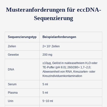
Musteranforderungen für eccDNA-
Sequenzierung
Sequenzierungstyp
Beispielanforderungen
Zellen
2× 10⁷ Zellen
Gewebe
200 mg
≥10μg, Gelöst in nukleasefreiem H₂O oder
TE-Puffer (pH 8.0); 260/280= 1,7–2,0;
DNA
Abwesenheit von RNA, Kreuzarten- oder
Kreuzindividuenkontamination
Serum
5 ml
Plasma
5 ml
Urin
5~10 ml