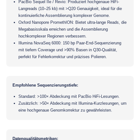
PacBio Sequel IIe / Revio: Produziert hochgenaue HiFi-
Langreads (10–25 kb) mit >Q20 Genauigkeit, ideal für die
kontinuierliche Assemblierung komplexer Genome.
Oxford Nanopore PromethION: Bietet ultra-lange Reads, die
Megabasisskala erreichen und die Assemblierung
hochkomplexer Regionen verbessern.
Illumina NovaSeq 6000: 150 bp Paar-End-Sequenzierung
mit tiefem Coverage und >90% Basen in Q30-Qualität,
perfekt für Fehlerkorrektur und präzises Polieren.
Empfohlene Sequenzierungstiefe:
Standard: >100× Abdeckung mit PacBio HiFi-Lesungen.
Zusätzlich: >50× Abdeckung mit Illumina-Kurzlesungen, um
eine hochgenaue Genomkorrektur zu gewährleisten.
Datenqualitätsmetriken: