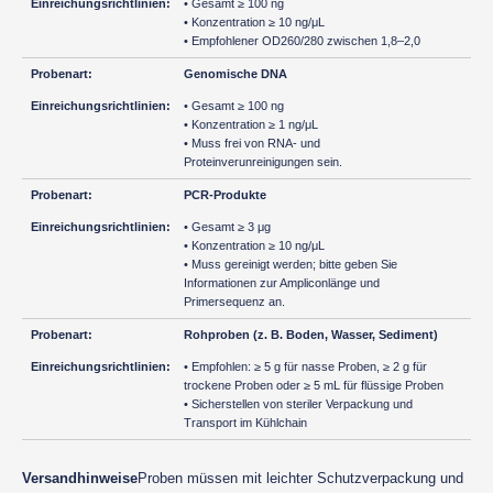
• Gesamt ≥ 100 ng
• Konzentration ≥ 10 ng/μL
• Empfohlener OD260/280 zwischen 1,8–2,0
Genomische DNA
• Gesamt ≥ 100 ng
• Konzentration ≥ 1 ng/μL
• Muss frei von RNA- und
Proteinverunreinigungen sein.
PCR-Produkte
• Gesamt ≥ 3 μg
• Konzentration ≥ 10 ng/μL
• Muss gereinigt werden; bitte geben Sie
Informationen zur Ampliconlänge und
Primersequenz an.
Rohproben (z. B. Boden, Wasser, Sediment)
• Empfohlen: ≥ 5 g für nasse Proben, ≥ 2 g für
trockene Proben oder ≥ 5 mL für flüssige Proben
• Sicherstellen von steriler Verpackung und
Transport im Kühlchain
Versandhinweise
Proben müssen mit leichter Schutzverpackung und