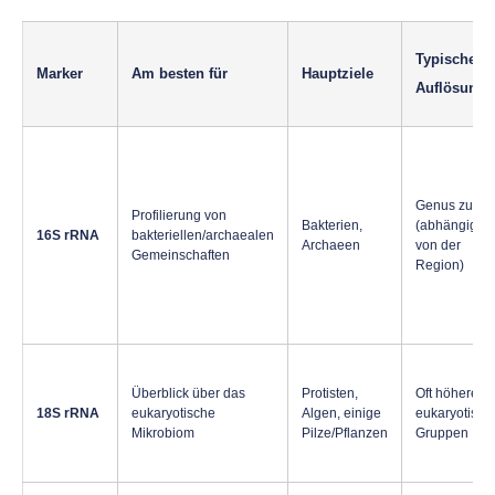
Typische
Marker
Am besten für
Hauptziele
Auflösung
Genus zu Art
Profilierung von
Bakterien,
(abhängig
16S rRNA
bakteriellen/archaealen
Archaeen
von der
Gemeinschaften
Region)
Überblick über das
Protisten,
Oft höhere
18S rRNA
eukaryotische
Algen, einige
eukaryotisch
Mikrobiom
Pilze/Pflanzen
Gruppen