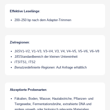
Effektive Leselänge
:
200–250 bp nach dem Adapter-Trimmen
Zielregionen
:
16S
V1–V2, V1–V3, V3–V4, V3, V4, V4–V5, V5–V6, V6–V8
18S
Standardbereich der kleinen Untereinheit
ITS
ITS1, ITS2
Benutzerdefinierte Regionen
: Auf Anfrage erhältlich
Akzeptierte Probenarten
:
Fäkalien, Boden, Wasser, Hautabstriche, Pflanzen- und
Tiergewebe, Fermentationsbrühe, extrahierte DNA und
andere umwelt- oder biologisch relevante Materialien