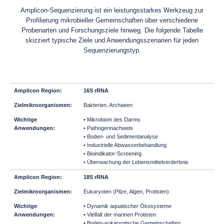
Amplicon-Sequenzierung ist ein leistungsstarkes Werkzeug zur
Profilierung mikrobieller Gemeinschaften über verschiedene
Probenarten und Forschungsziele hinweg. Die folgende Tabelle
skizziert typische Ziele und Anwendungsszenarien für jeden
Sequenzierungstyp.
16S rRNA
Bakterien, Archaeen
• Mikrobiom des Darms
• Pathogennachweis
• Boden- und Sedimentanalyse
• Industrielle Abwasserbehandlung
• Bioindikator-Screening
• Überwachung der Lebensmittelverderbnis
18S rRNA
Eukaryoten (Pilze, Algen, Protisten)
• Dynamik aquatischer Ökosysteme
• Vielfalt der marinen Protisten
• Boden-eukaryotische Gemeinschaften