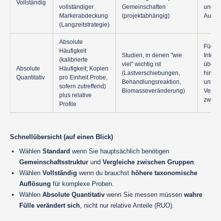
Vollständig
vollständiger
Gemeinschaften
und p
Markerabdeckung
(projektabhängig)
Auflö
(Langzeitstrategie)
Absolute
Fügt q
Häufigkeit
Studien, in denen "wie
Interp
(kalibrierte
viel" wichtig ist
über P
Absolute
Häufigkeit; Kopien
(Lastverschiebungen,
hinaus
Quantitativ
pro Einheit Probe,
Behandlungsreaktion,
unters
sofern zutreffend)
Biomasseveränderung)
Vergle
plus relative
zwisc
Profile
Schnellübersicht (auf einen Blick)
Wählen
Standard
wenn Sie hauptsächlich benötigen
Gemeinschaftsstruktur
und
Vergleiche zwischen Gruppen
.
Wählen
Vollständig
wenn du brauchst
höhere taxonomische
Auflösung
für komplexe Proben.
Wählen
Absolute Quantitativ
wenn Sie messen müssen
wahre
Fülle verändert sich
, nicht nur relative Anteile (RUO).