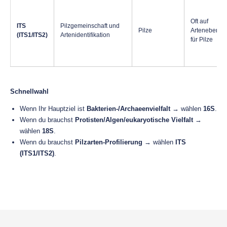
Oft auf
ITS
Pilzgemeinschaft und
Pilze
Artenebene
(ITS1/ITS2)
Artenidentifikation
für Pilze
Schnellwahl
Wenn Ihr Hauptziel ist
Bakterien-/Archaeenvielfalt
→ wählen
16S
.
Wenn du brauchst
Protisten/Algen/eukaryotische Vielfalt
→
wählen
18S
.
Wenn du brauchst
Pilzarten-Profilierung
→ wählen
ITS
(ITS1/ITS2)
.