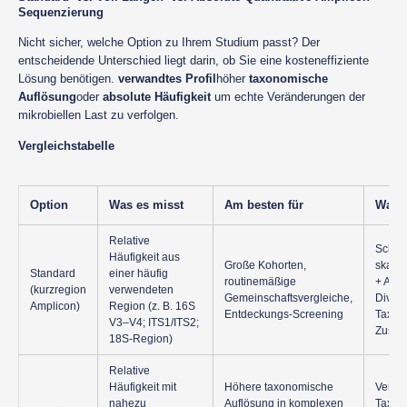
Sequenzierung
Nicht sicher, welche Option zu Ihrem Studium passt? Der
entscheidende Unterschied liegt darin, ob Sie eine kosteneffiziente
Lösung benötigen.
verwandtes Profil
höher
taxonomische
Auflösung
oder
absolute Häufigkeit
um echte Veränderungen der
mikrobiellen Last zu verfolgen.
Vergleichstabelle
Option
Was es misst
Am besten für
Was 
Relative
Schnel
Häufigkeit aus
Große Kohorten,
skalie
Standard
einer häufig
routinemäßige
+ Alph
(kurzregion
verwendeten
Gemeinschaftsvergleiche,
Divers
Amplicon)
Region (z. B. 16S
Entdeckungs-Screening
Taxon
V3–V4; ITS1/ITS2;
Zusam
18S-Region)
Relative
Häufigkeit mit
Höhere taxonomische
Verbe
nahezu
Auflösung in komplexen
Taxon