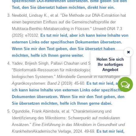
spezifischen DOI-Referenzen übersetzen. Bitte geben Sie den
Text, den Sie übersetzt haben möchten, direkt hier ein.
Newbold, Lindsay K., et al. "Die Methode zur DNA-Extraktion hat
einen begrenzten Einfluss auf die Gemeinschaftsprofile der
Multitaxa-Benthic-Metabarcoding in Flüssen."
Umwelt-DNA
7.3
(2025): e70102.
Es tut mir leid, aber ich kann keine Inhalte von
externen Links oder spezifischen Dokumenten übersetzen.
Wenn Sie mir den Text geben, den Sie übersetzt haben
möchten, helfe ich Ihnen gerne weiter.
Holen Sie sich
Yadev, Brijesh Singh, Pallavi Chauhan und Sandeep Kushwaha.
Ihr sofortiges
Angebot
"Bioinformatik-Ressourcen für mikrobiologische Forschung in
biologischen Systemen."
Mikrobielle Genomik in nachhaltigen
Agrarökosystemen: Band 2
(2019): 45-60.
Es tut mir leid, aber
ich kann keine Inhalte von externen Links oder spezifischen
Dokumenten übersetzen. Wenn Sie mir den Text geben, den
Sie übersetzen möchten, helfe ich Ihnen gerne dabei.
Ogundolie, Frank Abimbola, et al. "Charakterisierung und
Identifizierung des Mikrobioms: Schwerpunkt auf molekularen
Ansätzen."
Eine Einführung in das Mikrobiom in Gesundheit und
Krankheiten
Akademische Verlage, 2024. 49-69.
Es tut mir leid,