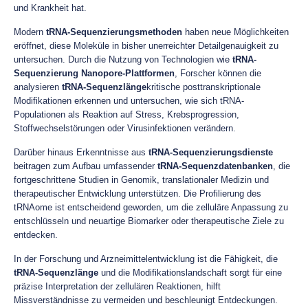
und Krankheit hat.
Modern
tRNA-Sequenzierungsmethoden
haben neue Möglichkeiten
eröffnet, diese Moleküle in bisher unerreichter Detailgenauigkeit zu
untersuchen. Durch die Nutzung von Technologien wie
tRNA-
Sequenzierung Nanopore-Plattformen
, Forscher können die
analysieren
tRNA-Sequenzlänge
kritische posttranskriptionale
Modifikationen erkennen und untersuchen, wie sich tRNA-
Populationen als Reaktion auf Stress, Krebsprogression,
Stoffwechselstörungen oder Virusinfektionen verändern.
Darüber hinaus Erkenntnisse aus
tRNA-Sequenzierungsdienste
beitragen zum Aufbau umfassender
tRNA-Sequenzdatenbanken
, die
fortgeschrittene Studien in Genomik, translationaler Medizin und
therapeutischer Entwicklung unterstützen. Die Profilierung des
tRNAome ist entscheidend geworden, um die zelluläre Anpassung zu
entschlüsseln und neuartige Biomarker oder therapeutische Ziele zu
entdecken.
In der Forschung und Arzneimittelentwicklung ist die Fähigkeit, die
tRNA-Sequenzlänge
und die Modifikationslandschaft sorgt für eine
präzise Interpretation der zellulären Reaktionen, hilft
Missverständnisse zu vermeiden und beschleunigt Entdeckungen.