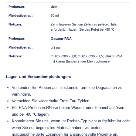
Urin
50 ml
Zentrifugieren Sie, um Zellen zu pelleted, falls
erforderlich; lagern Sie das Pellet bei -80 °C.
Gesamt-RNA
≥ 2 µg
OD260/280 ≥ 1,8; OD260/230 ≥ 1,5; intakte RNA
mit klaren Banden in der Elektrophorese.
Lager- und Versandempfehlungen:
Versenden Sie Proben auf Trockeneis, um eine Degradation zu
verhindern.
Vermeiden Sie wiederholte Frost-Tau-Zyklen.
Für RNA-Proben in RNase-freiem Wasser oder Ethanol auflösen
und bei -80 °C lagern.
Kontaktieren Sie uns, wenn Ihr Proben-Typ nicht aufgeführt ist oder
wenn Sie nur begrenztes Material haben; wir bieten
maßgeschneiderte Lösungen für anspruchsvolle Projekte an.