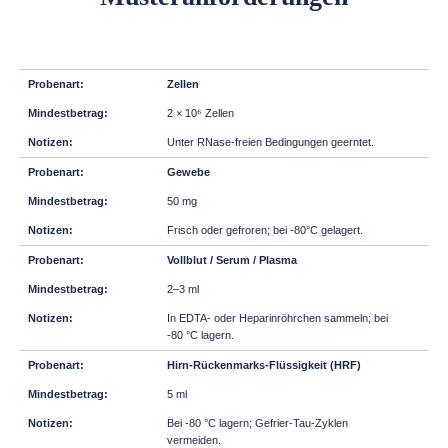
Zellen
2 × 10⁶ Zellen
Unter RNase-freien Bedingungen geerntet.
Gewebe
50 mg
Frisch oder gefroren; bei -80°C gelagert.
Vollblut / Serum / Plasma
2–3 ml
In EDTA- oder Heparinröhrchen sammeln; bei
-80 °C lagern.
Hirn-Rückenmarks-Flüssigkeit (HRF)
5 ml
Bei -80 °C lagern; Gefrier-Tau-Zyklen
vermeiden.