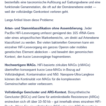
bestenfalls eine taxonomische Auflösung auf Gattungsebene und eine
funktionale Genannotation, die oft auf der Domänenebene endet —
weil der vollständige Genkontext verloren geht.
Lange Artikel lösen diese Probleme:
Arten- und Stammklassifikation ohne Assemblierung.
Jeder
PacBio HiFi-Lesevorgang umfasst genügend des 16S rRNA-Gens
oder eines artspezifischen Markerbereichs, um direkt auf Artenebene
klassifiziert zu werden. Bei vielen bakteriellen Genomen kann ein
einzelner HiFi-Lesevorgang ein ganzes Operon oder mobiles
genetisches Element abdecken – und bewahrt den genomischen
Kontext, den kurze Lesevorgänge fragmentieren.
Hochwertigere MAGs.
HiFi-basierte zirkuläre MAGs (cMAGs)
übertreffen konsequent kurze Lese-MAGs in Bezug auf
Vollständigkeit, Kontamination und N50. Nanopore-Ultra-Langlese
können die Kontinuität von MAGs für die komplexesten
Gemeinschaften weiter verbessern.
Vollständige Gencluster und ARG-Kontext.
Biosynthetische
Gencluster (BGCs) und Gene für antimikrobielle Resistenzen (ARGs)
erstrecken sich oft über 10–50 kb – gut innerhalb eines einzelnen HiFi-