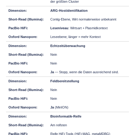
der größten Cluster
ARG-Hostidentifikation
Contig-Ebene, Wirt normalerweise unbekannt
Leseniveau
: Wirtsart + Plasmidkontext
Leseebene; länger = mehr Kontext
Echtzeitüberwachung
Nein
Nein
Ja
— Stopp, wenn die Daten ausreichend sind.
Feldbereitstellung
Nein
Nein
Ja
(MinION)
Bioinformatik-Reife
Am reifsten
Reife HiFi-Tools (HiFi-MAG, metaMDBG)