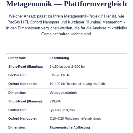
Metagenomik — Plattformvergleich
Welcher Ansatz passt zu Ihrem Metagenomik-Projekt? Hier ist, wie
PacBio HiFi, Oxford Nanopore und Kurzleser (Illumina) Metagenomik
in den Dimensionen verglichen werden, die für die Analyse mikrobieller
Gemeinschaften wichtig sind.
Leseumfang
2×150 bp oder 2×300 bp
~15–20 kb HiFi
10–100 kb Routine; ultra-lang bis 2 Mb+
Vorabgenauigkeit
≥99,9%
QV ≥30 (≥99,9%)
Q10–Q20 Rohdaten; tiefenabhängig
Taxonomische Auflösung