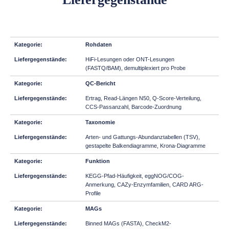
Rohdaten
HiFi-Lesungen oder ONT-Lesungen
(FASTQ/BAM), demultiplexiert pro Probe
QC-Bericht
Ertrag, Read-Längen N50, Q-Score-Verteilung,
CCS-Passanzahl, Barcode-Zuordnung
Taxonomie
Arten- und Gattungs-Abundanztabellen (TSV),
gestapelte Balkendiagramme, Krona-Diagramme
Funktion
KEGG-Pfad-Häufigkeit, eggNOG/COG-
Anmerkung, CAZy-Enzymfamilien, CARD ARG-
Profile
MAGs
Binned MAGs (FASTA), CheckM2-