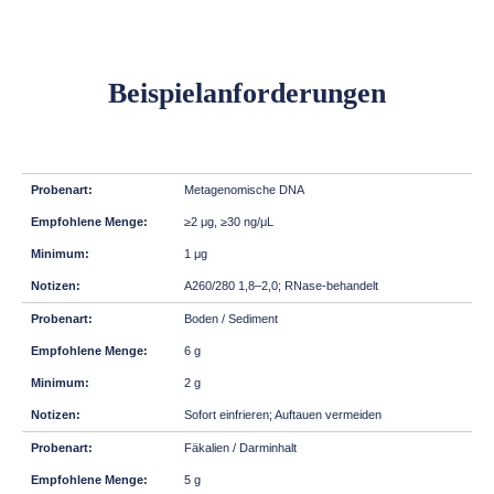
Beispielanforderungen
Metagenomische DNA
≥2 μg, ≥30 ng/μL
1 μg
A260/280 1,8–2,0; RNase-behandelt
Boden / Sediment
6 g
2 g
Sofort einfrieren; Auftauen vermeiden
Fäkalien / Darminhalt
5 g