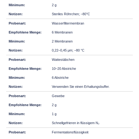
2 g
Steriles Röhrchen; −80°C
Wasserfiltermembran
6 Membranen
2 Membranen
0,22–0,45 μm; −80 °C
Wattestäbchen
10–20 Abstriche
6 Abstriche
Verwenden Sie einen Erhaltungsbuffer.
Gewebe
2 g
1 g
Schnellgefrieren in flüssigem N₂
Fermentationsflüssigkeit