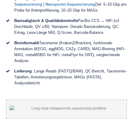
Sequenzierung
|
Nanoporen-Sequenzierung
Ziel: 5–10 Gbp pro
Probe für Artenprofilierung, 10–20 Gbp für MAGs.
Basisabgleich & Qualitätskontrolle
PacBio CCS → HiFi (≥3
Durchläufe, QV ≥30). Nanopore: Dorado Basiskodierung. QC:
Ertrag, Lese-Länge N50, Q-Score, Barcode-Balance.
Bioinformatik
Taxonomie (Kraken2/Bracken), funktionale
Annotation (KEGG, eggNOG, CAZy, CARD), MAG-Binning (HiFi-
MAG, metaMDBG für HiFi; metaFlye für ONT), vergleichende
Analyse.
Lieferung
: Lange Reads (FASTQ/BAM), QC-Bericht, Taxonomie-
Tabellen, Annotierungsergebnisse, MAGs (FASTA),
Analysebericht.