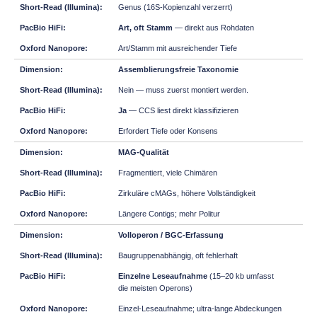
Genus (16S-Kopienzahl verzerrt)
Art, oft Stamm
— direkt aus Rohdaten
Art/Stamm mit ausreichender Tiefe
Assemblierungsfreie Taxonomie
Nein — muss zuerst montiert werden.
Ja
— CCS liest direkt klassifizieren
Erfordert Tiefe oder Konsens
MAG-Qualität
Fragmentiert, viele Chimären
Zirkuläre cMAGs, höhere Vollständigkeit
Längere Contigs; mehr Politur
Volloperon / BGC-Erfassung
Baugruppenabhängig, oft fehlerhaft
Einzelne Leseaufnahme
(15–20 kb umfasst
die meisten Operons)
Einzel-Leseaufnahme; ultra-lange Abdeckungen