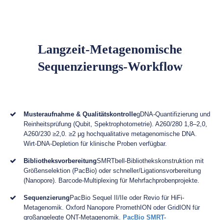
Langzeit-Metagenomische
Sequenzierungs-Workflow
Musteraufnahme & Qualitätskontrolle
gDNA-Quantifizierung und
Reinheitsprüfung (Qubit, Spektrophotometrie). A260/280 1,8–2,0,
A260/230 ≥2,0. ≥2 μg hochqualitative metagenomische DNA.
Wirt-DNA-Depletion für klinische Proben verfügbar.
Bibliotheksvorbereitung
SMRTbell-Bibliothekskonstruktion mit
Größenselektion (PacBio) oder schneller/Ligationsvorbereitung
(Nanopore). Barcode-Multiplexing für Mehrfachprobenprojekte.
Sequenzierung
PacBio Sequel II/IIe oder Revio für HiFi-
Metagenomik. Oxford Nanopore PromethION oder GridION für
großangelegte ONT-Metagenomik.
PacBio SMRT-