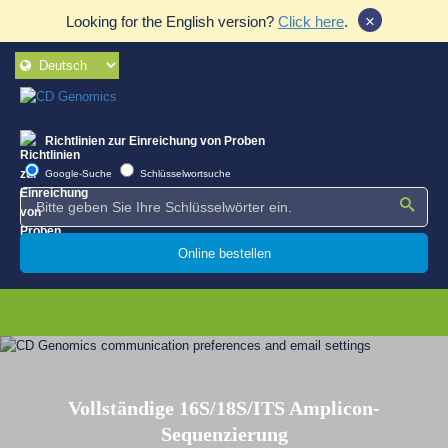
×
Looking for the English version?
Click here
.
Richtlinien zur Einreichung von Proben
Google-Suche
Schlüsselwortsuche
Online bestellen
Vollständige 16S/18S/ITS Amplicon-
Sequenzierung