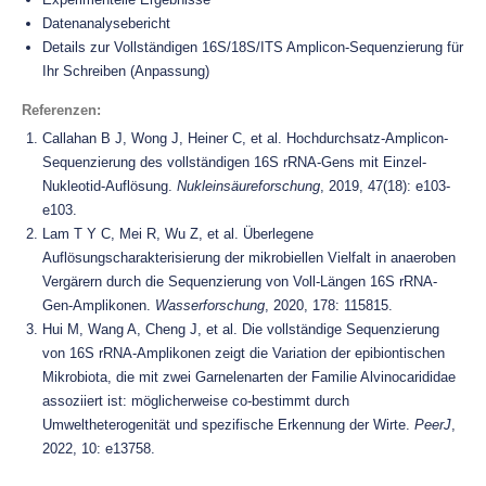
Datenanalysebericht
Details zur Vollständigen 16S/18S/ITS Amplicon-Sequenzierung für
Ihr Schreiben (Anpassung)
Referenzen:
Callahan B J, Wong J, Heiner C, et al. Hochdurchsatz-Amplicon-
Sequenzierung des vollständigen 16S rRNA-Gens mit Einzel-
Nukleotid-Auflösung.
Nukleinsäureforschung
, 2019, 47(18): e103-
e103.
Lam T Y C, Mei R, Wu Z, et al. Überlegene
Auflösungscharakterisierung der mikrobiellen Vielfalt in anaeroben
Vergärern durch die Sequenzierung von Voll-Längen 16S rRNA-
Gen-Amplikonen.
Wasserforschung
, 2020, 178: 115815.
Hui M, Wang A, Cheng J, et al. Die vollständige Sequenzierung
von 16S rRNA-Amplikonen zeigt die Variation der epibiontischen
Mikrobiota, die mit zwei Garnelenarten der Familie Alvinocarididae
assoziiert ist: möglicherweise co-bestimmt durch
Umweltheterogenität und spezifische Erkennung der Wirte.
PeerJ
,
2022, 10: e13758.