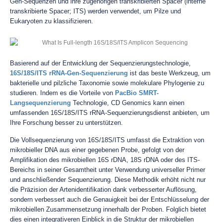
Gen-Sequenzen und ihre zugehörigen transkribierten Spacer (interne
transkribierte Spacer; ITS) werden verwendet, um Pilze und
Eukaryoten zu klassifizieren.
Basierend auf der Entwicklung der Sequenzierungstechnologie,
16S/18S/ITS rRNA-Gen-Sequenzierung
ist das beste Werkzeug, um
bakterielle und pilzliche Taxonomie sowie molekulare Phylogenie zu
studieren. Indem es die Vorteile von
PacBio SMRT-
Langsequenzierung
Technologie, CD Genomics kann einen
umfassenden 16S/18S/ITS rRNA-Sequenzierungsdienst anbieten, um
Ihre Forschung besser zu unterstützen.
Die Vollsequenzierung von 16S/18S/ITS umfasst die Extraktion von
mikrobieller DNA aus einer gegebenen Probe, gefolgt von der
Amplifikation des mikrobiellen 16S rDNA, 18S rDNA oder des ITS-
Bereichs in seiner Gesamtheit unter Verwendung universeller Primer
und anschließender Sequenzierung. Diese Methodik erhöht nicht nur
die Präzision der Artenidentifikation dank verbesserter Auflösung,
sondern verbessert auch die Genauigkeit bei der Entschlüsselung der
mikrobiellen Zusammensetzung innerhalb der Proben. Folglich bietet
dies einen integrativeren Einblick in die Struktur der mikrobiellen