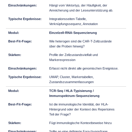
Hängt vom Vektortyp, der Häufigkeit, der
Anreicherung und der Leseunterstützung ab.
Integrationsseiten-Tabelle,
Verknüpfungssequenz, Annotation
Einzelzell-RNA-Sequenzierung
Wie heterogen sind die CAR-T-Zellzustände
über die Proben hinweg?
Profile der Zellzustandsvielfalt und
Markerexpression
Erfasst nicht direkt alle genomischen Ereignisse.
UMAP, Cluster, Markertabellen,
Zustandszusammenfassungen
TCR-Seq / HLA-Typisierung /
Immunspektrum-Sequenzierung
Ist die immunologische Identität, der HLA-
Hintergrund oder der Kontext des Repertoires
Teil der Frage?
Fügt immunologische Kontextbeweise hinzu
Sollte an eine definierte Forschungsfrage