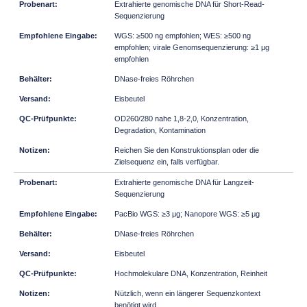
Extrahierte genomische DNA für Short-Read-
Sequenzierung
WGS: ≥500 ng empfohlen; WES: ≥500 ng
empfohlen; virale Genomsequenzierung: ≥1 μg
empfohlen
DNase-freies Röhrchen
Eisbeutel
OD260/280 nahe 1,8-2,0, Konzentration,
Degradation, Kontamination
Reichen Sie den Konstruktionsplan oder die
Zielsequenz ein, falls verfügbar.
Extrahierte genomische DNA für Langzeit-
Sequenzierung
PacBio WGS: ≥3 μg; Nanopore WGS: ≥5 μg
DNase-freies Röhrchen
Eisbeutel
Hochmolekulare DNA, Konzentration, Reinheit
Nützlich, wenn ein längerer Sequenzkontext
benötigt wird.