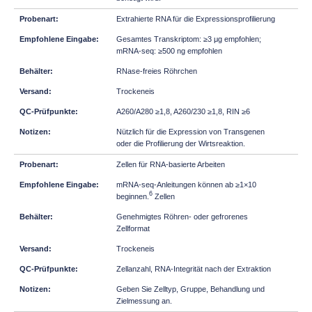
Extrahierte RNA für die Expressionsprofilierung
Gesamtes Transkriptom: ≥3 μg empfohlen;
mRNA-seq: ≥500 ng empfohlen
RNase-freies Röhrchen
Trockeneis
A260/A280 ≥1,8, A260/230 ≥1,8, RIN ≥6
Nützlich für die Expression von Transgenen
oder die Profilierung der Wirtsreaktion.
Zellen für RNA-basierte Arbeiten
mRNA-seq-Anleitungen können ab ≥1×10
6
beginnen.
Zellen
Genehmigtes Röhren- oder gefrorenes
Zellformat
Trockeneis
Zellanzahl, RNA-Integrität nach der Extraktion
Geben Sie Zelltyp, Gruppe, Behandlung und
Zielmessung an.