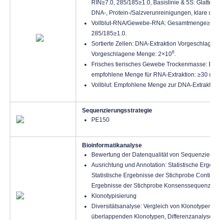
RIN≥7.0, 285/185≥1.0, Basislinie & 5S: Glatte B
DNA-, Protein-/Salzverunreinigungen, klare und
Vollblut-RNA/Gewebe-RNA: Gesamtmenge≥1 μg, 
285/185≥1.0.
Sortierte Zellen: DNA-Extraktion Vorgeschlage
6
Vorgeschlagene Menge: 2×10
.
Frisches tierisches Gewebe Trockenmasse: Emp
empfohlene Menge für RNA-Extraktion: ≥30 mg.
Vollblut: Empfohlene Menge zur DNA-Extraktion
Sequenzierungsstrategie
PE150
Bioinformatikanalyse
Bewertung der Datenqualität von Sequenzieru
Ausrichtung und Annotation: Statistische Ergeb
Statistische Ergebnisse der Stichprobe Contig-A
Ergebnisse der Stichprobe Konsenssequenz-Ann
Klonotypisierung
Diversitätsanalyse: Vergleich von Klonotypen z
überlappenden Klonotypen, Differenzanalyse v