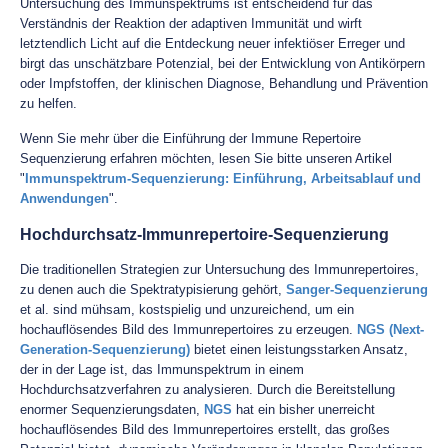
Untersuchung des Immunspektrums ist entscheidend für das
Verständnis der Reaktion der adaptiven Immunität und wirft
letztendlich Licht auf die Entdeckung neuer infektiöser Erreger und
birgt das unschätzbare Potenzial, bei der Entwicklung von Antikörpern
oder Impfstoffen, der klinischen Diagnose, Behandlung und Prävention
zu helfen.
Wenn Sie mehr über die Einführung der Immune Repertoire
Sequenzierung erfahren möchten, lesen Sie bitte unseren Artikel
"
Immunspektrum-Sequenzierung: Einführung, Arbeitsablauf und
Anwendungen
".
Hochdurchsatz-Immunrepertoire-Sequenzierung
Die traditionellen Strategien zur Untersuchung des Immunrepertoires,
zu denen auch die Spektratypisierung gehört,
Sanger-Sequenzierung
et al. sind mühsam, kostspielig und unzureichend, um ein
hochauflösendes Bild des Immunrepertoires zu erzeugen.
NGS (Next-
Generation-Sequenzierung)
bietet einen leistungsstarken Ansatz,
der in der Lage ist, das Immunspektrum in einem
Hochdurchsatzverfahren zu analysieren. Durch die Bereitstellung
enormer Sequenzierungsdaten,
NGS
hat ein bisher unerreicht
hochauflösendes Bild des Immunrepertoires erstellt, das großes