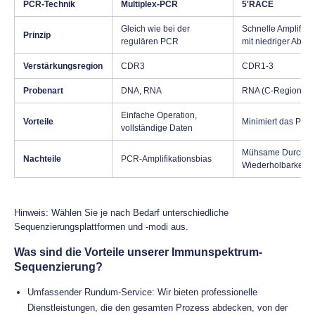
PCR-Technik
Multiplex-PCR
5'RACE
Gleich wie bei der
Schnelle Amplifika
Prinzip
regulären PCR
mit niedriger Abun
Verstärkungsregion
CDR3
CDR1-3
Probenart
DNA, RNA
RNA (C-Region beka
Einfache Operation,
Vorteile
Minimiert das PCR
vollständige Daten
Mühsame Durchführ
Nachteile
PCR-Amplifikationsbias
Wiederholbarkeit i
Hinweis: Wählen Sie je nach Bedarf unterschiedliche
Sequenzierungsplattformen und -modi aus.
Was sind die Vorteile unserer Immunspektrum-
Sequenzierung?
Umfassender Rundum-Service: Wir bieten professionelle
Dienstleistungen, die den gesamten Prozess abdecken, von der