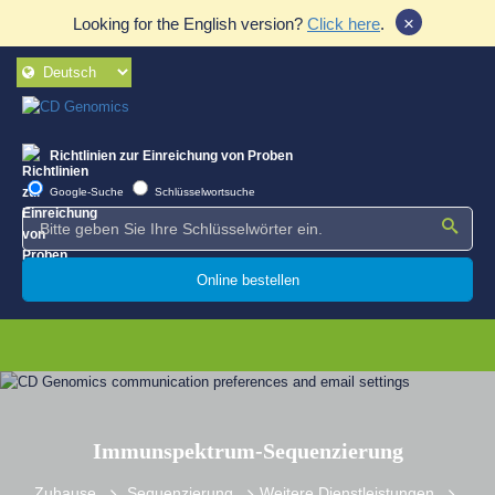
×
Looking for the English version?
Click here
.
Richtlinien zur Einreichung von Proben
Google-Suche
Schlüsselwortsuche
Online bestellen
Immunspektrum-Sequenzierung
Zuhause
Sequenzierung
Weitere Dienstleistungen