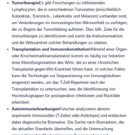
Tumortherapie
Es gibt Forschungen zu infiltrierenden
Lymphozyten, die in verschiedenen Tumorarten (einschließlich
Kolorektal-, Eierstock-, Leberkrebs und Melanom) vorhanden sind,
um Veränderungen im immunologischen Mikroumfeld zu verfolgen,
die zu Beginn der Tumorbildung auftreten. Dies hilft, Ziele für die
Immuntherapie zu identifizieren und somit die Antitumorreaktion
und die Wirksamkeit solcher Behandlungen zu stärken.
Transplantation und Immunrekonstitution
Während einer Organ-
oder Knochenmarktransplantation kommt es häufig zur Induktion
einer Abstoßungsreaktion des Wirts, die zu einer chronischen
Transplantat-gegen-Wirt-Krankheit führen kann. In solchen Fällen
kann die Technologie zur Sequenzierung von Immunglobulinen
eingesetzt werden, um das T-Zell-Repertoire nach der
Transplantation zu untersuchen, was die Identifizierung von
Hochrisikogruppen für postoperative Infektionen und Rückfälle
erleichtert.
Autoimmunerkrankungen
Forscher analysieren abnorm
exprimierte Immunzellen (T-Zellen oder Antikörper) und entdecken
dabei diagnostische Biomarker. Die Suche nach Biomarkern, die
die aktuellen Standards übertreffen, und die Untersuchung