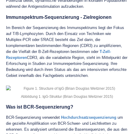
Potenzial bietet, dynamische Veränderungen in klonalen Populationen
während der Antigenstimulation aufzudecken.
Immunspektrum-Sequenzierung - Zielregionen
Im Bereich der Sequenzierung des Immunspektrums liegt der Fokus
auf T/B-Lymphozyten. Durch den Einsatz von Techniken wie
Multiplex-PCR oder 5'RACE besteht das Ziel darin, die
komplementären bestimmenden Regionen (CDR3) zu amplifizieren,
die die Vielfalt der B-Zell-Rezeptoren bestimmen oder
T-Zell-
Rezeptoren
CDR3, als die variabelste Region, steht im Mittelpunkt der
Erforschung in Studien zur Immunrepertoire-Sequenzierung. Ihre
Bedeutung wird durch ihren Status als das am intensivsten erforschte
Gebiet innerhalb des Fachgebiets unterstrichen.
Abbildung 1. IgG-Struktur (Brian Douglas Weitzner 2015)
Was ist BCR-Sequenzierung?
BCR-Sequenzierung verwendet
Hochdurchsatzsequenzierung
um
die gezielte Amplifikation von BCR-Schwer- und Leichtketten zu
erkennen. Es analysiert umfassend die Basensequenzen, die aus den