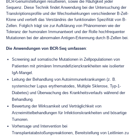
BCR-Genumstellungen resultieren, sowie die Häufigkeit jeder
Sequenz. Diese Technik findet Anwendung bei der Untersuchung der
Transkriptionsprofile und der Wechselwirkungen verschiedener B-Zell-
Klone und vertieft das Verständnis der funktionalen Spezifität von B-
Zellen. Folglich trägt sie zur Aufklärung von Phänomenen wie der
Toleranz der humoralen Immunantwort und der Rolle hochfrequenter
Mutationen bei der abnormalen Antigen-Erkennung durch B-Zellen bei.
Die Anwendungen von BCR-Seq umfassen
:
Screening auf somatische Mutationen in Zellpopulationen von
Patienten mit primären Immundefizienzkrankheiten wie isolierter
IgA-Mangel.
Leitung der Behandlung von Autoimmunerkrankungen (z. B.
systemischer Lupus erythematodes, Multiple Sklerose, Typ-1-
Diabetes) und Überwachung des Krankheitsverlaufs während der
Behandlung.
Bewertung der Wirksamkeit und Verträglichkeit von
Arzneimittelbehandlungen für Infektionskrankheiten und bösartige
Tumoren.
Vorhersage und Intervention bei
Transplantatabstoßungsreaktionen, Bereitstellung von Leitlinien zu