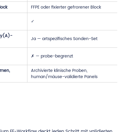
lock
FFPE oder fixierter gefrorener Block
✓
ly(A)-
Ja — artspezifisches Sonden-Set
✗ — probe-begrenzt
smen,
Archivierte klinische Proben,
human/mäuse-validierte Panels
um FF-Workflow deckt jeden Schritt mit validierten