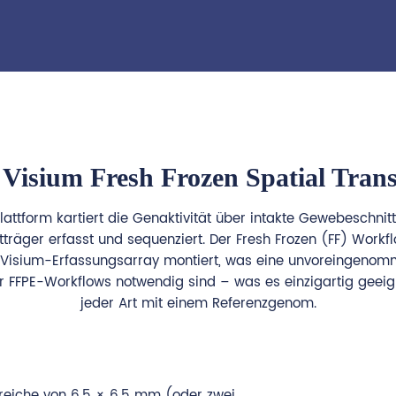
 Visium Fresh Frozen Spatial Tran
attform kartiert die Genaktivität über intakte Gewebeschnit
träger erfasst und sequenziert. Der Fresh Frozen (FF) Workf
as Visium-Erfassungsarray montiert, was eine unvoreingeno
ür FFPE-Workflows notwendig sind – was es einzigartig geei
jeder Art mit einem Referenzgenom.
ereiche von 6,5 × 6,5 mm (oder zwei