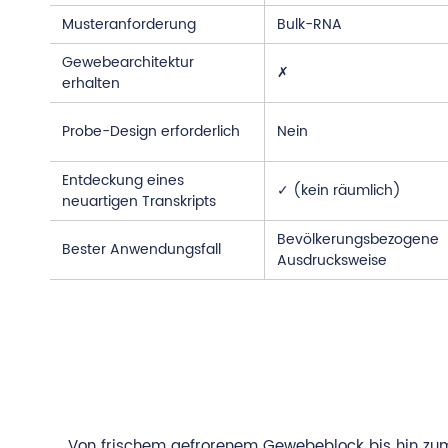
Musteranforderung
Bulk-RNA
Gewebearchitektur
✗
erhalten
Probe-Design erforderlich
Nein
Entdeckung eines
✓ (kein räumlich)
neuartigen Transkripts
Bevölkerungsbezogene
Bester Anwendungsfall
Ausdrucksweise
Von frischem gefrorenem Gewebeblock bis hin zum p