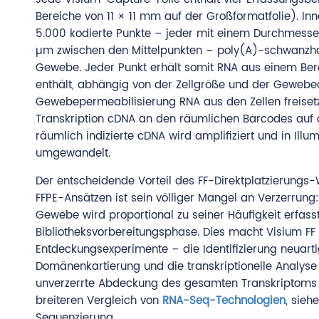
Bereiche von 11 × 11 mm auf der Großformatfolie). In
5.000 kodierte Punkte – jeder mit einem Durchmess
µm zwischen den Mittelpunkten – poly(A)-schwanzh
Gewebe. Jeder Punkt erhält somit RNA aus einem Berei
enthält, abhängig von der Zellgröße und der Gewebe
Gewebepermeabilisierung RNA aus den Zellen freisetzt
Transkription cDNA an den räumlichen Barcodes auf de
räumlich indizierte cDNA wird amplifiziert und in Ill
umgewandelt.
Der entscheidende Vorteil des FF-Direktplatzierung
FFPE-Ansätzen ist sein völliger Mangel an Verzerrung:
Gewebe wird proportional zu seiner Häufigkeit erfasst
Bibliotheksvorbereitungsphase. Dies macht Visium FF
Entdeckungsexperimente – die Identifizierung neuarti
Domänenkartierung und die transkriptionelle Analyse
unverzerrte Abdeckung des gesamten Transkriptoms wi
breiteren Vergleich von
RNA-Seq-Technologien
, sieh
Sequenzierung.