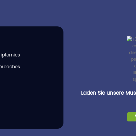
riptomics
pproaches
Laden Sie unsere Must