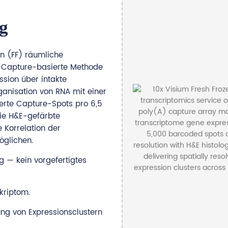
g
n (FF) räumliche
-Capture-basierte Methode
sion über intakte
anisation von RNA mit einer
erte Capture-Spots pro 6,5
ie H&E-gefärbte
 Korrelation der
öglichen.
— kein vorgefertigtes
kriptom.
g von Expressionsclustern