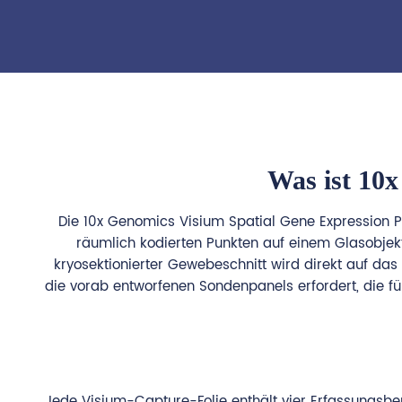
Was ist 10x
Die 10x Genomics Visium Spatial Gene Expression Pl
räumlich kodierten Punkten auf einem Glasobjekt
kryosektionierter Gewebeschnitt wird direkt auf d
die vorab entworfenen Sondenpanels erfordert, die f
Jede Visium-Capture-Folie enthält vier Erfassungsb