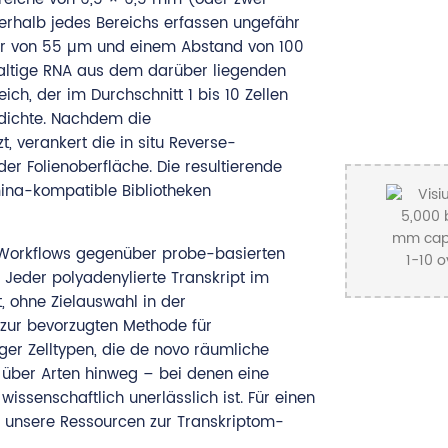
nerhalb jedes Bereichs erfassen ungefähr
er von 55 µm und einem Abstand von 100
altige RNA aus dem darüber liegenden
ch, der im Durchschnitt 1 bis 10 Zellen
dichte. Nachdem die
, verankert die in situ Reverse-
r Folienoberfläche. Die resultierende
umina-kompatible Bibliotheken
s-Workflows gegenüber probe-basierten
 Jeder polyadenylierte Transkript im
, ohne Zielauswahl in der
 zur bevorzugten Methode für
ger Zelltypen, die de novo räumliche
 über Arten hinweg – bei denen eine
ssenschaftlich unerlässlich ist. Für einen
e unsere Ressourcen zur Transkriptom-