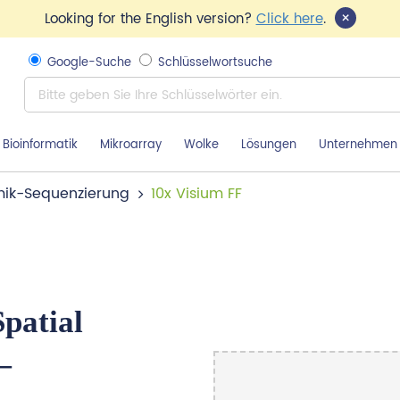
×
Looking for the English version?
Click here
.
Google-Suche
Schlüsselwortsuche
Bioinformatik
Mikroarray
Wolke
Lösungen
Unternehmen
mik-Sequenzierung
10x Visium FF
patial
—