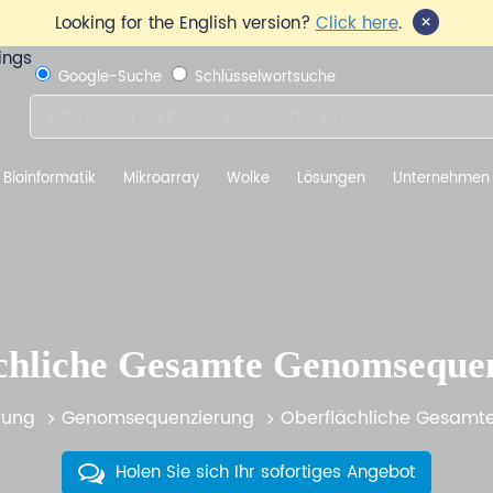
×
Looking for the English version?
Click here
.
Google-Suche
Schlüsselwortsuche
Bioinformatik
Mikroarray
Wolke
Lösungen
Unternehmen
chliche Gesamte Genomseque
rung
Genomsequenzierung
Oberflächliche Gesamt
Holen Sie sich Ihr sofortiges Angebot