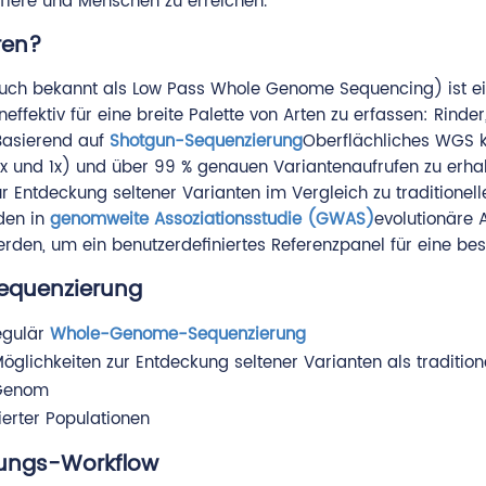
Tiere und Menschen zu erreichen.
ren?
ch bekannt als Low Pass Whole Genome Sequencing) ist ei
fektiv für eine breite Palette von Arten zu erfassen: Rinder
Basierend auf
Shotgun-Sequenzierung
Oberflächliches WGS 
x und 1x) und über 99 % genauen Variantenaufrufen zu erhalt
r Entdeckung seltener Varianten im Vergleich zu traditione
den in
genomweite Assoziationsstudie (GWAS)
evolutionäre
en, um ein benutzerdefiniertes Referenzpanel für eine best
equenzierung
egulär
Whole-Genome-Sequenzierung
glichkeiten zur Entdeckung seltener Varianten als traditione
 Genom
ierter Populationen
ungs-Workflow