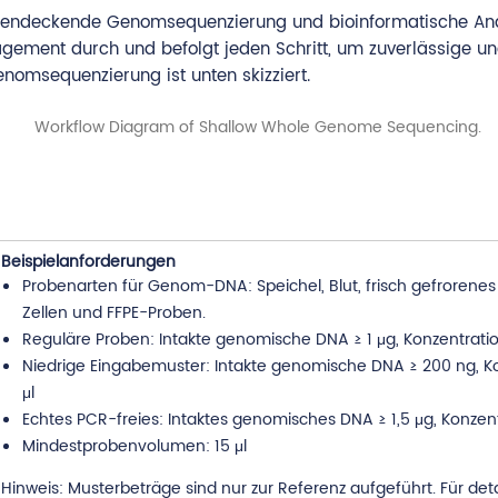
chendeckende Genomsequenzierung und bioinformatische Anal
nagement durch und befolgt jeden Schritt, um zuverlässige 
nomsequenzierung ist unten skizziert.
Beispielanforderungen
Probenarten für Genom-DNA: Speichel, Blut, frisch gefrorenes 
Zellen und FFPE-Proben.
Reguläre Proben: Intakte genomische DNA ≥ 1 μg, Konzentration
Niedrige Eingabemuster: Intakte genomische DNA ≥ 200 ng, Ko
μl
Echtes PCR-freies: Intaktes genomisches DNA ≥ 1,5 μg, Konzent
Mindestprobenvolumen: 15 μl
Hinweis: Musterbeträge sind nur zur Referenz aufgeführt. Für deta